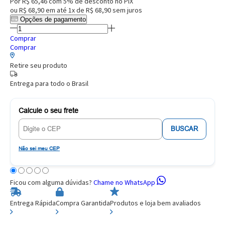
Por
R$ 65,46
com 5% de desconto no PIX
ou
R$ 68,90
em até
1x de R$ 68,90
sem juros
Opções de pagamento
Comprar
Comprar
Retire seu produto
Entrega para todo o Brasil
Calcule o seu frete
BUSCAR
Não sei meu CEP
Ficou com alguma dúvidas?
Chame no WhatsApp
Entrega Rápida
Compra Garantida
Produtos e loja bem avaliados