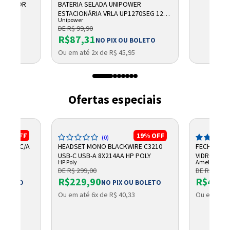
OBREPOR
BATERIA SELADA UNIPOWER
AS
ESTACIONÁRIA VRLA UP1270SEG 12V
Unipower
7AH F187
DE R$ 99,90
R$87,31
NO PIX OU BOLETO
Ou em até 2x de R$ 45,95
Ofertas especiais
39%
OFF
19%
OFF
(0)
0 USB-C/A
HEADSET MONO BLACKWIRE C3210
FECHADURA
USB-C USB-A 8X214AA HP POLY
VIDRO FV3
HP Poly
Amelco
DE R$ 299,00
DE R$ 534,
R$229,90
R$423,
 BOLETO
NO PIX OU BOLETO
Ou em até 6x de R$ 40,33
Ou em até 