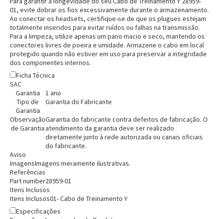
Para garantir a longevidade do seu Cabo de Treinamento Y 28959-
01, evite dobrar os fios excessivamente durante o armazenamento.
Ao conectar os headsets, certifique-se de que os plugues estejam
totalmente inseridos para evitar ruídos ou falhas na transmissão.
Para a limpeza, utilize apenas um pano macio e seco, mantendo os
conectores livres de poeira e umidade. Armazene o cabo em local
protegido quando não estiver em uso para preservar a integridade
dos componentes internos.
Ficha Técnica
SAC
Entrega Flash
Retire na Loja
Garantia
1 ano
Tipo de
Garantia do Fabricante
Garantia
Pagamento via Pix
Observação
Garantia do fabricante contra defeitos de fabricação. O
Cartão de crédito
de Garantia
atendimento da garantia deve ser realizado
diretamente junto à rede autorizada ou canais oficiais
do fabricante.
Aviso
Imagens
Imagens meramente ilustrativas.
Referências
Part number
28959-01
Itens Inclusos
Itens Inclusos
01- Cabo de Treinamento Y
Especificações