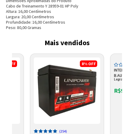
Dimensões Aproximadas do Produto
Cabo de Treinamento Y 28959-01 HP Poly
Altura:
16,00
Centímetro
s
Largura:
20,00
Centímetro
s
Entendi
Profundidade:
16,00
Centímetro
s
Peso:
80,00
Grama
s
Entendi
Entendi
Entendi
Mais vendidos
17%
OFF
8%
OFF
INTERRUPT
B.AUTOMAT
Legrand
611010BC 
R$9,41
(254)