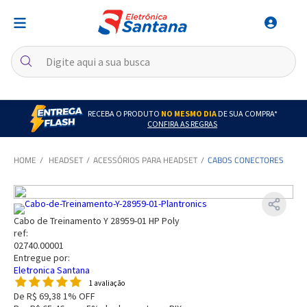
RECEBA O PRODUTO
NO MESMO DIA
DE SUA COMPRA*
CONFIRA AS REGRAS
HEADSET
ACESSÓRIOS PARA HEADSET
CABOS CONECTORES
Cabo de Treinamento Y 28959-01 HP Poly
ref:
02740.00001
Entregue por:
Eletronica Santana
1 avaliação
De
R$ 69,38
1% OFF