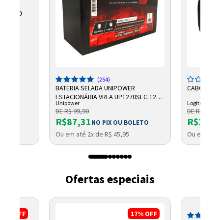
 BOLETO
5
(254)
BATERIA SELADA UNIPOWER
CABO LOGI
ESTACIONÁRIA VRLA UP1270SEG 12V
Unipower
Logitech
7AH F187
DE R$ 99,90
DE R$ 2.750
R$87,31
R$1.96
NO PIX OU BOLETO
Ou em até 2x de R$ 45,95
Ou em até 
Ofertas especiais
23%
OFF
17%
OFF