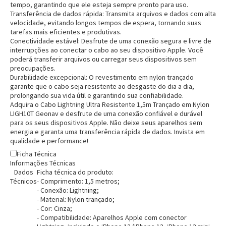
tempo, garantindo que ele esteja sempre pronto para uso.
Transferência de dados rápida:
Transmita arquivos e dados com alta
velocidade, evitando longos tempos de espera, tornando suas
tarefas mais eficientes e produtivas.
Conectividade estável:
Desfrute de uma conexão segura e livre de
interrupções ao conectar o cabo ao seu dispositivo Apple. Você
poderá transferir arquivos ou carregar seus dispositivos sem
preocupações.
Durabilidade excepcional:
O revestimento em nylon trançado
garante que o cabo seja resistente ao desgaste do dia a dia,
prolongando sua vida útil e garantindo sua confiabilidade.
Adquira o Cabo Lightning Ultra Resistente 1,5m Trançado em Nylon
LIGH10T Geonav e desfrute de uma conexão confiável e durável
para os seus dispositivos Apple. Não deixe seus aparelhos sem
energia e garanta uma transferência rápida de dados. Invista em
qualidade e performance!
Ficha Técnica
Informações Técnicas
Dados
Ficha técnica do produto:
Entrega Flash
Retire na Loja
Técnicos
- Comprimento: 1,5 metros;
- Conexão: Lightning;
Pagamento via Pix
- Material: Nylon trançado;
Cartão de crédito
- Cor: Cinza;
- Compatibilidade: Aparelhos Apple com conector