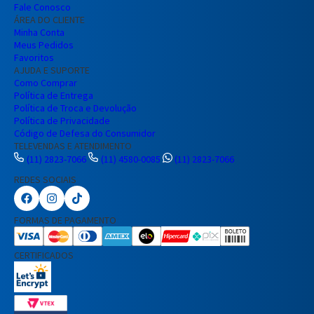
Fale Conosco
ÁREA DO CLIENTE
Minha Conta
Meus Pedidos
Favoritos
AJUDA E SUPORTE
Como Comprar
Política de Entrega
Política de Troca e Devolução
Política de Privacidade
Código de Defesa do Consumidor
TELEVENDAS E ATENDIMENTO
(11) 2823-7066
(11) 4580-0085
(11) 2823-7066
REDES SOCIAIS
Preencha seus dados para iniciar a
conversa no WhatsApp.
FORMAS DE PAGAMENTO
Nome Completo
CERTIFICADOS
E-mail