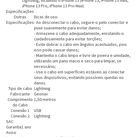
Lightning, incluindo o iPhone 13 (iPhone 13, iPhone 13 mini,
iPhone 13 Pro, iPhone 13 Pro Max).
Especificações
Outras
Dicas de uso:
Especificações
- Ao desconectar o cabo, segure-o pelo conector e
puxe suavemente para evitar danos;
- Armazene o cabo adequadamente, enrolando-o
cuidadosamente para evitar torções;
- Evite dobrar o cabo em ângulos acentuados, pois
isso pode causar danos;
- Mantenha o cabo limpo e livre de poeira e umidade,
utilizando um pano macio e seco para limpar, se
necessário;
Entendi
- Use o cabo em superfícies estáveis ao conectar
Entendi
seus dispositivos, evitando possíveis quedas ou
danos.
Entendi
Entendi
Tipo de cabo
Lightning
Fabricante
Geonav
Comprimento
1,50 metros
do Cabo
Conexão 1
USB
Conexão 2
Lightning
SAC
Garantia
1 ano
Aviso