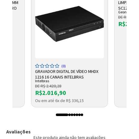
G-59 4MM
LIMPA TEL
NECT PRO
SC120ML 1
Geonav
DE R$ 28,9
R$22,7
LETO
(0)
GRAVADOR DIGITAL DE VÍDEO MHDX
1216 16 CANAIS INTELBRAS
Intelbras
DE R$ 2.420,28
R$2.016,90
Ou em até 6x de R$ 336,15
Avaliações
Este produto ainda não tem avaliações