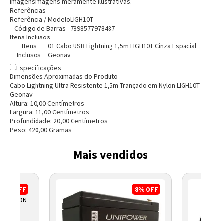
Imagens
Imagens meramente ilustrativas.
Referências
Referência / Modelo
LIGH10T
Código de Barras
7898577978487
Itens Inclusos
Itens
01 Cabo USB Lightning 1,5m LIGH10T Cinza Espacial
Inclusos
Geonav
Especificações
Dimensões Aproximadas do Produto
Cabo Lightning Ultra Resistente 1,5m Trançado em Nylon LIGH10T
Geonav
Altura:
10,00
Centímetro
s
Largura:
11,00
Centímetro
s
Profundidade:
20,00
Centímetro
s
Peso:
420,00
Grama
s
Mais vendidos
3%
OFF
8%
OFF
O WATSON