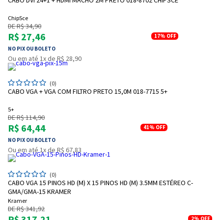
ChipSce
DE R$ 34,90
R$ 27,46
17%
OFF
NO PIX OU BOLETO
Ou em até 1x de R$ 28,90
(0)
CABO VGA + VGA COM FILTRO PRETO 15,0M 018-7715 5+
5+
DE R$ 114,90
R$ 64,44
41%
OFF
NO PIX OU BOLETO
Ou em até 1x de R$ 67,83
Entrega Flash
Retire na Loja
(0)
Pagamento via Pix
CABO VGA 15 PINOS HD (M) X 15 PINOS HD (M) 3.5MM ESTÉREO C-
Cartão de crédito
GMA/GMA-15 KRAMER
Kramer
DE R$ 341,92
R$ 317,21
2%
OFF