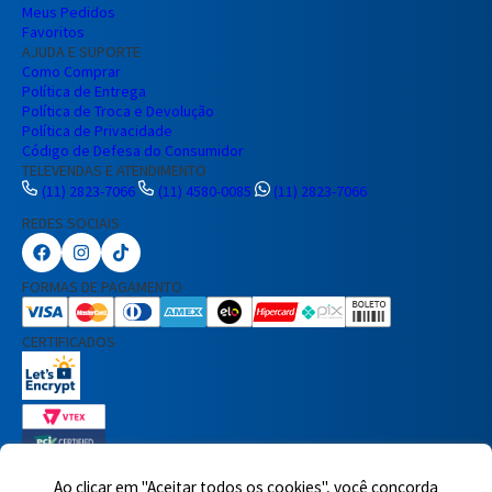
Meus Pedidos
Favoritos
AJUDA E SUPORTE
Como Comprar
Política de Entrega
Política de Troca e Devolução
Política de Privacidade
Código de Defesa do Consumidor
TELEVENDAS E ATENDIMENTO
(11) 2823-7066
(11) 4580-0085
(11) 2823-7066
REDES SOCIAIS
Preencha seus dados para iniciar a
conversa no WhatsApp.
FORMAS DE PAGAMENTO
Nome Completo
CERTIFICADOS
E-mail
Telefone
Ao clicar em "Aceitar todos os cookies", você concorda