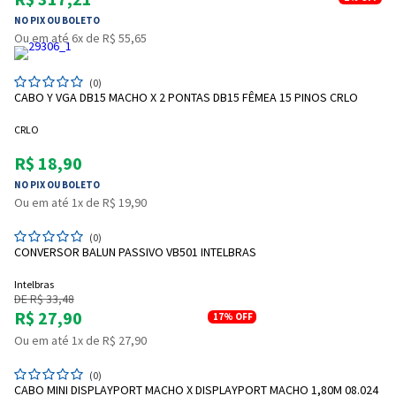
NO PIX OU BOLETO
Ou em até 6x de R$ 55,65
(0)
CABO Y VGA DB15 MACHO X 2 PONTAS DB15 FÊMEA 15 PINOS CRLO
CRLO
R$ 18,90
Entendi
NO PIX OU BOLETO
Entendi
Ou em até 1x de R$ 19,90
Entendi
Entendi
(0)
CONVERSOR BALUN PASSIVO VB501 INTELBRAS
Intelbras
DE R$ 33,48
R$ 27,90
17%
OFF
Ou em até 1x de R$ 27,90
(0)
CABO MINI DISPLAYPORT MACHO X DISPLAYPORT MACHO 1,80M 08.024