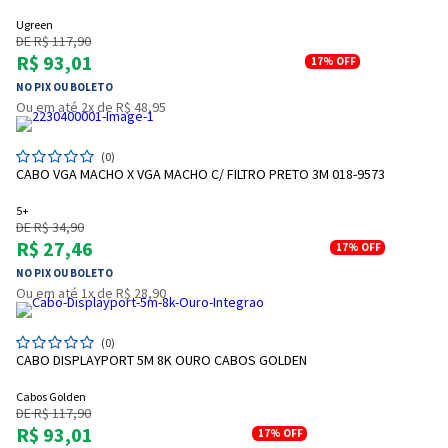
Ugreen
DE R$ 117,90
R$ 93,01
17%
OFF
NO PIX OU BOLETO
Ou em até 2x de R$ 48,95
(0)
CABO VGA MACHO X VGA MACHO C/ FILTRO PRETO 3M 018-9573
5+
DE R$ 34,90
R$ 27,46
17%
OFF
NO PIX OU BOLETO
Ou em até 1x de R$ 28,90
(0)
CABO DISPLAYPORT 5M 8K OURO CABOS GOLDEN
Cabos Golden
DE R$ 117,90
R$ 93,01
17%
OFF