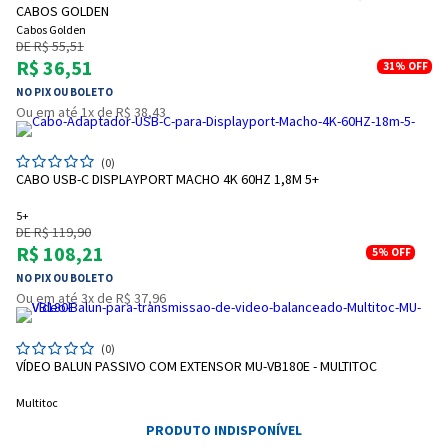
CABOS GOLDEN
Cabos Golden
DE R$ 55,51
R$ 36,51
31%
OFF
NO PIX OU BOLETO
Ou em até 1x de R$ 38,43
(0)
CABO USB-C DISPLAYPORT MACHO 4K 60HZ 1,8M 5+
5+
DE R$ 119,90
R$ 108,21
5%
OFF
NO PIX OU BOLETO
Ou em até 3x de R$ 37,96
(0)
VÍDEO BALUN PASSIVO COM EXTENSOR MU-VB180E - MULTITOC
Multitoc
PRODUTO INDISPONÍVEL