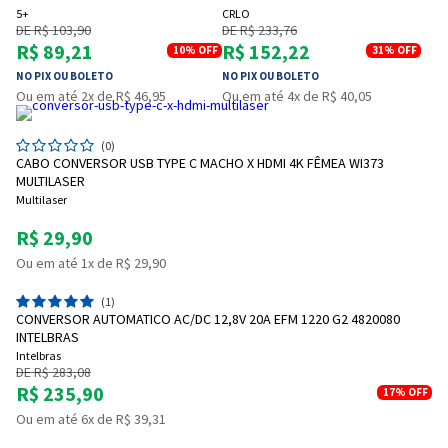
5+
CRLO
DE R$ 103,90
DE R$ 233,76
R$ 89,21
R$ 152,22
10%
OFF
31%
OFF
NO PIX OU BOLETO
NO PIX OU BOLETO
Ou em até 2x de R$ 46,95
Ou em até 4x de R$ 40,05
(0)
CABO CONVERSOR USB TYPE C MACHO X HDMI 4K FÊMEA WI373
MULTILASER
Multilaser
R$ 29,90
Ou em até 1x de R$ 29,90
(1)
CONVERSOR AUTOMATICO AC/DC 12,8V 20A EFM 1220 G2 4820080
INTELBRAS
Intelbras
DE R$ 283,08
R$ 235,90
17%
OFF
Ou em até 6x de R$ 39,31