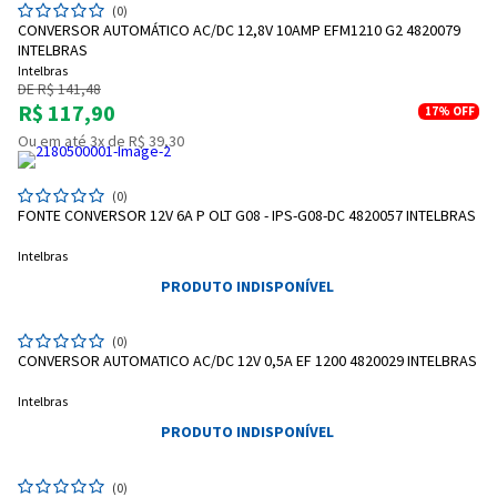
(0)
CONVERSOR AUTOMÁTICO AC/DC 12,8V 10AMP EFM1210 G2 4820079
INTELBRAS
Intelbras
DE R$ 141,48
R$ 117,90
17%
OFF
Ou em até 3x de R$ 39,30
(0)
FONTE CONVERSOR 12V 6A P OLT G08 - IPS-G08-DC 4820057 INTELBRAS
Intelbras
PRODUTO INDISPONÍVEL
(0)
CONVERSOR AUTOMATICO AC/DC 12V 0,5A EF 1200 4820029 INTELBRAS
Intelbras
PRODUTO INDISPONÍVEL
Entrega Flash
Retire na Loja
(0)