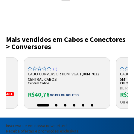
Mais vendidos em Cabos e Conectores
> Conversores
(0)
AN
CABO CONVERSOR HDMI VGA 1,80M 7032
CABO P
CENTRAL CABOS
5MT 10
Central Cabos
CRLO
DE R$ 1
R$40,76
R$10
34%
OFF
NO PIX OU BOLETO
Ou em a
Inscreva-se em nossa newsletter!
Receba ofertas e promoções exclusivas