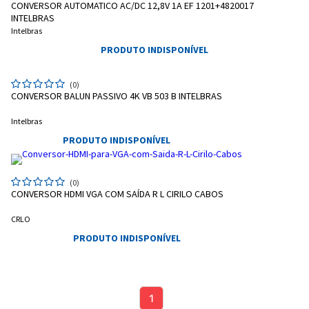
Pagamento via Pix
CONVERSOR AUTOMATICO AC/DC 12,8V 1A EF 1201+4820017
Cartão de crédito
INTELBRAS
Intelbras
PRODUTO INDISPONÍVEL
(0)
CONVERSOR BALUN PASSIVO 4K VB 503 B INTELBRAS
Intelbras
PRODUTO INDISPONÍVEL
(0)
CONVERSOR HDMI VGA COM SAÍDA R L CIRILO CABOS
Entendi
Entendi
CRLO
PRODUTO INDISPONÍVEL
Entendi
Entendi
1