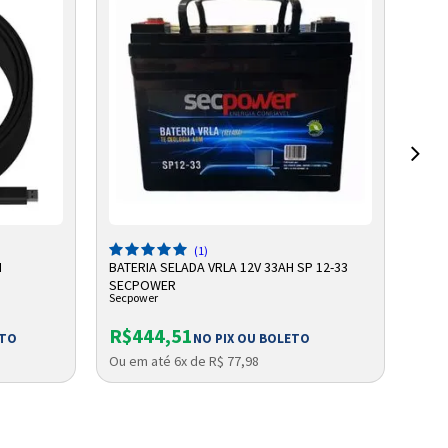
ADICIONAR A SACOLA
(1)
M
BATERIA SELADA VRLA 12V 33AH SP 12-33
BATE
SECPOWER
VRLA
Secpower
Unip
DE R
R$444,51
R$
ETO
NO PIX OU BOLETO
Ou em até 6x de R$ 77,98
Ou e