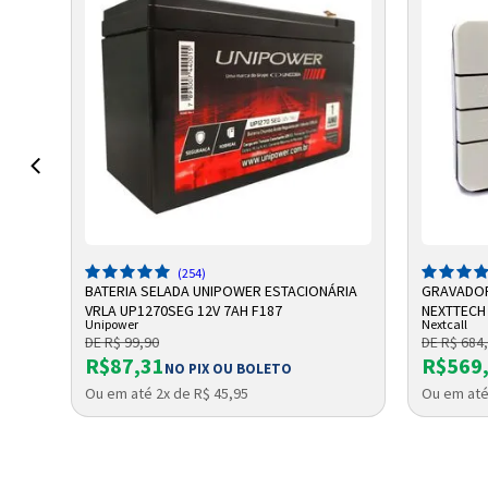
ADICIONAR A SACOLA
A
(254)
RIA
BATERIA SELADA UNIPOWER ESTACIONÁRIA
GRAVADOR
VRLA UP1270SEG 12V 7AH F187
NEXTTECH
Unipower
Nextcall
DE R$ 99,90
DE R$ 684
R$87,31
R$569
NO PIX OU BOLETO
Ou em até 2x de R$ 45,95
Ou em até