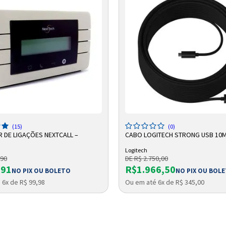
Entendi
Entendi
Entendi
Entendi
DICIONAR A SACOLA
ADICIONAR A SACOLA
(15)
(0)
 DE LIGAÇÕES NEXTCALL –
CABO LOGITECH STRONG USB 10
Logitech
,90
DE R$ 2.750,00
,91
R$1.966,50
NO PIX OU BOLETO
NO PIX OU BOL
 6x de R$ 99,98
Ou em até 6x de R$ 345,00