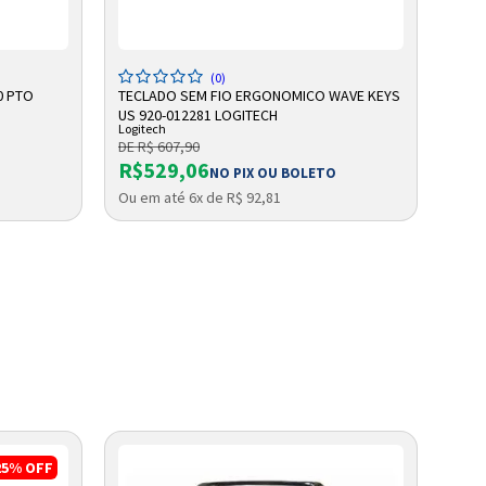
ADICIONAR A SACOLA
(0)
0 PTO
TECLADO SEM FIO ERGONOMICO WAVE KEYS
GRAV
US 920-012281 LOGITECH
AM 4
Logitech
Intelb
DE R$ 607,90
DE R
R$529,06
R$1
NO PIX OU BOLETO
Ou em até 6x de R$ 92,81
Ou e
25%
OFF