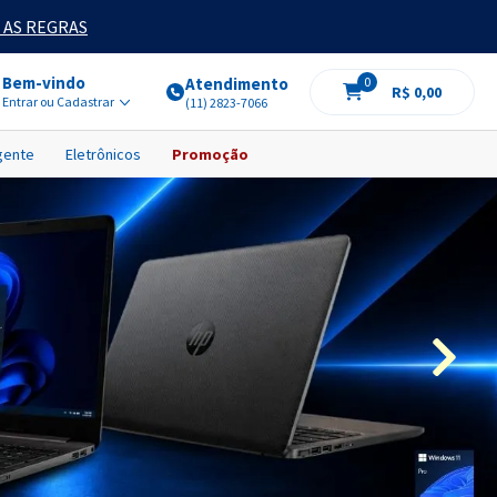
 AS REGRAS
Bem-vindo
Atendimento
0
R$ 0,00
Entrar ou Cadastrar
(11) 2823-7066
igente
Eletrônicos
Promoção