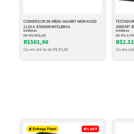
ADICIONAR A SACOLA
A
CONVERSOR DE MÍDIA GIGABIT WDM KGSD
TESTADOR
1120 A 4780009 INTELBRAS
3000 MT 4
Intelbras
Intelbras
DE R$ 602,28
DE R$ 2.79
R$501,90
R$2.32
Ou em até 6x de R$ 83,65
Ou em até
8%
OFF