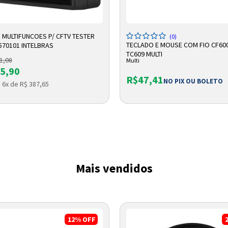
DICIONAR A SACOLA
ADICIONAR A SACOLA
 MULTIFUNCOES P/ CFTV TESTER
(0)
TECLADO E MOUSE COM FIO CF60
570101 INTELBRAS
TC609 MULTI
1,08
Multi
5,90
R$47,41
NO PIX OU BOLETO
 6x de R$ 387,65
Entrega Flash
Retire na Loja
Pagamento via Pix
Cartão de crédito
Mais vendidos
12%
OFF