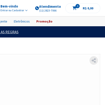
Bem-vindo
Atendimento
0
R$ 0,00
Entrar ou Cadastrar
(11) 2823-7066
igente
Eletrônicos
Promoção
 AS REGRAS