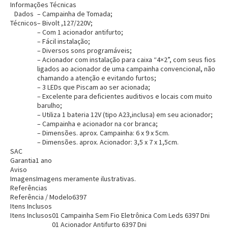
Informações Técnicas
Dados
– Campainha de Tomada;
Técnicos
– Bivolt ,127/220V;
– Com 1 acionador antifurto;
– Fácil instalação;
– Diversos sons programáveis;
– Acionador com instalação para caixa “4×2”, com seus fios
ligados ao acionador de uma campainha convencional, não
chamando a atenção e evitando furtos;
– 3 LEDs que Piscam ao ser acionada;
– Excelente para deficientes auditivos e locais com muito
barulho;
Entrega Flash
Retire na Loja
– Utiliza 1 bateria 12V (tipo A23,inclusa) em seu acionador;
– Campainha e acionador na cor branca;
Pagamento via Pix
– Dimensões. aprox. Campainha: 6 x 9 x 5cm.
Cartão de crédito
– Dimensões. aprox. Acionador: 3,5 x 7 x 1,5cm.
SAC
Garantia
1 ano
Aviso
Imagens
Imagens meramente ilustrativas.
Referências
Referência / Modelo
6397
Itens Inclusos
Itens Inclusos
01 Campainha Sem Fio Eletrônica Com Leds 6397 Dni
01 Acionador Antifurto 6397 Dni