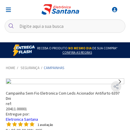
RECEBA O PRODUTO
NO MESMO DIA
DE SUA COMPRA*
CONFIRA AS REGRAS
SEGURANÇA
CAMPAINHAS
Campainha Sem Fio Eletronica Com Leds Acionador Antifurto 6397
Dni
ref:
20411.00001
Entregue por:
Eletronica Santana
1 avaliação