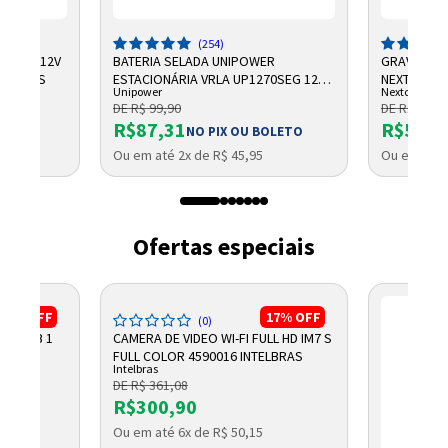
(254)
CHUMBO 12V
BATERIA SELADA UNIPOWER
GRAVADOR 
NTELBRAS
ESTACIONÁRIA VRLA UP1270SEG 12V
NEXTTECH
Unipower
Nextcall
7AH F187
DE R$ 99,90
DE R$ 684,
R$87,31
R$569,
NO PIX OU BOLETO
Ou em até 2x de R$ 45,95
Ou em até 
Ofertas especiais
13%
OFF
17%
OFF
(0)
V 115DB 1
CAMERA DE VIDEO WI-FI FULL HD IM7 S
FULL COLOR 4590016 INTELBRAS
Intelbras
DE R$ 361,08
R$300,90
OLETO
Ou em até 6x de R$ 50,15