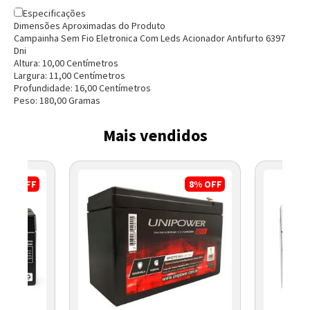
Especificações
Dimensões Aproximadas do Produto
Campainha Sem Fio Eletronica Com Leds Acionador Antifurto 6397
Dni
Altura:
10,00
Centímetro
s
Entendi
Largura:
11,00
Centímetro
s
Entendi
Profundidade:
16,00
Centímetro
s
Peso:
180,00
Grama
s
Entendi
Entendi
Mais vendidos
17%
OFF
8%
OFF