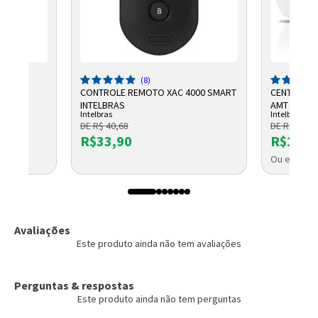
(8)
 10
CONTROLE REMOTO XAC 4000 SMART
CENTRAL D
DL
INTELBRAS
AMT 2018 E
Intelbras
Intelbras
DE R$ 40,68
DE R$ 1.325
R$33,90
R$1.10
OLETO
Ou em até 
Avaliações
Este produto ainda não tem avaliações
Perguntas & respostas
Este produto ainda não tem perguntas