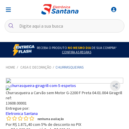
RECEBA O PRODUTO
NO MESMO DIA
DE SUA COMPRA*
CONFIRA AS REGRAS
CASA E DECORAÇÃO
CHURRASQUEIRAS
Churrasqueira a Carvão sem Motor G-2200 F Preta 04.01.004 Giragrill
ref:
13608.00001
Entregue por:
Eletronica Santana
nenhuma avaliação
Por
R$ 1.871,40
com 5% de desconto no PIX