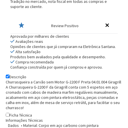
Tradição no mercado, nota fiscal em todas as compras e
suporte ao cliente.
Review Positivo
Aprovada por milhares de clientes
Avaliações reais
Opiniões de clientes que já compraram na Eletrônica Santana.
Alta satisfação
Produtos bem avaliados pela qualidade e desempenho.
Compra recomendada
Confiança construída por quem já comprou e aprovou.
Descrição
Churrasqueira a Carvão sem Motor G-2200 F Preta 04.01.004 Giragrill
A Churrasqueira G-2200 F da Giragrill conta com 5 espetos em aço
cromado com cabos de madeira marfim reguláveis manualmente,
acabamento em aço com pintura eletrostática, peças cromadas e
calha em inox, além de mesa de serviço retrátil, para facilitar o seu
churrasco!
Ficha Técnica
Informações Técnicas
Dados
• Material: Corpo em aço carbono com pintura