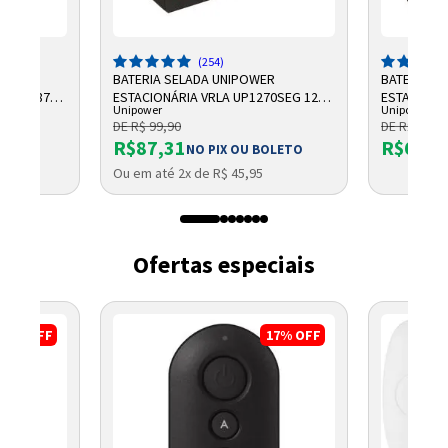
(254)
R
BATERIA SELADA UNIPOWER
BATERIA S
 AH F187
ESTACIONÁRIA VRLA UP1270SEG 12V
ESTACIONÁR
Unipower
Unipower
7AH F187
UP1213 06
DE R$ 99,90
DE R$ 66,9
R$87,31
R$61,6
OLETO
NO PIX OU BOLETO
Ou em até 2x de R$ 45,95
Ofertas especiais
49%
OFF
17%
OFF