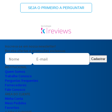
SEJA O PRIMEIRO A PERGUNTAR
Inscreva-se em nossa newsletter!
Receba ofertas e promoções exclusivas
Cadastrar
INSTITUCIONAL
Quem Somos
Trabalhe Conosco
Perguntas frequentes
Fornecedores
Fale Conosco
ÁREA DO CLIENTE
Minha Conta
Meus Pedidos
Favoritos