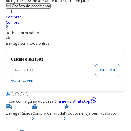
ou
R$ 1.969,90
em até
6x de R$ 328,31
sem juros
Opções de pagamento
Comprar
Comprar
Retire seu produto
Entrega para todo o Brasil
Calcule o seu frete
BUSCAR
Não sei meu CEP
Ficou com alguma dúvidas?
Chame no WhatsApp
Entrega Rápida
Compra Garantida
Produtos e loja bem avaliados