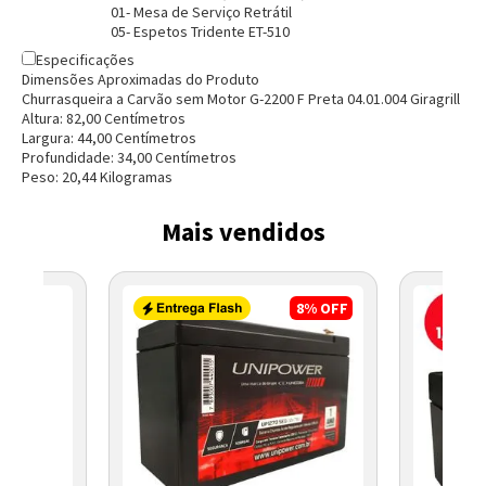
01- Mesa de Serviço Retrátil
05- Espetos Tridente ET-510
Especificações
Dimensões Aproximadas do Produto
Churrasqueira a Carvão sem Motor G-2200 F Preta 04.01.004 Giragrill
Altura:
82,00
Centímetro
s
Largura:
44,00
Centímetro
s
Profundidade:
34,00
Centímetro
s
Peso:
20,44
Kilograma
s
Entendi
Entendi
Mais vendidos
Entendi
Entendi
8%
OFF