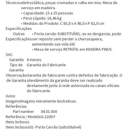
Técnicos
eletrostática, peças cromadas e calha em inox. Mesa de
serviço em madeira.
• Capacidade: 15 a 25 pessoas
• Peso Líquido: 18,46 kg
• Medidas do Produto: C 85,0 x A 98,0 x P 62,0 cm
Especificações
Outras
• Porta carvão SUBSTITUÍVEL: ao se desgastar, pode
Especificações
ser reposto sem perder a churrasqueira,
aumentando sua vida útil.
• Mesa de serviço RETRÁTIL em MADEIRA PINUS.
SAC
Garantia
6 meses
Tipo de
Garantia do Fabricante
Garantia
Observação
Garantia do fabricante contra defeitos de fabricação. O
de Garantia
atendimento da garantia deve ser realizado
Entrega Flash
Retire na Loja
diretamente junto à rede autorizada ou canais oficiais
do fabricante.
Aviso
Pagamento via Pix
Imagens
Imagens meramente ilustrativas.
Cartão de crédito
Referências
Part number
04.01.004
Referência / Modelo
G-2200 F
Itens Inclusos
Itens Inclusos
01- Porta Carvão (substituível)