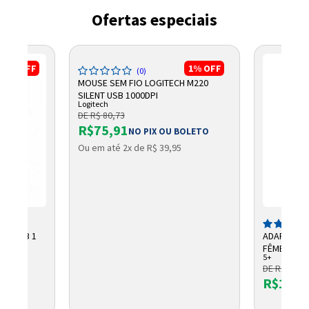
Ofertas especiais
13%
OFF
1%
OFF
(0)
MOUSE SEM FIO LOGITECH M220
SILENT USB 1000DPI
Logitech
DE R$ 80,73
R$75,91
NO PIX OU BOLETO
Ou em até 2x de R$ 39,95
V 115DB 1
ADAPTADOR
FÊMEA
5+
DE R$ 19,9
R$15,1
OLETO