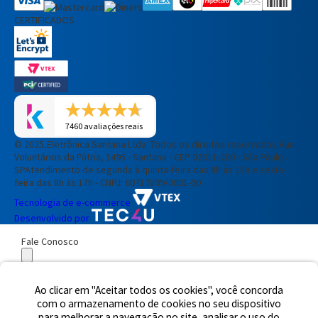
CERTIFICADOS
7460 avaliações reais
© 2025,Eletrônica Santana Ltda. Todos os direitos reservados.
Rua
Voluntários da Pátria, 1495 - Santana - CEP 02011-200 - São Paulo -
SP
Atendimento de segunda à quinta-feira das 8h às 18h e sexta-
feira das 8h às 17h - CNPJ: 60717899/0001-90
Tecnologia de e-commerce
Desenvolvido por
Fale Conosco
Preencha seus dados para iniciar a conversa no WhatsApp.
Ao clicar em "Aceitar todos os cookies", você concorda
Nome Completo
com o armazenamento de cookies no seu dispositivo
E-mail
para melhorar a navegação no site, analisar o uso do