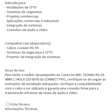
Indicado para:
- Instalações de CFTV
- Sistemas de segurança
- Projetos residenciais
- Aplicações comerciais e industriais
- Integração de sistemas
- Conexões de áudio e vídeo
Compatível com (dispositivos):
- Cabos coaxiais RG-59
- Sistemas de segurança e CFTV
- Projetos de integração de sistemas
Dicas de Uso:
Para obter o melhor desempenho do Conector BNC 75OHMs RG-59
Entrega Flash
Retire na Loja
4MM C/ MOLA 025-0076 da CONNECT PRO, certifique-se de seguir as
instruções de instalação adequadas. Verifique a compatibilidade
Pagamento via Pix
com o cabo a ser utilizado e garanta uma conexão firme para a
Cartão de crédito
transmissão eficiente de sinais de áudio e vídeo.
Ficha Técnica
Informações Técnicas