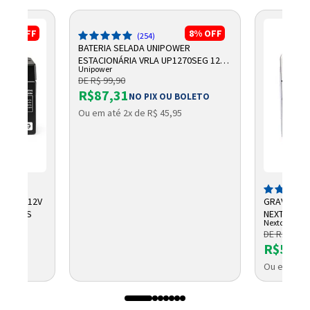
17%
OFF
8%
OFF
(254)
BATERIA SELADA UNIPOWER
ESTACIONÁRIA VRLA UP1270SEG 12V
Unipower
7AH F187
DE R$ 99,90
R$87,31
NO PIX OU BOLETO
Ou em até 2x de R$ 45,95
CHUMBO 12V
GRAVADOR 
NTELBRAS
NEXTTECH
Nextcall
DE R$ 684,
R$569,
Ou em até 