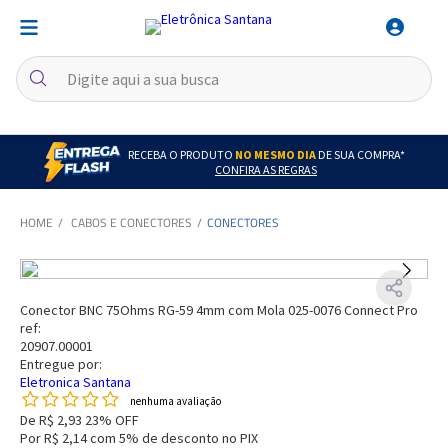
RECEBA O PRODUTO
NO MESMO DIA
DE SUA COMPRA*
CONFIRA AS REGRAS
CABOS E CONECTORES
CONECTORES
Conector BNC 75Ohms RG-59 4mm com Mola 025-0076 Connect Pro
ref:
20907.00001
Entregue por:
Eletronica Santana
nenhuma avaliação
De
R$ 2,93
23% OFF
Por
R$ 2,14
com 5% de desconto no PIX