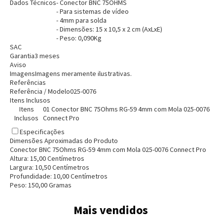
Dados Técnicos
- Conector BNC 75OHMS
- Para sistemas de vídeo
- 4mm para solda
- Dimensões: 15 x 10,5 x 2 cm (AxLxE)
- Peso: 0,090Kg
SAC
Garantia
3 meses
Aviso
Imagens
Imagens meramente ilustrativas.
Referências
Entendi
Referência / Modelo
025-0076
Itens Inclusos
Entendi
Itens
01 Conector BNC 75Ohms RG-59 4mm com Mola 025-0076
Inclusos
Connect Pro
Entendi
Entendi
Especificações
Dimensões Aproximadas do Produto
Conector BNC 75Ohms RG-59 4mm com Mola 025-0076 Connect Pro
Altura:
15,00
Centímetro
s
Largura:
10,50
Centímetro
s
Profundidade:
10,00
Centímetro
s
Peso:
150,00
Grama
s
Mais vendidos