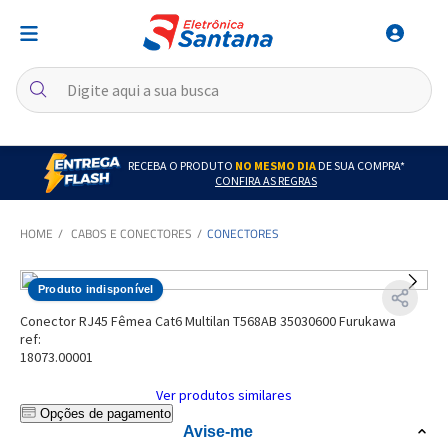
RECEBA O PRODUTO
NO MESMO DIA
DE SUA COMPRA*
CONFIRA AS REGRAS
CABOS E CONECTORES
CONECTORES
Produto indisponível
Conector RJ45 Fêmea Cat6 Multilan T568AB 35030600 Furukawa
ref:
18073.00001
Ver produtos similares
Opções de pagamento
Avise-me