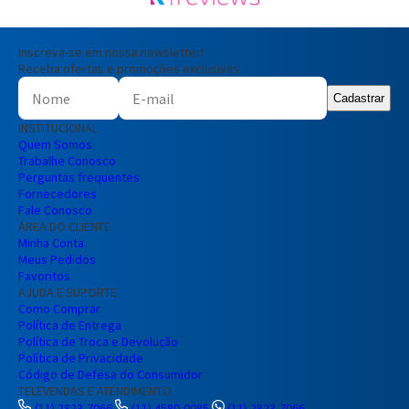
Inscreva-se em nossa newsletter!
Receba ofertas e promoções exclusivas
Cadastrar
INSTITUCIONAL
Quem Somos
Trabalhe Conosco
Perguntas frequentes
Fornecedores
Fale Conosco
ÁREA DO CLIENTE
Minha Conta
Meus Pedidos
Favoritos
AJUDA E SUPORTE
Como Comprar
Política de Entrega
Política de Troca e Devolução
Política de Privacidade
Código de Defesa do Consumidor
TELEVENDAS E ATENDIMENTO
(11) 2823-7066
(11) 4580-0085
(11) 2823-7066