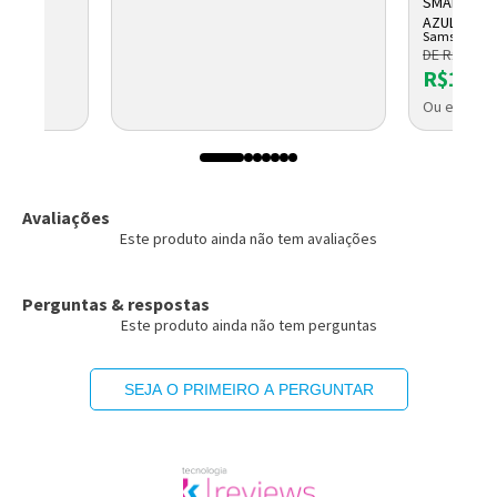
SMARTPHON
AZUL SM-A
Samsung
AZUL 4GB 
DE R$ 2.446
R$1.93
Ou em até 
Avaliações
Este produto ainda não tem avaliações
Perguntas & respostas
Este produto ainda não tem perguntas
SEJA O PRIMEIRO A PERGUNTAR