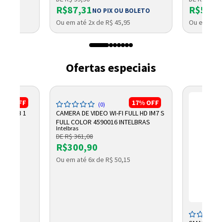
R$87,31
R$569,
NO PIX OU BOLETO
Ou em até 2x de R$ 45,95
Ou em até 
Ofertas especiais
13%
OFF
17%
OFF
(0)
V 115DB 1
CAMERA DE VIDEO WI-FI FULL HD IM7 S
FULL COLOR 4590016 INTELBRAS
Intelbras
DE R$ 361,08
R$300,90
OLETO
Ou em até 6x de R$ 50,15