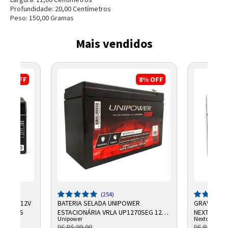
Profundidade:
20,00
Centímetro
s
Peso:
150,00
Grama
s
Mais vendidos
17%
OFF
8%
OFF
(254)
CHUMBO 12V
BATERIA SELADA UNIPOWER
GRAVADOR 
NTELBRAS
ESTACIONÁRIA VRLA UP1270SEG 12V
NEXTTECH
Unipower
Nextcall
7AH F187
DE R$ 99,90
DE R$ 684,