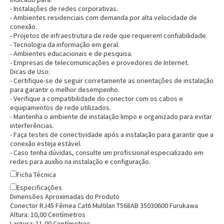
Entrega Flash
Retire na Loja
- Instalações de redes corporativas.
- Ambientes residenciais com demanda por alta velocidade de
Pagamento via Pix
conexão.
Cartão de crédito
- Projetos de infraestrutura de rede que requerem confiabilidade.
- Tecnologia da informação em geral.
- Ambientes educacionais e de pesquisa.
- Empresas de telecomunicações e provedores de Internet.
Dicas de Uso:
- Certifique-se de seguir corretamente as orientações de instalação
para garantir o melhor desempenho.
- Verifique a compatibilidade do conector com os cabos e
equipamentos de rede utilizados.
- Mantenha o ambiente de instalação limpo e organizado para evitar
interferências.
- Faça testes de conectividade após a instalação para garantir que a
conexão esteja estável.
- Caso tenha dúvidas, consulte um profissional especializado em
redes para auxílio na instalação e configuração.
Entendi
Ficha Técnica
Entendi
Especificações
Dimensões Aproximadas do Produto
Entendi
Entendi
Conector RJ45 Fêmea Cat6 Multilan T568AB 35030600 Furukawa
Altura:
10,00
Centímetro
s
Largura:
11,00
Centímetro
s