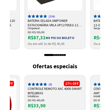
(254)
CHUMBO 12V
BATERIA SELADA UNIPOWER
BATERIA SE
NTELBRAS
ESTACIONÁRIA VRLA UP1270SEG 12V
12-33 SEC
Unipower
Secpower
7AH F187
DE R$ 99,90
R$87,31
R$444,
NO PIX OU BOLETO
Ou em até 2x de R$ 45,95
Ou em até 
Ofertas especiais
5%
OFF
17%
OFF
(8)
CONTROLE REMOTO XAC 4000 SMART
CENTRAL D
INTELBRAS
AMT 2018 E
Intelbras
Intelbras
DE R$ 40,68
DE R$ 1.325
R$33,90
R$1.10