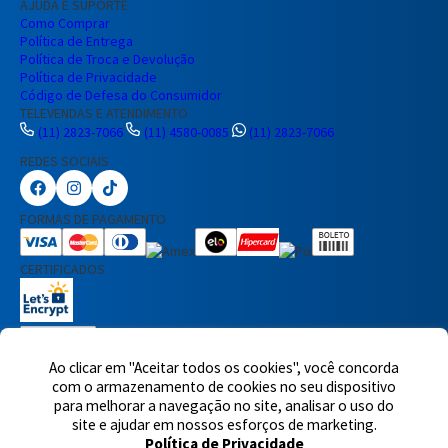
AJUDA E SUPORTE
Como Comprar
Política de Entrega
Política de Troca e Devolução
Política de Privacidade
Código de Defesa do Consumidor
TELEVENDAS E ATENDIMENTO
(11) 2823-7066
(11) 4580-0085
(11) 2823-7066
Preencha seus dados para iniciar a
REDES SOCIAIS
conversa no WhatsApp.
Nome Completo
FORMAS DE PAGAMENTO
CERTIFICADOS
E-mail
Telefone
Ao clicar em "Aceitar todos os cookies", você concorda
com o armazenamento de cookies no seu dispositivo
para melhorar a navegação no site, analisar o uso do
Iniciar Conversa
7460 avaliações reais
site e ajudar em nossos esforços de marketing.
Política de Privacidade
© 2025,Eletrônica Santana Ltda. Todos os direitos reservados.
Rua