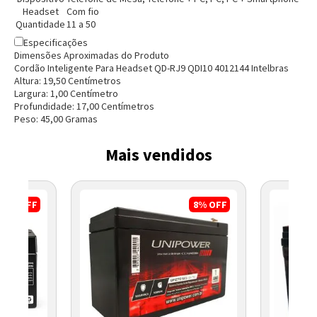
Headset
Com fio
Quantidade
11 a 50
Especificações
Dimensões Aproximadas do Produto
Cordão Inteligente Para Headset QD-RJ9 QDI10 4012144 Intelbras
Altura:
19,50
Centímetro
s
Largura:
1,00
Centímetro
Profundidade:
17,00
Centímetro
s
Peso:
45,00
Grama
s
Mais vendidos
17%
OFF
8%
OFF