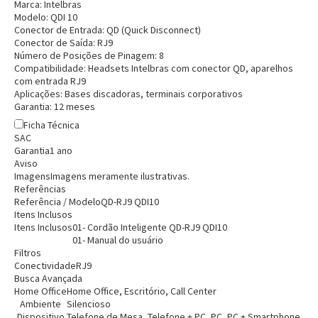
Marca:
Intelbras
Modelo:
QDI 10
Conector de Entrada:
QD (Quick Disconnect)
Conector de Saída:
RJ9
Número de Posições de Pinagem:
8
Compatibilidade:
Headsets Intelbras com conector QD, aparelhos
com entrada RJ9
Aplicações:
Bases discadoras, terminais corporativos
Garantia:
12 meses
Ficha Técnica
SAC
Garantia
1 ano
Aviso
Imagens
Imagens meramente ilustrativas.
Referências
Referência / Modelo
QD-RJ9 QDI10
Itens Inclusos
Itens Inclusos
01- Cordão Inteligente QD-RJ9 QDI10
01- Manual do usuário
Filtros
Conectividade
RJ9
Busca Avançada
Home Office
Home Office, Escritório, Call Center
Ambiente
Silencioso
Dispositivo
Telefone de Mesa, Telefone + PC, PC, PC + Smartphone