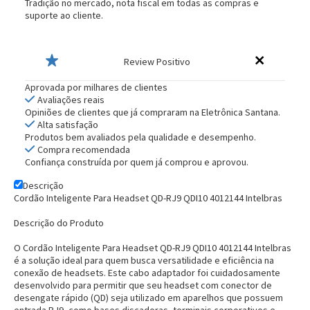
Tradição no mercado, nota fiscal em todas as compras e
suporte ao cliente.
Review Positivo
Aprovada por milhares de clientes
Avaliações reais
Opiniões de clientes que já compraram na Eletrônica Santana.
Alta satisfação
Produtos bem avaliados pela qualidade e desempenho.
Compra recomendada
Confiança construída por quem já comprou e aprovou.
Descrição
Cordão Inteligente Para Headset QD-RJ9 QDI10 4012144 Intelbras
Descrição do Produto
O
Cordão Inteligente Para Headset QD-RJ9 QDI10 4012144 Intelbras
é a solução ideal para quem busca versatilidade e eficiência na
conexão de headsets. Este cabo adaptador foi cuidadosamente
desenvolvido para permitir que seu headset com conector de
desengate rápido (QD) seja utilizado em aparelhos que possuem
entrada RJ9, como bases discadoras, terminais corporativos e