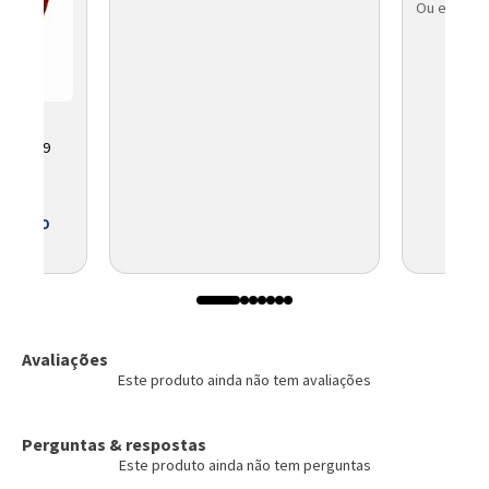
Ou em até 
NI 6349
 BOLETO
Avaliações
Este produto ainda não tem avaliações
Perguntas & respostas
Este produto ainda não tem perguntas