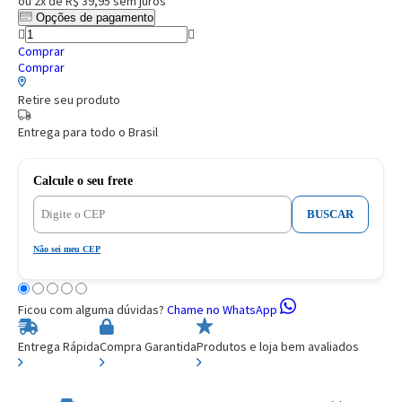
ou
2x de R$ 39,95
sem juros
Opções de pagamento
Comprar
Comprar
Retire seu produto
Entrega para todo o Brasil
Calcule o seu frete
BUSCAR
Não sei meu CEP
Ficou com alguma dúvidas?
Chame no WhatsApp
Entrega Rápida
Compra Garantida
Produtos e loja bem avaliados