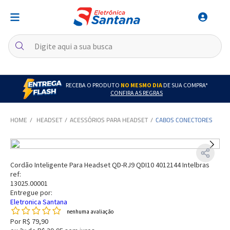
RECEBA O PRODUTO
NO MESMO DIA
DE SUA COMPRA*
CONFIRA AS REGRAS
HEADSET
ACESSÓRIOS PARA HEADSET
CABOS CONECTORES
Cordão Inteligente Para Headset QD-RJ9 QDI10 4012144 Intelbras
ref:
13025.00001
Entregue por:
Eletronica Santana
nenhuma avaliação
Por
R$ 79,90