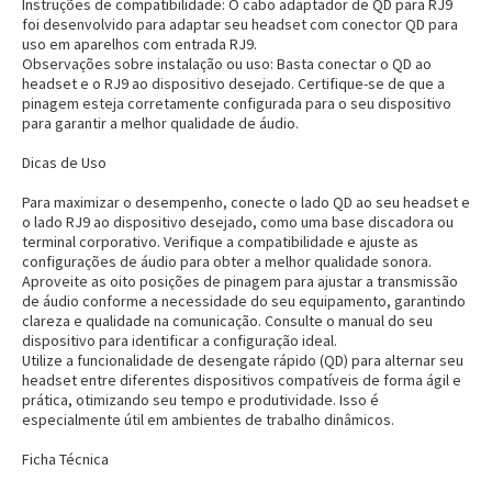
Instruções de compatibilidade: O cabo adaptador de QD para RJ9
foi desenvolvido para adaptar seu headset com conector QD para
uso em aparelhos com entrada RJ9.
Entrega Flash
Retire na Loja
Observações sobre instalação ou uso: Basta conectar o QD ao
headset e o RJ9 ao dispositivo desejado. Certifique-se de que a
pinagem esteja corretamente configurada para o seu dispositivo
Pagamento via Pix
para garantir a melhor qualidade de áudio.
Cartão de crédito
Dicas de Uso
Para maximizar o desempenho, conecte o lado QD ao seu headset e
o lado RJ9 ao dispositivo desejado, como uma base discadora ou
terminal corporativo. Verifique a compatibilidade e ajuste as
configurações de áudio para obter a melhor qualidade sonora.
Aproveite as oito posições de pinagem para ajustar a transmissão
de áudio conforme a necessidade do seu equipamento, garantindo
clareza e qualidade na comunicação. Consulte o manual do seu
dispositivo para identificar a configuração ideal.
Utilize a funcionalidade de desengate rápido (QD) para alternar seu
headset entre diferentes dispositivos compatíveis de forma ágil e
prática, otimizando seu tempo e produtividade. Isso é
especialmente útil em ambientes de trabalho dinâmicos.
Entendi
Entendi
Ficha Técnica
Entendi
Entendi