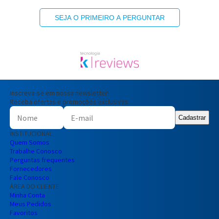
SEJA O PRIMEIRO A PERGUNTAR
Inscreva-se em nossa newsletter!
Receba ofertas e promoções exclusivas
Cadastrar
INSTITUCIONAL
Quem Somos
Trabalhe Conosco
Perguntas frequentes
Fornecedores
Fale Conosco
ÁREA DO CLIENTE
Minha Conta
Meus Pedidos
Favoritos