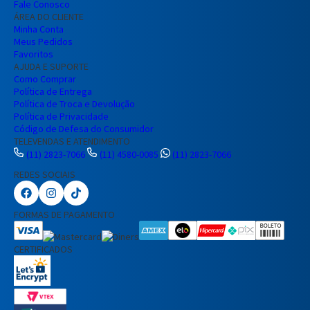
Fale Conosco
ÁREA DO CLIENTE
Minha Conta
Meus Pedidos
Favoritos
AJUDA E SUPORTE
Como Comprar
Política de Entrega
Política de Troca e Devolução
Política de Privacidade
Código de Defesa do Consumidor
TELEVENDAS E ATENDIMENTO
(11) 2823-7066
(11) 4580-0085
(11) 2823-7066
REDES SOCIAIS
Preencha seus dados para iniciar a
conversa no WhatsApp.
FORMAS DE PAGAMENTO
Nome Completo
CERTIFICADOS
E-mail