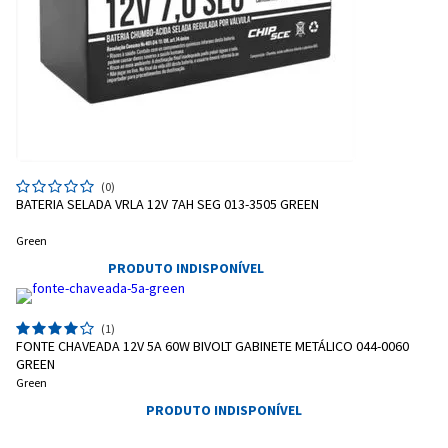
(0)
BATERIA SELADA VRLA 12V 7AH SEG 013-3505 GREEN
Green
PRODUTO INDISPONÍVEL
(1)
Entrega Flash
Retire na Loja
FONTE CHAVEADA 12V 5A 60W BIVOLT GABINETE METÁLICO 044-0060
GREEN
Pagamento via Pix
Green
Cartão de crédito
PRODUTO INDISPONÍVEL