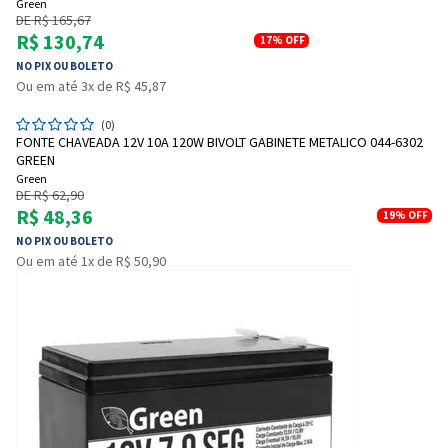
Green
DE R$ 165,67
R$ 130,74
17%
OFF
NO PIX OU BOLETO
Ou em até 3x de R$ 45,87
(0)
FONTE CHAVEADA 12V 10A 120W BIVOLT GABINETE METALICO 044-6302
GREEN
Green
DE R$ 62,90
R$ 48,36
19%
OFF
NO PIX OU BOLETO
Ou em até 1x de R$ 50,90