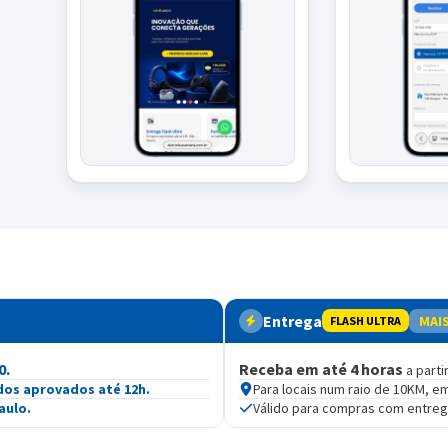
Entrega
MAI
FLASH ULTRA
0.
Receba em até 4 horas
a parti
dos aprovados até 12h.
Para locais num raio de 10KM, e
aulo.
Válido para compras com entre