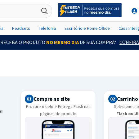
ia
Headsets
Telefonia
Escritório e Home Office
Casa Intel
RECEBA O PRODUTO
NO MESMO DIA
DE SUA COMPRA*
CONFIRA
Compre no site
Carrinho
01
02
Procure o selo ⚡ Entrega Flash nas
Selecione a 
e!
páginas de produto
Flash ou U