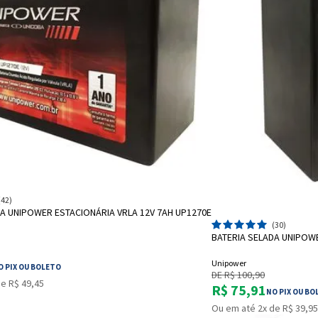
ADICIONAR A SACOLA
(42)
DA UNIPOWER ESTACIONÁRIA VRLA 12V 7AH UP1270E
A
(30)
BATERIA SELADA UNIPOWE
Unipower
O PIX OU BOLETO
DE R$ 100,90
e R$ 49,45
R$ 75,91
NO PIX OU BO
Ou em até 2x de R$ 39,95