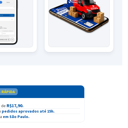
S RÁPIDA
R$17,90.
r de
m
pedidos aprovados até 15h.
ga
em São Paulo.