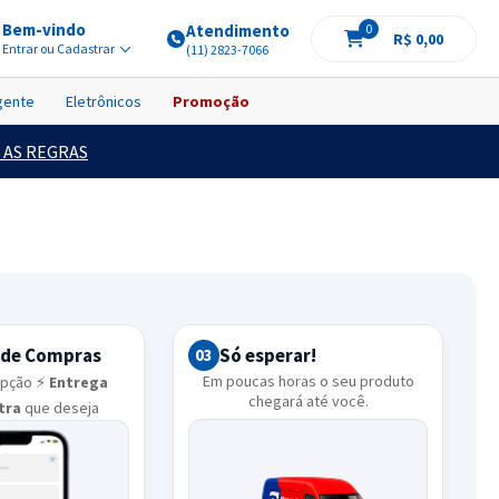
Bem-vindo
Atendimento
0
R$ 0,00
Entrar ou Cadastrar
(11) 2823-7066
igente
Eletrônicos
Promoção
 AS REGRAS
 de Compras
Só esperar!
03
Em poucas horas o seu produto
opção ⚡
Entrega
chegará até você.
ltra
que deseja