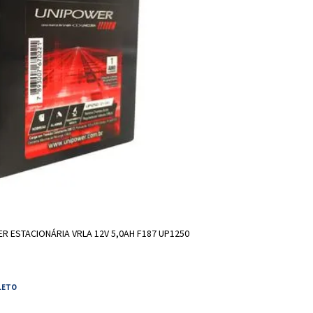
DICIONAR A SACOLA
R ESTACIONÁRIA VRLA 12V 5,0AH F187 UP1250
LETO