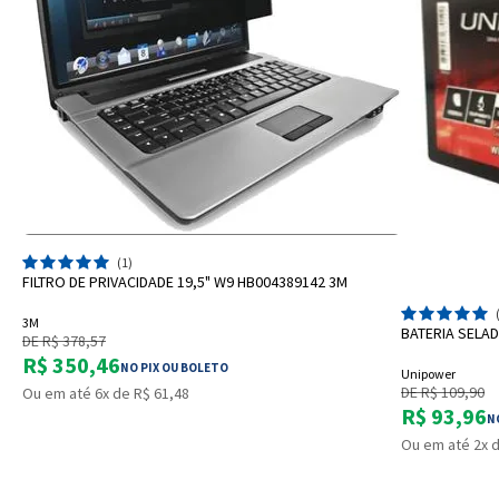
ADICIONAR A SACOLA
(1)
FILTRO DE PRIVACIDADE 19,5" W9 HB004389142 3M
3M
BATERIA SELA
DE R$ 378,57
R$ 350,46
NO PIX OU BOLETO
Unipower
DE R$ 109,90
Ou em até 6x de R$ 61,48
R$ 93,96
N
Ou em até 2x d