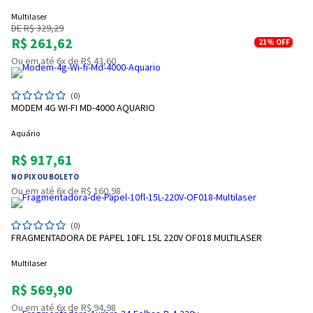
Multilaser
DE R$ 329,29
R$ 261,62
21%
OFF
Ou em até 6x de R$ 43,60
(0)
MODEM 4G WI-FI MD-4000 AQUARIO
Aquário
R$ 917,61
NO PIX OU BOLETO
Ou em até 6x de R$ 160,98
(0)
FRAGMENTADORA DE PAPEL 10FL 15L 220V OF018 MULTILASER
Multilaser
R$ 569,90
Ou em até 6x de R$ 94,98