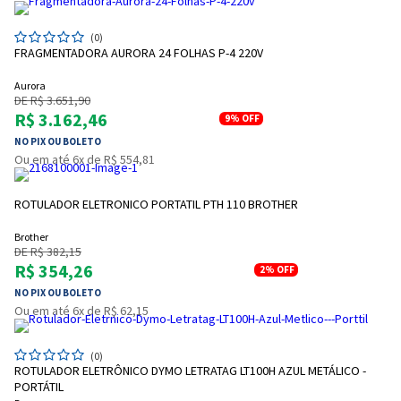
(0)
FRAGMENTADORA AURORA 24 FOLHAS P-4 220V
Aurora
DE R$ 3.651,90
R$ 3.162,46
9%
OFF
NO PIX OU BOLETO
Ou em até 6x de R$ 554,81
ROTULADOR ELETRONICO PORTATIL PTH 110 BROTHER
Brother
DE R$ 382,15
R$ 354,26
2%
OFF
NO PIX OU BOLETO
Ou em até 6x de R$ 62,15
(0)
ROTULADOR ELETRÔNICO DYMO LETRATAG LT100H AZUL METÁLICO -
PORTÁTIL