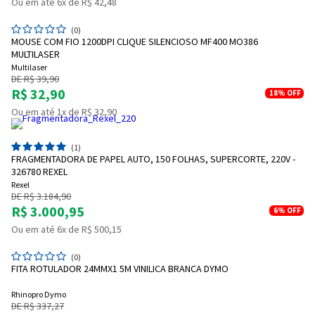
Ou em até 6x de R$ 42,48
(0)
MOUSE COM FIO 1200DPI CLIQUE SILENCIOSO MF400 MO386
MULTILASER
Multilaser
DE R$ 39,90
R$ 32,90
18%
OFF
Ou em até 1x de R$ 32,90
(1)
FRAGMENTADORA DE PAPEL AUTO, 150 FOLHAS, SUPERCORTE, 220V -
326780 REXEL
Rexel
DE R$ 3.184,90
R$ 3.000,95
6%
OFF
Ou em até 6x de R$ 500,15
(0)
FITA ROTULADOR 24MMX1 5M VINILICA BRANCA DYMO
Rhinopro Dymo
DE R$ 337,27