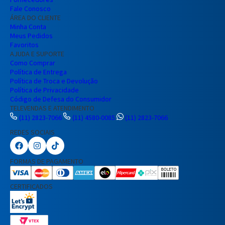
Fale Conosco
ÁREA DO CLIENTE
Minha Conta
Meus Pedidos
Favoritos
AJUDA E SUPORTE
Como Comprar
Política de Entrega
Política de Troca e Devolução
Política de Privacidade
Código de Defesa do Consumidor
TELEVENDAS E ATENDIMENTO
(11) 2823-7066
(11) 4580-0085
(11) 2823-7066
REDES SOCIAIS
Preencha seus dados para iniciar a
conversa no WhatsApp.
FORMAS DE PAGAMENTO
Nome Completo
CERTIFICADOS
E-mail