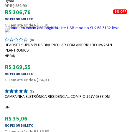
Dymo
DE R$ 352,90
R$ 306,76
9%
OFF
NO PIX OU BOLETO
Ou em até 6x de R$ 53,81
(0)
HEADSET SUPRA PLUS BIAURICULAR COM ANTIRRUÍDO HW261N
PLANTRONICS
HP Poly
R$ 369,55
NO PIX OU BOLETO
Ou em até 6x de R$ 64,83
(3)
CAMPAINHA ELETRÔNICA RESIDENCIAL COM FIO 127V 6333 DNI
DNI
R$ 35,06
NO PIX OU BOLETO
Ou em até 1x de R$ 36,90