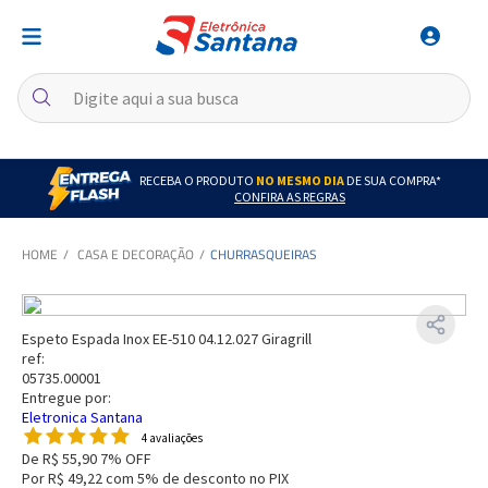
RECEBA O PRODUTO
NO MESMO DIA
DE SUA COMPRA*
CONFIRA AS REGRAS
CASA E DECORAÇÃO
CHURRASQUEIRAS
Espeto Espada Inox EE-510 04.12.027 Giragrill
ref:
05735.00001
Entregue por:
Eletronica Santana
4 avaliações
De
R$ 55,90
7% OFF
Por
R$ 49,22
com 5% de desconto no PIX