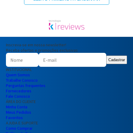
Inscreva-se em nossa newsletter!
Receba ofertas e promoções exclusivas
Cadastrar
INSTITUCIONAL
Quem Somos
Trabalhe Conosco
Perguntas frequentes
Fornecedores
Fale Conosco
ÁREA DO CLIENTE
Minha Conta
Meus Pedidos
Favoritos
AJUDA E SUPORTE
Como Comprar