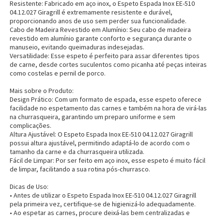
Resistente:
Fabricado em aço inox, o Espeto Espada Inox EE-510
04.12.027 Giragrill é extremamente resistente e durável,
proporcionando anos de uso sem perder sua funcionalidade.
Cabo de Madeira Revestido em Alumínio:
Seu cabo de madeira
revestido em alumínio garante conforto e segurança durante o
manuseio, evitando queimaduras indesejadas.
Versatilidade:
Esse espeto é perfeito para assar diferentes tipos
de carne, desde cortes suculentos como picanha até peças inteiras
como costelas e pernil de porco.
Mais sobre o Produto:
Design Prático:
Com um formato de espada, esse espeto oferece
facilidade no espetamento das carnes e também na hora de virá-las
na churrasqueira, garantindo um preparo uniforme e sem
complicações.
Altura Ajustável:
O Espeto Espada Inox EE-510 04.12.027 Giragrill
possui altura ajustável, permitindo adaptá-lo de acordo com o
tamanho da carne e da churrasqueira utilizada.
Fácil de Limpar:
Por ser feito em aço inox, esse espeto é muito fácil
de limpar, facilitando a sua rotina pós-churrasco.
Dicas de Uso:
• Antes de utilizar o Espeto Espada Inox EE-510 04.12.027 Giragrill
pela primeira vez, certifique-se de higienizá-lo adequadamente.
• Ao espetar as carnes, procure deixá-las bem centralizadas e