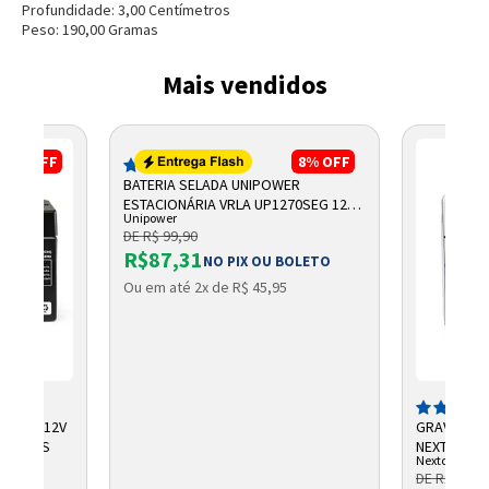
Profundidade:
3,00
Centímetro
s
Peso:
190,00
Grama
s
Entrega Flash
Retire na Loja
Mais vendidos
Pagamento via Pix
Cartão de crédito
17%
OFF
8%
OFF
(254)
BATERIA SELADA UNIPOWER
ESTACIONÁRIA VRLA UP1270SEG 12V
Unipower
7AH F187
DE R$ 99,90
R$87,31
NO PIX OU BOLETO
Ou em até 2x de R$ 45,95
Entendi
CHUMBO 12V
GRAVADOR 
Entendi
NTELBRAS
NEXTTECH
Nextcall
DE R$ 684,
Entendi
Entendi