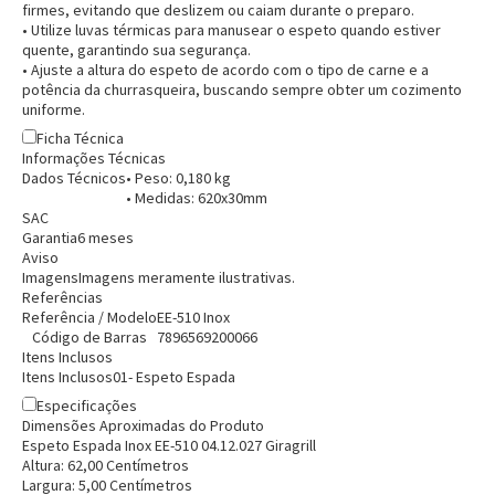
firmes, evitando que deslizem ou caiam durante o preparo.
• Utilize luvas térmicas para manusear o espeto quando estiver
quente, garantindo sua segurança.
• Ajuste a altura do espeto de acordo com o tipo de carne e a
potência da churrasqueira, buscando sempre obter um cozimento
uniforme.
Ficha Técnica
Informações Técnicas
Dados Técnicos
• Peso: 0,180 kg
• Medidas: 620x30mm
SAC
Garantia
6 meses
Aviso
Imagens
Imagens meramente ilustrativas.
Referências
Referência / Modelo
EE-510 Inox
Código de Barras
7896569200066
Itens Inclusos
Itens Inclusos
01- Espeto Espada
Especificações
Dimensões Aproximadas do Produto
Espeto Espada Inox EE-510 04.12.027 Giragrill
Altura:
62,00
Centímetro
s
Largura:
5,00
Centímetro
s