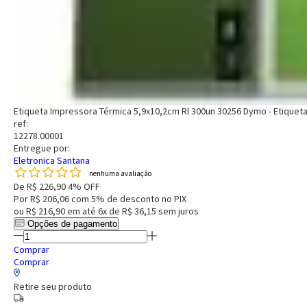
Etiqueta Impressora Térmica 5,9x10,2cm Rl 300un 30256 Dymo - Etiquet
ref:
12278.00001
Entregue por:
Eletronica Santana
nenhuma avaliação
De
R$ 226,90
4% OFF
Por
R$ 206,06
com 5% de desconto no PIX
ou
R$ 216,90
em até
6x de R$ 36,15
sem juros
Opções de pagamento
Comprar
Comprar
Retire seu produto