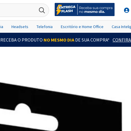
ia
Headsets
Telefonia
Escritório e Home Office
Casa Intel
RECEBA O PRODUTO
NO MESMO DIA
DE SUA COMPRA*
CONFIRA