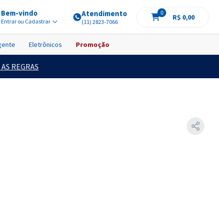
Bem-vindo
Atendimento
0
R$ 0,00
Entrar ou Cadastrar
(11) 2823-7066
igente
Eletrônicos
Promoção
 AS REGRAS