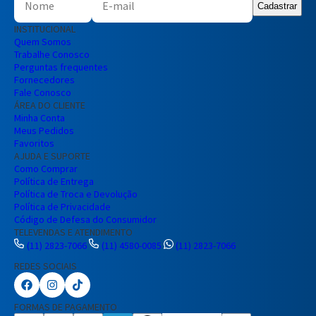
Cadastrar
INSTITUCIONAL
Quem Somos
Trabalhe Conosco
Perguntas frequentes
Fornecedores
Fale Conosco
ÁREA DO CLIENTE
Minha Conta
Meus Pedidos
Favoritos
AJUDA E SUPORTE
Como Comprar
Política de Entrega
Política de Troca e Devolução
Política de Privacidade
Código de Defesa do Consumidor
TELEVENDAS E ATENDIMENTO
(11) 2823-7066
(11) 4580-0085
(11) 2823-7066
REDES SOCIAIS
Preencha seus dados para iniciar a
conversa no WhatsApp.
FORMAS DE PAGAMENTO