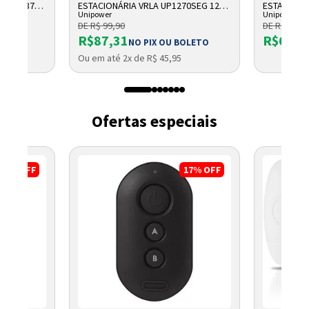
 AH F187
ESTACIONÁRIA VRLA UP1270SEG 12V
ESTACIONÁR
Unipower
Unipower
7AH F187
UP1213 06
DE R$ 99,90
DE R$ 66,9
R$87,31
R$61,6
OLETO
NO PIX OU BOLETO
Ou em até 2x de R$ 45,95
Ofertas especiais
49%
OFF
17%
OFF