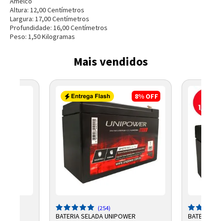
Amelco
Altura:
12,00
Centímetro
s
Largura:
17,00
Centímetro
s
Profundidade:
16,00
Centímetro
s
Peso:
1,50
Kilograma
s
Mais vendidos
8%
OFF
(254)
R
BATERIA SELADA UNIPOWER
BATERIA S