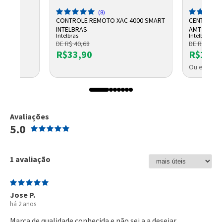
(8)
 10
CONTROLE REMOTO XAC 4000 SMART
CENTRAL D
DL
INTELBRAS
AMT 2018 E
Intelbras
Intelbras
DE R$ 40,68
DE R$ 1.325
R$33,90
R$1.10
OLETO
Ou em até 
Avaliações
5.0
1 avaliação
Jose P.
há 2 anos
Marca de qualidade conhecida e não sei a a desejar.