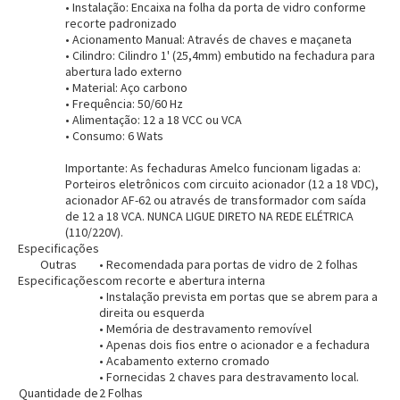
• Instalação: Encaixa na folha da porta de vidro conforme
recorte padronizado
• Acionamento Manual: Através de chaves e maçaneta
• Cilindro: Cilindro 1' (25,4mm) embutido na fechadura para
abertura lado externo
• Material: Aço carbono
• Frequência: 50/60 Hz
• Alimentação: 12 a 18 VCC ou VCA
• Consumo: 6 Wats
Entrega Flash
Retire na Loja
Importante:
As fechaduras Amelco funcionam ligadas a:
Porteiros eletrônicos com circuito acionador (12 a 18 VDC),
Pagamento via Pix
acionador AF-62 ou através de transformador com saída
Cartão de crédito
de 12 a 18 VCA. NUNCA LIGUE DIRETO NA REDE ELÉTRICA
(110/220V).
Especificações
Outras
• Recomendada para portas de vidro de 2 folhas
Especificações
com recorte e abertura interna
• Instalação prevista em portas que se abrem para a
direita ou esquerda
• Memória de destravamento removível
• Apenas dois fios entre o acionador e a fechadura
• Acabamento externo cromado
• Fornecidas 2 chaves para destravamento local.
Quantidade de
2 Folhas