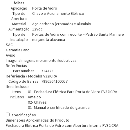
folhas
Aplicação
Porta de Vidro
Tipo de
Chave e Acionamento Elétrico
Entendi
Abertura
Material
Aço carbono (cromado) e alumínio
Entendi
Alimentação
12Vdc
Tipo de
Portas de Vidro com recorte – Padrão Santa Marina e
Entendi
Entendi
Instalação
maçaneta alavanca
SAC
Garantia
1 ano
Aviso
Imagens
Imagens meramente ilustrativas.
Referências
Part number
714723
Referência / Modelo
FV32ICRA
Código de Barras
7896564100057
Itens Inclusos
Itens
01- Fechadura Elétrica Para Porta de Vidro FV32ICRA
Inclusos
Amelco
02- Chaves
01- Manual e certificado de garantia
Especificações
Dimensões Aproximadas do Produto
Fechadura Elétrica Porta de Vidro com Abertura Interna FV32ICRA