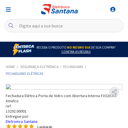
RECEBA O PRODUTO
NO MESMO DIA
DE SUA COMPRA*
CONFIRA AS REGRAS
SEGURANÇA ELETRÔNICA
FECHADURAS
FECHADURAS ELÉTRICAS
Fechadura Elétrica Porta de Vidro com Abertura Interna FV32ICRA
Amelco
ref:
13292.00001
Entregue por:
Eletronica Santana
1 avaliação