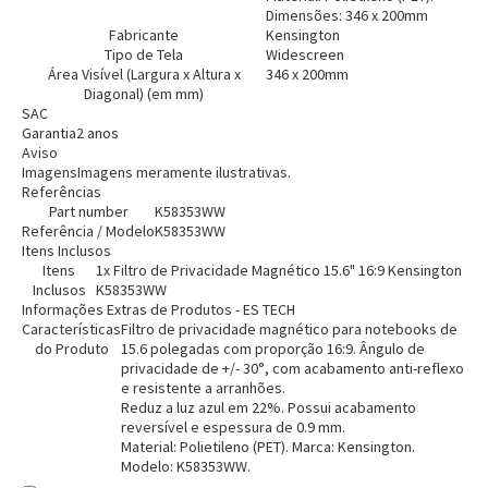
Dimensões: 346 x 200mm
Fabricante
Kensington
Tipo de Tela
Widescreen
Área Visível (Largura x Altura x
346 x 200mm
Diagonal) (em mm)
SAC
Garantia
2 anos
Aviso
Imagens
Imagens meramente ilustrativas.
Referências
Part number
K58353WW
Referência / Modelo
K58353WW
Itens Inclusos
Itens
1x Filtro de Privacidade Magnético 15.6" 16:9 Kensington
Inclusos
K58353WW
Informações Extras de Produtos - ES TECH
Características
Filtro de privacidade magnético para notebooks de
do Produto
15.6 polegadas com proporção 16:9. Ângulo de
privacidade de +/- 30°, com acabamento anti-reflexo
e resistente a arranhões.
Reduz a luz azul em 22%. Possui acabamento
reversível e espessura de 0.9 mm.
Material: Polietileno (PET). Marca: Kensington.
Modelo: K58353WW.