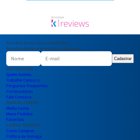
Inscreva-se em nossa newsletter!
Receba ofertas e promoções exclusivas
Cadastrar
INSTITUCIONAL
Quem Somos
Trabalhe Conosco
Perguntas frequentes
Fornecedores
Fale Conosco
ÁREA DO CLIENTE
Minha Conta
Meus Pedidos
Favoritos
AJUDA E SUPORTE
Como Comprar
Política de Entrega