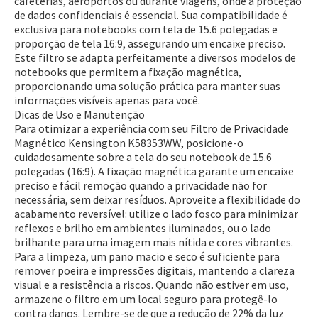
cafeterias, aeroportos ou durante viagens, onde a proteção
de dados confidenciais é essencial. Sua compatibilidade é
exclusiva para notebooks com tela de 15.6 polegadas e
proporção de tela 16:9, assegurando um encaixe preciso.
Este filtro se adapta perfeitamente a diversos modelos de
notebooks que permitem a fixação magnética,
proporcionando uma solução prática para manter suas
informações visíveis apenas para você.
Dicas de Uso e Manutenção
Para otimizar a experiência com seu Filtro de Privacidade
Magnético Kensington K58353WW, posicione-o
cuidadosamente sobre a tela do seu notebook de 15.6
polegadas (16:9). A fixação magnética garante um encaixe
preciso e fácil remoção quando a privacidade não for
Entrega Flash
Retire na Loja
necessária, sem deixar resíduos. Aproveite a flexibilidade do
acabamento reversível: utilize o lado fosco para minimizar
Pagamento via Pix
reflexos e brilho em ambientes iluminados, ou o lado
Cartão de crédito
brilhante para uma imagem mais nítida e cores vibrantes.
Para a limpeza, um pano macio e seco é suficiente para
remover poeira e impressões digitais, mantendo a clareza
visual e a resistência a riscos. Quando não estiver em uso,
armazene o filtro em um local seguro para protegê-lo
contra danos. Lembre-se de que a redução de 22% da luz