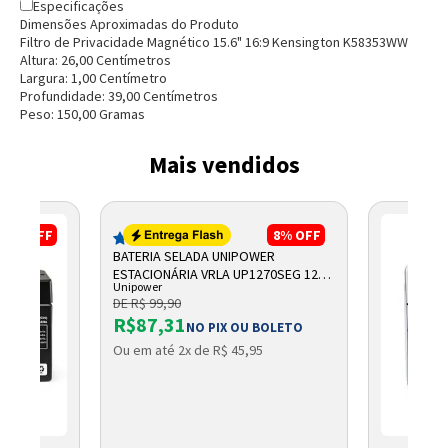
Especificações
Dimensões Aproximadas do Produto
Filtro de Privacidade Magnético 15.6" 16:9 Kensington K58353WW
Altura:
26,00
Centímetro
s
Largura:
1,00
Centímetro
Profundidade:
39,00
Centímetro
s
Peso:
150,00
Grama
s
Mais vendidos
17%
OFF
8%
OFF
(254)
BATERIA SELADA UNIPOWER
ESTACIONÁRIA VRLA UP1270SEG 12V
Unipower
7AH F187
DE R$ 99,90
R$87,31
NO PIX OU BOLETO
Ou em até 2x de R$ 45,95