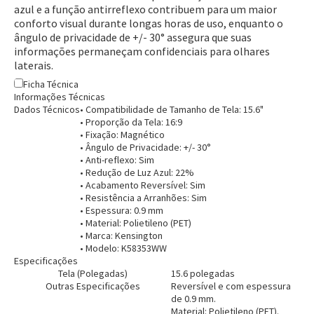
azul e a função antirreflexo contribuem para um maior
conforto visual durante longas horas de uso, enquanto o
ângulo de privacidade de +/- 30° assegura que suas
informações permaneçam confidenciais para olhares
laterais.
Ficha Técnica
Informações Técnicas
Entendi
Dados Técnicos
• Compatibilidade de Tamanho de Tela: 15.6"
Entendi
• Proporção da Tela: 16:9
• Fixação: Magnético
• Ângulo de Privacidade: +/- 30°
Entendi
Entendi
• Anti-reflexo: Sim
• Redução de Luz Azul: 22%
• Acabamento Reversível: Sim
• Resistência a Arranhões: Sim
• Espessura: 0.9 mm
• Material: Polietileno (PET)
• Marca: Kensington
• Modelo: K58353WW
Especificações
Tela (Polegadas)
15.6 polegadas
Outras Especificações
Reversível e com espessura
de 0.9 mm.
Material: Polietileno (PET).