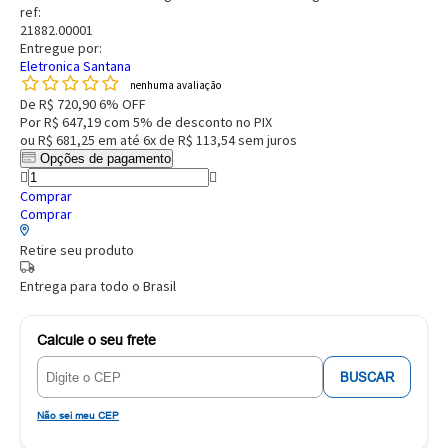
ref:
21882.00001
Entregue por:
Eletronica Santana
nenhuma avaliação
De
R$ 720,90
6% OFF
Por
R$ 647,19
com 5% de desconto no PIX
ou
R$ 681,25
em até
6x de R$ 113,54
sem juros
Opções de pagamento
Comprar
Comprar
Retire seu produto
Entrega para todo o Brasil
Calcule o seu frete
BUSCAR
Não sei meu CEP