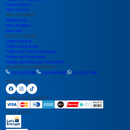
Fornecedores
Fale Conosco
ÁREA DO CLIENTE
Minha Conta
Meus Pedidos
Favoritos
AJUDA E SUPORTE
Como Comprar
Política de Entrega
Política de Troca e Devolução
Política de Privacidade
Código de Defesa do Consumidor
TELEVENDAS E ATENDIMENTO
(11) 2823-7066
(11) 4580-0085
(11) 2823-7066
REDES SOCIAIS
Preencha seus dados para iniciar a
conversa no WhatsApp.
FORMAS DE PAGAMENTO
Nome Completo
CERTIFICADOS
E-mail