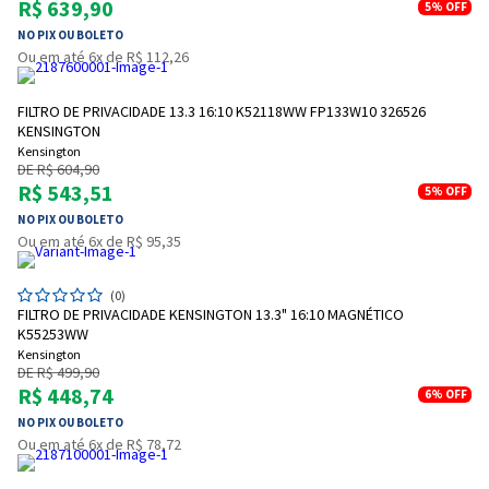
R$ 639,90
5%
OFF
NO PIX OU BOLETO
Ou em até 6x de R$ 112,26
FILTRO DE PRIVACIDADE 13.3 16:10 K52118WW FP133W10 326526
KENSINGTON
Entrega Flash
Retire na Loja
Kensington
DE R$ 604,90
Pagamento via Pix
R$ 543,51
5%
OFF
Cartão de crédito
NO PIX OU BOLETO
Ou em até 6x de R$ 95,35
(0)
FILTRO DE PRIVACIDADE KENSINGTON 13.3" 16:10 MAGNÉTICO
K55253WW
Kensington
DE R$ 499,90
R$ 448,74
6%
OFF
NO PIX OU BOLETO
Ou em até 6x de R$ 78,72