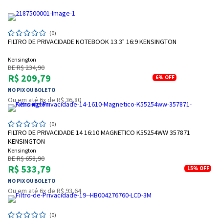
(0)
FILTRO DE PRIVACIDADE NOTEBOOK 13.3" 16:9 KENSINGTON
Kensington
DE R$ 234,90
R$ 209,79
6%
OFF
NO PIX OU BOLETO
Ou em até 6x de R$ 36,80
(0)
FILTRO DE PRIVACIDADE 14 16:10 MAGNETICO K55254WW 357871
KENSINGTON
Kensington
DE R$ 658,90
R$ 533,79
15%
OFF
NO PIX OU BOLETO
Ou em até 6x de R$ 93,64
(0)