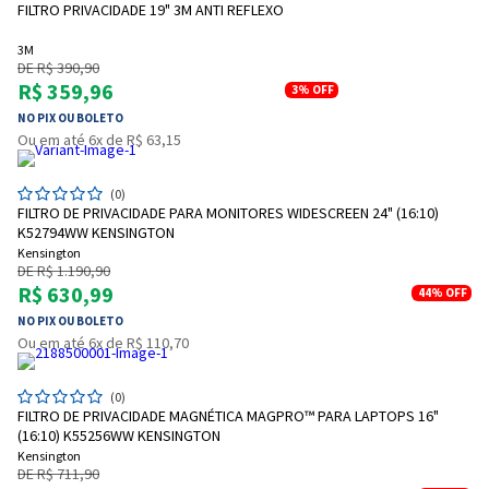
FILTRO PRIVACIDADE 19" 3M ANTI REFLEXO
3M
DE R$ 390,90
R$ 359,96
3%
OFF
NO PIX OU BOLETO
Ou em até 6x de R$ 63,15
(0)
FILTRO DE PRIVACIDADE PARA MONITORES WIDESCREEN 24" (16:10)
K52794WW KENSINGTON
Kensington
DE R$ 1.190,90
R$ 630,99
44%
OFF
NO PIX OU BOLETO
Ou em até 6x de R$ 110,70
(0)
FILTRO DE PRIVACIDADE MAGNÉTICA MAGPRO™ PARA LAPTOPS 16"
(16:10) K55256WW KENSINGTON
Kensington
DE R$ 711,90