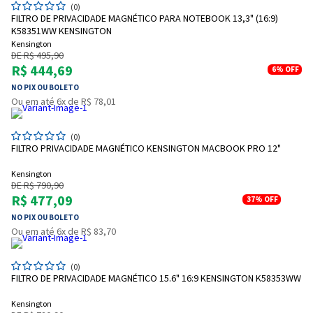
(0)
Entendi
FILTRO DE PRIVACIDADE MAGNÉTICO PARA NOTEBOOK 13,3" (16:9)
Entendi
K58351WW KENSINGTON
Kensington
Entendi
Entendi
DE R$ 495,90
R$ 444,69
6%
OFF
NO PIX OU BOLETO
Ou em até 6x de R$ 78,01
(0)
FILTRO PRIVACIDADE MAGNÉTICO KENSINGTON MACBOOK PRO 12"
Kensington
DE R$ 790,90
R$ 477,09
37%
OFF
NO PIX OU BOLETO
Ou em até 6x de R$ 83,70
(0)
FILTRO DE PRIVACIDADE MAGNÉTICO 15.6" 16:9 KENSINGTON K58353WW
Kensington