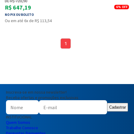
DE R$ 720,90
R$ 647,19
6%
OFF
NO PIX OU BOLETO
Ou em até 6x de R$ 113,54
1
Inscreva-se em nossa newsletter!
Receba ofertas e promoções exclusivas
Cadastrar
INSTITUCIONAL
Quem Somos
Trabalhe Conosco
Perguntas frequentes