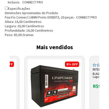
Inclusos
CONNECT PRO
Especificações
Dimensões Aproximadas do Produto
Fixa Fio Connect 16MM Preto 0390073, 20 peças - CONNECT PRO
Altura:
16,00
Centímetro
s
Largura:
20,00
Centímetro
s
Profundidade:
16,00
Centímetro
s
Peso:
65,00
Grama
s
Entendi
Mais vendidos
Entendi
Entendi
Entendi
17%
OFF
8%
OFF
INTERRUPT
B.AUTOMAT
Legrand
611010BC 
R$9,41