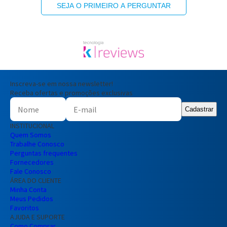
SEJA O PRIMEIRO A PERGUNTAR
Inscreva-se em nossa newsletter!
Receba ofertas e promoções exclusivas
Cadastrar
INSTITUCIONAL
Quem Somos
Trabalhe Conosco
Perguntas frequentes
Fornecedores
Fale Conosco
ÁREA DO CLIENTE
Minha Conta
Meus Pedidos
Favoritos
AJUDA E SUPORTE
Como Comprar