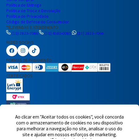
Política de Entrega
Política de Troca e Devolução
Política de Privacidade
Código de Defesa do Consumidor
TELEVENDAS E ATENDIMENTO
(11) 2823-7066
(11) 4580-0085
(11) 2823-7066
REDES SOCIAIS
Preencha seus dados para iniciar a
conversa no WhatsApp.
FORMAS DE PAGAMENTO
Nome Completo
CERTIFICADOS
E-mail
Telefone
Ao clicar em "Aceitar todos os cookies", você concorda
com o armazenamento de cookies no seu dispositivo
7460 avaliações reais
para melhorar a navegação no site, analisar o uso do
© 2025,Eletrônica Santana Ltda. Todos os direitos reservados.
Rua
Iniciar Conversa
site e ajudar em nossos esforços de marketing.
Voluntários da Pátria, 1495 - Santana - CEP 02011-200 - São Paulo -