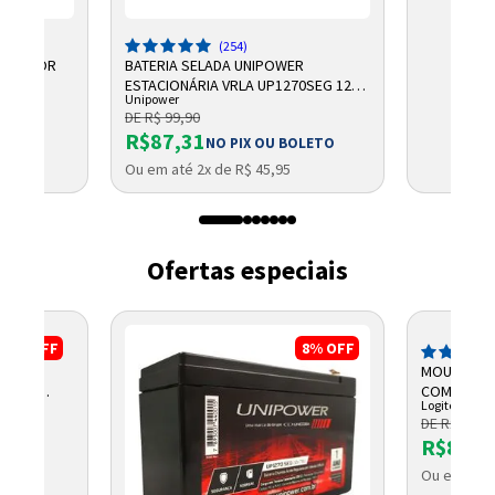
(254)
OBREPOR
BATERIA SELADA UNIPOWER
AS
ESTACIONÁRIA VRLA UP1270SEG 12V
Unipower
7AH F187
DE R$ 99,90
R$87,31
NO PIX OU BOLETO
Ou em até 2x de R$ 45,95
Ofertas especiais
1%
OFF
8%
OFF
ED 40W
MOUSE SEM
00LM -
COMPACTO
Logitech
DE R$ 88,7
R$83,5
OLETO
Ou em até 