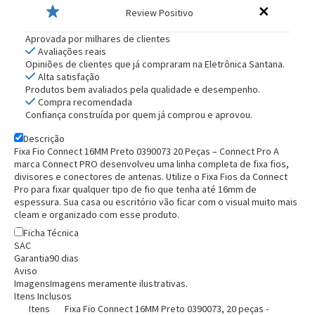
Review Positivo
Aprovada por milhares de clientes
Avaliações reais
Opiniões de clientes que já compraram na Eletrônica Santana.
Alta satisfação
Produtos bem avaliados pela qualidade e desempenho.
Compra recomendada
Confiança construída por quem já comprou e aprovou.
Descrição
Fixa Fio Connect 16MM Preto 0390073 20 Peças – Connect Pro
A
marca Connect PRO desenvolveu uma linha completa de fixa fios,
divisores e conectores de antenas. Utilize o Fixa Fios da Connect
Pro para fixar qualquer tipo de fio que tenha até 16mm de
Entrega Flash
Retire na Loja
espessura. Sua casa ou escritório vão ficar com o visual muito mais
cleam e organizado com esse produto.
Pagamento via Pix
Ficha Técnica
Cartão de crédito
SAC
Garantia
90 dias
Aviso
Imagens
Imagens meramente ilustrativas.
Itens Inclusos
Itens
Fixa Fio Connect 16MM Preto 0390073, 20 peças -