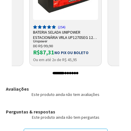
(254)
BATERIA SELADA UNIPOWER
ESTACIONÁRIA VRLA UP1270SEG 12V
Unipower
7AH F187
DE R$ 99,90
R$87,31
NO PIX OU BOLETO
Ou em até 2x de R$ 45,95
Avaliações
Este produto ainda não tem avaliações
Perguntas & respostas
Este produto ainda não tem perguntas