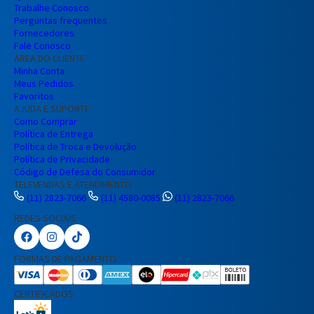
Trabalhe Conosco
Perguntas frequentes
Fornecedores
Fale Conosco
ÁREA DO CLIENTE
Minha Conta
Meus Pedidos
Favoritos
AJUDA E SUPORTE
Como Comprar
Política de Entrega
Política de Troca e Devolução
Política de Privacidade
Código de Defesa do Consumidor
TELEVENDAS E ATENDIMENTO
(11) 2823-7066
(11) 4580-0085
(11) 2823-7066
REDES SOCIAIS
Preencha seus dados para iniciar a
conversa no WhatsApp.
FORMAS DE PAGAMENTO
Nome Completo
CERTIFICADOS