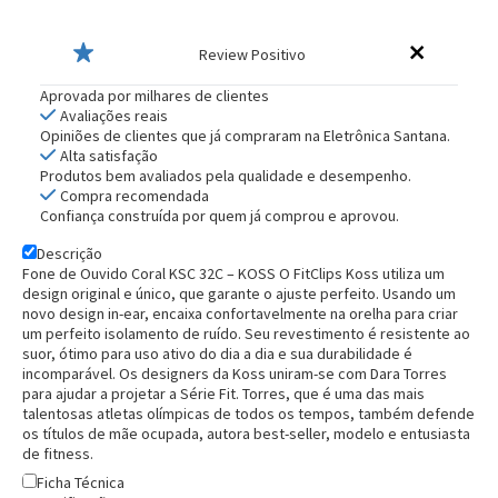
Review Positivo
Aprovada por milhares de clientes
Avaliações reais
Opiniões de clientes que já compraram na Eletrônica Santana.
Alta satisfação
Produtos bem avaliados pela qualidade e desempenho.
Compra recomendada
Confiança construída por quem já comprou e aprovou.
Descrição
Fone de Ouvido Coral KSC 32C – KOSS
O FitClips Koss utiliza um
design original e único, que garante o ajuste perfeito. Usando um
novo design in-ear, encaixa confortavelmente na orelha para criar
um perfeito isolamento de ruído. Seu revestimento é resistente ao
suor, ótimo para uso ativo do dia a dia e sua durabilidade é
incomparável. Os designers da Koss uniram-se com Dara Torres
para ajudar a projetar a Série Fit. Torres, que é uma das mais
talentosas atletas olímpicas de todos os tempos, também defende
Entrega Flash
Retire na Loja
os títulos de mãe ocupada, autora best-seller, modelo e entusiasta
de fitness.
Pagamento via Pix
Cartão de crédito
Ficha Técnica