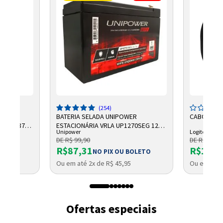
(254)
R
BATERIA SELADA UNIPOWER
CABO LOGI
 AH F187
ESTACIONÁRIA VRLA UP1270SEG 12V
Unipower
Logitech
7AH F187
DE R$ 99,90
DE R$ 2.750
R$87,31
R$1.96
OLETO
NO PIX OU BOLETO
Ou em até 2x de R$ 45,95
Ou em até 
Ofertas especiais