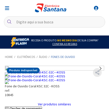
RECEBA O PRODUTO
NO MESMO DIA
DE SUA COMPRA*
CONFIRA AS REGRAS
ELETRÔNICOS
ÁUDIO
FONES DE OUVIDO
Produto indisponível
Fone de Ouvido Coral KSC 32C - KOSS
ref:
10845
Ver produtos similares
Opções de pagamento