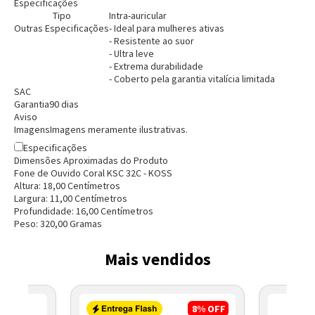
Especificações
Tipo
Intra-auricular
Outras Especificações
- Ideal para mulheres ativas
- Resistente ao suor
- Ultra leve
- Extrema durabilidade
- Coberto pela garantia vitalícia limitada
SAC
Garantia
90 dias
Aviso
Imagens
Imagens meramente ilustrativas.
Especificações
Dimensões Aproximadas do Produto
Fone de Ouvido Coral KSC 32C - KOSS
Entendi
Altura:
18,00
Centímetro
s
Entendi
Largura:
11,00
Centímetro
s
Profundidade:
16,00
Centímetro
s
Entendi
Entendi
Peso:
320,00
Grama
s
Mais vendidos
8%
OFF