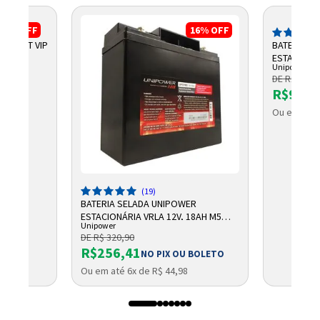
17%
OFF
16%
OFF
BULLET VIP
BATERIA S
ESTACIONÁR
Unipower
UP1272
DE R$ 109,
R$93,9
8
Ou em até 
(19)
BATERIA SELADA UNIPOWER
ESTACIONÁRIA VRLA 12V, 18AH M5
Unipower
UP12180
DE R$ 320,90
R$256,41
NO PIX OU BOLETO
Ou em até 6x de R$ 44,98