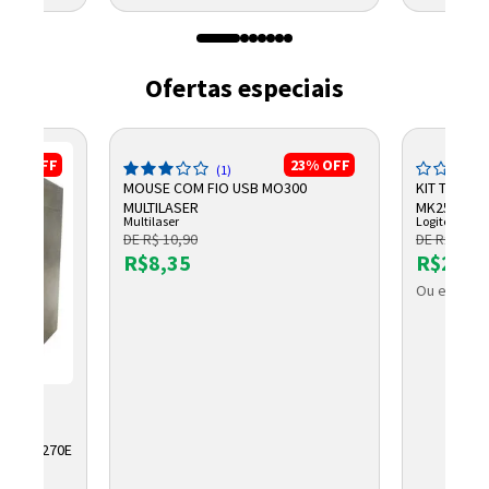
Ofertas especiais
10%
OFF
23%
OFF
(1)
MOUSE COM FIO USB MO300
KIT TECLA
MULTILASER
MK250 ABN
Multilaser
Logitech
DE R$ 10,90
DE R$ 235,
R$8,35
R$203,
Ou em até 
R
AH UP1270E