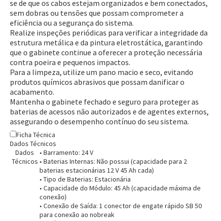
se de que os cabos estejam organizados e bem conectados,
Pagamento via Pix
sem dobras ou tensões que possam comprometer a
Cartão de crédito
eficiência ou a segurança do sistema.
Realize inspeções periódicas para verificar a integridade da
estrutura metálica e da pintura eletrostática, garantindo
que o gabinete continue a oferecer a proteção necessária
contra poeira e pequenos impactos.
Para a limpeza, utilize um pano macio e seco, evitando
produtos químicos abrasivos que possam danificar o
acabamento.
Mantenha o gabinete fechado e seguro para proteger as
baterias de acessos não autorizados e de agentes externos,
assegurando o desempenho contínuo do seu sistema.
Ficha Técnica
Dados Técnicos
Dados
• Barramento: 24 V
Entendi
Técnicos
• Baterias Internas: Não possui (capacidade para 2
Entendi
baterias estacionárias 12 V 45 Ah cada)
• Tipo de Baterias: Estacionária
Entendi
Entendi
• Capacidade do Módulo: 45 Ah (capacidade máxima de
conexão)
• Conexão de Saída: 1 conector de engate rápido SB 50
para conexão ao nobreak