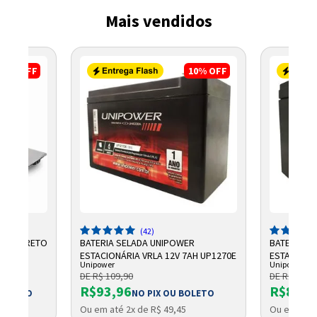
Mais vendidos
3%
OFF
10%
OFF
(42)
3" W9 PRETO
BATERIA SELADA UNIPOWER
BATERIA S
ESTACIONÁRIA VRLA 12V 7AH UP1270E
ESTACIONÁ
Unipower
Unipower
7AH F187
DE R$ 109,90
DE R$ 99,9
R$93,96
R$87,3
 BOLETO
NO PIX OU BOLETO
Ou em até 2x de R$ 49,45
Ou em até 