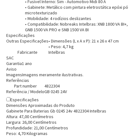
• Fusível Interno: Sim - Automotivo Midi 80 A
• Gabinete: Metálico com pintura eletrostática epóxi pó
microtexturizado
• Mobilidade: 4 rodízios deslizantes
• Compatibilidade: Nobreaks Intelbras: XNB 1800 VA BI+,
GNB 1500 VA PRO e SNB 1500 VA BI
Especificações
Outras Especificações
• Dimensões (L x A x P): 21 x 26 x 47 cm
• Peso: 4,7 kg
Fabricante
Intelbras
SAC
Garantia
1 ano
Aviso
Imagens
Imagens meramente ilustrativas.
Referências
Part number
4822304
Referência / Modelo
GB 0245 24V
Especificações
Dimensões Aproximadas do Produto
Gabinete Para Baterias Gb 0245 24v 4822304 Intelbras
Altura:
47,00
Centímetro
s
Largura:
26,00
Centímetro
s
Profundidade:
21,00
Centímetro
s
Peso:
4,70
Kilograma
s