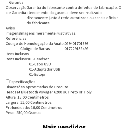
Garantia
Observação
Garantia do fabricante contra defeitos de fabricação. O
de Garantia
atendimento da garantia deve ser realizado
diretamente junto à rede autorizada ou canais oficiais
do fabricante.
Aviso
Imagens
Imagens meramente ilustrativas.
Referências
Código de Homologação da Anatel
059401701893
Código de Barras
017229158498
Itens Inclusos
Itens Inclusos
01-Headset
01-Cabo USB
01-Adaptador USB
01-Estojo
Especificações
Dimensões Aproximadas do Produto
Headset Bluetooth Voyager 6200 UC Preto HP Poly
Altura:
15,00
Centímetro
s
Largura:
11,00
Centímetro
s
Profundidade:
16,00
Centímetro
s
Peso:
250,00
Grama
s
Mais vendidos