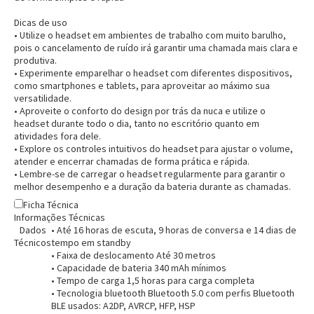
Dicas de uso
• Utilize o headset em ambientes de trabalho com muito barulho,
pois o cancelamento de ruído irá garantir uma chamada mais clara e
produtiva.
• Experimente emparelhar o headset com diferentes dispositivos,
como smartphones e tablets, para aproveitar ao máximo sua
versatilidade.
• Aproveite o conforto do design por trás da nuca e utilize o
headset durante todo o dia, tanto no escritório quanto em
atividades fora dele.
• Explore os controles intuitivos do headset para ajustar o volume,
atender e encerrar chamadas de forma prática e rápida.
• Lembre-se de carregar o headset regularmente para garantir o
melhor desempenho e a duração da bateria durante as chamadas.
Ficha Técnica
Informações Técnicas
Dados
• Até 16 horas de escuta, 9 horas de conversa e 14 dias de
Técnicos
tempo em standby
• Faixa de deslocamento Até 30 metros
• Capacidade de bateria 340 mAh mínimos
• Tempo de carga 1,5 horas para carga completa
Entrega Flash
Retire na Loja
• Tecnologia bluetooth Bluetooth 5.0 com perfis Bluetooth
BLE usados: A2DP, AVRCP, HFP, HSP