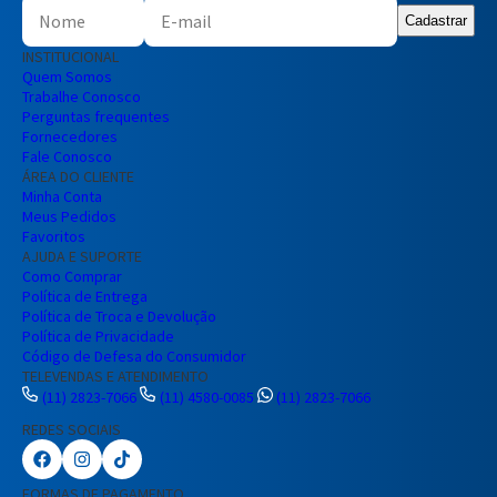
Cadastrar
INSTITUCIONAL
Quem Somos
Trabalhe Conosco
Perguntas frequentes
Fornecedores
Fale Conosco
ÁREA DO CLIENTE
Minha Conta
Meus Pedidos
Favoritos
AJUDA E SUPORTE
Como Comprar
Política de Entrega
Política de Troca e Devolução
Política de Privacidade
Código de Defesa do Consumidor
TELEVENDAS E ATENDIMENTO
(11) 2823-7066
(11) 4580-0085
(11) 2823-7066
REDES SOCIAIS
Preencha seus dados para iniciar a
conversa no WhatsApp.
FORMAS DE PAGAMENTO