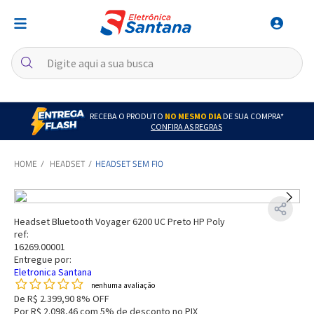
RECEBA O PRODUTO
NO MESMO DIA
DE SUA COMPRA*
CONFIRA AS REGRAS
HEADSET
HEADSET SEM FIO
Headset Bluetooth Voyager 6200 UC Preto HP Poly
ref:
16269.00001
Entregue por:
Eletronica Santana
nenhuma avaliação
De
R$ 2.399,90
8% OFF
Por
R$ 2.098,46
com 5% de desconto no PIX