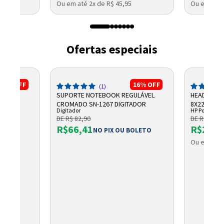
Ou em até 2x de R$ 45,95
Ou em até 
Ofertas especiais
23%
OFF
16%
OFF
(1)
00
SUPORTE NOTEBOOK REGULÁVEL
HEADSET B
CROMADO SN-1267 DIGITADOR
8X228A6 P
Digitador
HP Poly
DE R$ 82,90
DE R$ 456,
R$66,41
R$265,
NO PIX OU BOLETO
Ou em até 