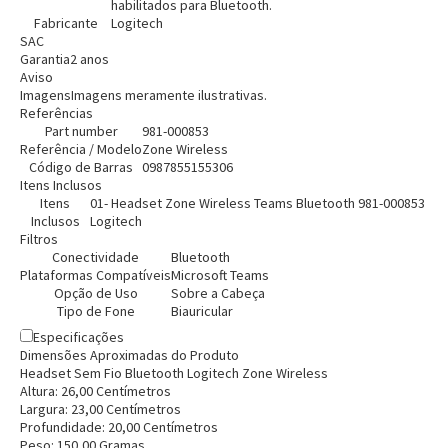
habilitados para Bluetooth.
Fabricante
Logitech
SAC
Garantia
2 anos
Aviso
Entendi
Imagens
Imagens meramente ilustrativas.
Referências
Entendi
Part number
981-000853
Referência / Modelo
Zone Wireless
Entendi
Entendi
Código de Barras
0987855155306
Itens Inclusos
Itens
01- Headset Zone Wireless Teams Bluetooth 981-000853
Inclusos
Logitech
Filtros
Conectividade
Bluetooth
Plataformas Compatíveis
Microsoft Teams
Opção de Uso
Sobre a Cabeça
Tipo de Fone
Biauricular
Especificações
Dimensões Aproximadas do Produto
Headset Sem Fio Bluetooth Logitech Zone Wireless
Altura:
26,00
Centímetro
s
Largura:
23,00
Centímetro
s
Profundidade:
20,00
Centímetro
s
Peso:
150,00
Grama
s