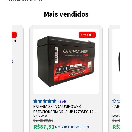
Mais vendidos
3%
OFF
8%
OFF
O WATSON
 BOLETO
5
(254)
BATERIA SELADA UNIPOWER
CABO LOGI
ESTACIONÁRIA VRLA UP1270SEG 12V
Unipower
Logitech
7AH F187
DE R$ 99,90
DE R$ 2.750
R$87,31
R$1.96
NO PIX OU BOLETO