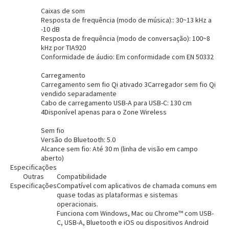
Caixas de som
Resposta de frequência (modo de música):: 30~13 kHz a
-10 dB
Resposta de frequência (modo de conversação): 100~8
kHz por TIA920
Conformidade de áudio: Em conformidade com EN 50332
Carregamento
Carregamento sem fio Qi ativado 3Carregador sem fio Qi
vendido separadamente
Cabo de carregamento USB-A para USB-C: 130 cm
Entrega Flash
Retire na Loja
4Disponível apenas para o Zone Wireless
Pagamento via Pix
Sem fio
Cartão de crédito
Versão do Bluetooth: 5.0
Alcance sem fio: Até 30 m (linha de visão em campo
aberto)
Especificações
Outras
Compatibilidade
Especificações
Compatível com aplicativos de chamada comuns em
quase todas as plataformas e sistemas
operacionais.
Funciona com Windows, Mac ou Chrome™ com USB-
C, USB-A, Bluetooth e iOS ou dispositivos Android