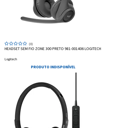
Entrega Flash
Retire na Loja
Pagamento via Pix
Cartão de crédito
(0)
HEADSET SEM FIO ZONE 300 PRETO 981-001406 LOGITECH
Logitech
PRODUTO INDISPONÍVEL
Entendi
Entendi