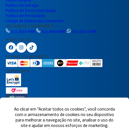
Política de Entrega
Política de Troca e Devolução
Política de Privacidade
Código de Defesa do Consumidor
TELEVENDAS E ATENDIMENTO
(11) 2823-7066
(11) 4580-0085
(11) 2823-7066
REDES SOCIAIS
Preencha seus dados para iniciar a
conversa no WhatsApp.
FORMAS DE PAGAMENTO
Nome Completo
CERTIFICADOS
E-mail
Telefone
Ao clicar em "Aceitar todos os cookies", você concorda
7460 avaliações reais
com o armazenamento de cookies no seu dispositivo
para melhorar a navegação no site, analisar o uso do
© 2025,Eletrônica Santana Ltda. Todos os direitos reservados.
Rua
Iniciar Conversa
site e ajudar em nossos esforços de marketing.
Voluntários da Pátria, 1495 - Santana - CEP 02011-200 - São Paulo -