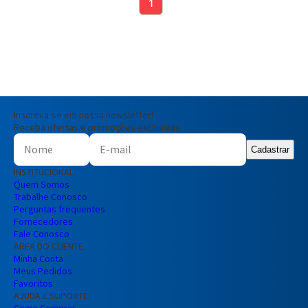
1
Inscreva-se em nossa newsletter!
Receba ofertas e promoções exclusivas
Cadastrar
INSTITUCIONAL
Quem Somos
Trabalhe Conosco
Perguntas frequentes
Fornecedores
Fale Conosco
ÁREA DO CLIENTE
Minha Conta
Meus Pedidos
Favoritos
AJUDA E SUPORTE
Como Comprar