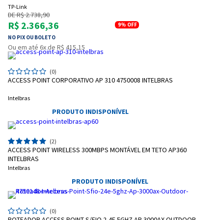
TP-Link
DE R$ 2.738,90
R$ 2.366,36
9%
OFF
NO PIX OU BOLETO
Ou em até 6x de R$ 415,15
(0)
ACCESS POINT CORPORATIVO AP 310 4750008 INTELBRAS
Intelbras
PRODUTO INDISPONÍVEL
(2)
ACCESS POINT WIRELESS 300MBPS MONTÁVEL EM TETO AP360
INTELBRAS
Intelbras
PRODUTO INDISPONÍVEL
(0)
ROTEADOR ACCESS POINT S/FIO 2,4E 5GHZ AP 3000AX OUTDOOR