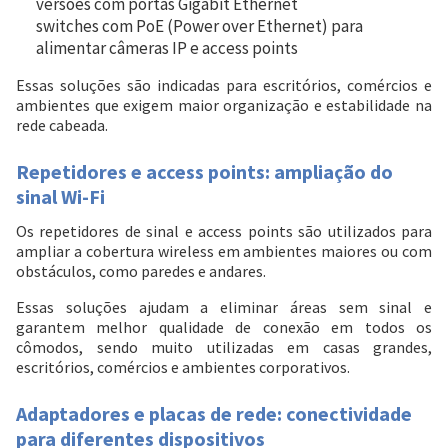
versões com portas Gigabit Ethernet
switches com PoE (Power over Ethernet) para
Pagamento via Pix
alimentar câmeras IP e access points
Cartão de crédito
Essas soluções são indicadas para escritórios, comércios e
ambientes que exigem maior organização e estabilidade na
rede cabeada.
Repetidores e access points: ampliação do
sinal Wi-Fi
Os repetidores de sinal e access points são utilizados para
ampliar a cobertura wireless em ambientes maiores ou com
obstáculos, como paredes e andares.
Essas soluções ajudam a eliminar áreas sem sinal e
Entendi
garantem melhor qualidade de conexão em todos os
Entendi
cômodos, sendo muito utilizadas em casas grandes,
escritórios, comércios e ambientes corporativos.
Entendi
Entendi
Adaptadores e placas de rede: conectividade
para diferentes dispositivos