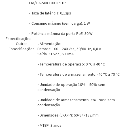
Entendi
Entendi
EIA/TIA-568 100 O STP
• Taxa de latência: 0,12µs
• Consumo máximo (sem carga): 1 W
• Potência máxima da porta PoE: 30 W
Especificações
Outras
• Alimentação:
Especificações
Entrada: 100 – 240 Vac, 50/60 Hz, 0,8 A
Saída: 51 Vdc, 600 mA
• Temperatura de operação: 0 °C a 40 °C
• Temperatura de armazenamento: -40 °C a 70 °C
• Umidade de operação 10%: - 90% sem
condensação
• Umidade de armazenamento: 5% - 90% sem
condensação
• Dimensões (L×A×P): 60×34×132 mm
• MTBF: 3 anos