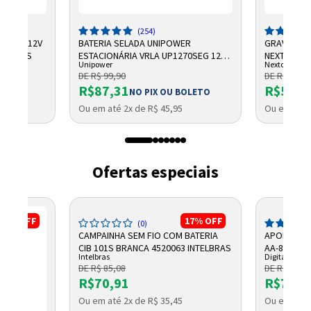
(254)
CHUMBO 12V
BATERIA SELADA UNIPOWER
GRAVADOR 
NTELBRAS
ESTACIONÁRIA VRLA UP1270SEG 12V
NEXTTECH
Unipower
Nextcall
7AH F187
DE R$ 99,90
DE R$ 684,
R$87,31
R$569,
NO PIX OU BOLETO
Ou em até 2x de R$ 45,95
Ou em até 
Ofertas especiais
17%
OFF
17%
OFF
(0)
CAMPAINHA SEM FIO COM BATERIA
APOIO ANT
CIB 101S BRANCA 4520063 INTELBRAS
AA-805 DIG
Intelbras
Digitador
DE R$ 85,08
DE R$ 101,
R$70,91
R$79,0
Ou em até 2x de R$ 35,45
Ou em até 