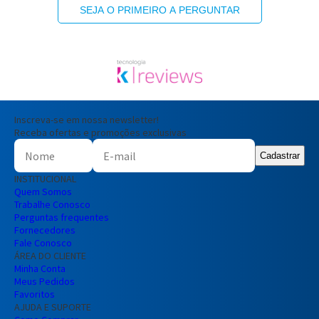
SEJA O PRIMEIRO A PERGUNTAR
Inscreva-se em nossa newsletter!
Receba ofertas e promoções exclusivas
Cadastrar
INSTITUCIONAL
Quem Somos
Trabalhe Conosco
Perguntas frequentes
Fornecedores
Fale Conosco
ÁREA DO CLIENTE
Minha Conta
Meus Pedidos
Favoritos
AJUDA E SUPORTE