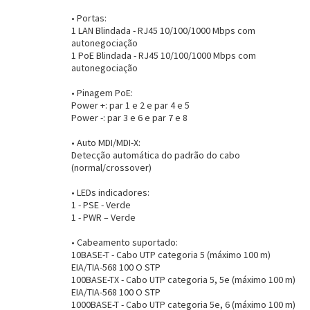
• Portas:
1 LAN Blindada - RJ45 10/100/1000 Mbps com
Entrega Flash
Retire na Loja
autonegociação
1 PoE Blindada - RJ45 10/100/1000 Mbps com
autonegociação
Pagamento via Pix
Cartão de crédito
• Pinagem PoE:
Power +: par 1 e 2 e par 4 e 5
Power -: par 3 e 6 e par 7 e 8
• Auto MDI/MDI-X:
Detecção automática do padrão do cabo
(normal/crossover)
• LEDs indicadores:
1 - PSE - Verde
1 - PWR – Verde
• Cabeamento suportado:
10BASE-T - Cabo UTP categoria 5 (máximo 100 m)
EIA/TIA-568 100 O STP
Entendi
100BASE-TX - Cabo UTP categoria 5, 5e (máximo 100 m)
Entendi
EIA/TIA-568 100 O STP
1000BASE-T - Cabo UTP categoria 5e, 6 (máximo 100 m)