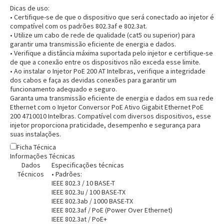
Dicas de uso:
• Certifique-se de que o dispositivo que será conectado ao injetor é
compatível com os padrões 802.3af e 802.3at.
• Utilize um cabo de rede de qualidade (cat5 ou superior) para
garantir uma transmissão eficiente de energia e dados.
• Verifique a distância máxima suportada pelo injetor e certifique-se
de que a conexão entre os dispositivos não exceda esse limite.
• Ao instalar o Injetor PoE 200 AT Intelbras, verifique a integridade
dos cabos e faça as devidas conexões para garantir um
funcionamento adequado e seguro.
Garanta uma transmissão eficiente de energia e dados em sua rede
Ethernet com o Injetor Conversor PoE Ativo Gigabit Ethernet PoE
200 4710010 Intelbras. Compatível com diversos dispositivos, esse
injetor proporciona praticidade, desempenho e segurança para
suas instalações.
Ficha Técnica
Informações Técnicas
Dados
Especificações técnicas
Técnicos
• Padrões:
IEEE 802.3 / 10 BASE-T
IEEE 802.3u / 100 BASE-TX
IEEE 802.3ab / 1000 BASE-TX
IEEE 802.3af / PoE (Power Over Ethernet)
IEEE 802.3at / PoE+