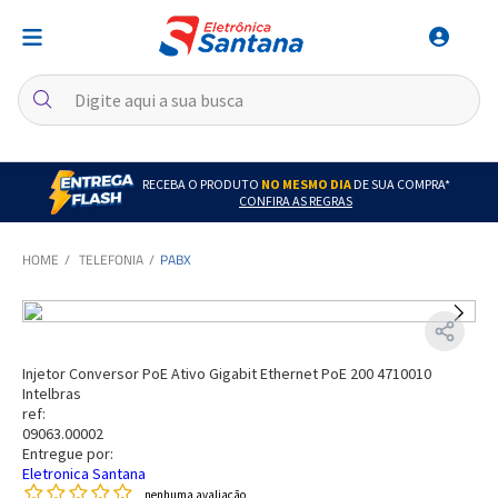
RECEBA O PRODUTO
NO MESMO DIA
DE SUA COMPRA*
CONFIRA AS REGRAS
TELEFONIA
PABX
Injetor Conversor PoE Ativo Gigabit Ethernet PoE 200 4710010
Intelbras
ref:
09063.00002
Entregue por:
Eletronica Santana
nenhuma avaliação