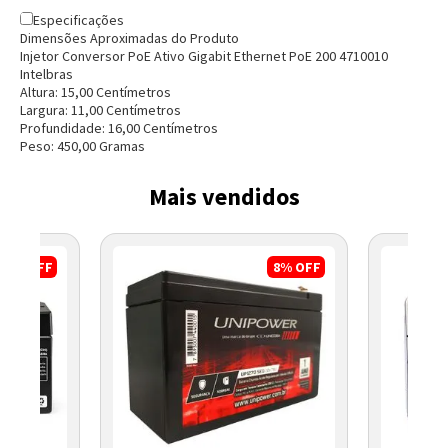
Especificações
Dimensões Aproximadas do Produto
Injetor Conversor PoE Ativo Gigabit Ethernet PoE 200 4710010
Intelbras
Altura:
15,00
Centímetro
s
Largura:
11,00
Centímetro
s
Profundidade:
16,00
Centímetro
s
Peso:
450,00
Grama
s
Mais vendidos
17%
OFF
8%
OFF