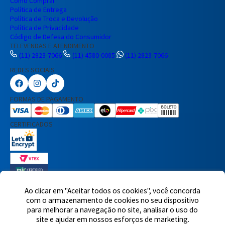
Como Comprar
Política de Entrega
Política de Troca e Devolução
Política de Privacidade
Código de Defesa do Consumidor
TELEVENDAS E ATENDIMENTO
(11) 2823-7066
(11) 4580-0085
(11) 2823-7066
REDES SOCIAIS
Preencha seus dados para iniciar a
conversa no WhatsApp.
FORMAS DE PAGAMENTO
Nome Completo
CERTIFICADOS
E-mail
Telefone
Ao clicar em "Aceitar todos os cookies", você concorda
com o armazenamento de cookies no seu dispositivo
7460 avaliações reais
para melhorar a navegação no site, analisar o uso do
© 2025,Eletrônica Santana Ltda. Todos os direitos reservados.
Rua
Iniciar Conversa
site e ajudar em nossos esforços de marketing.
Voluntários da Pátria, 1495 - Santana - CEP 02011-200 - São Paulo -