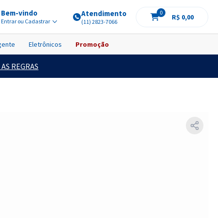
Bem-vindo
Atendimento
0
R$ 0,00
Entrar ou Cadastrar
(11) 2823-7066
igente
Eletrônicos
Promoção
 AS REGRAS