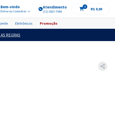
Bem-vindo
Atendimento
0
R$ 0,00
Entrar ou Cadastrar
(11) 2823-7066
igente
Eletrônicos
Promoção
 AS REGRAS