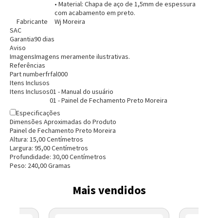
• Material: Chapa de aço de 1,5mm de espessura
com acabamento em preto.
Fabricante
Wj Moreira
SAC
Garantia
90 dias
Aviso
Imagens
Imagens meramente ilustrativas.
Referências
Part number
frfal000
Entrega Flash
Retire na Loja
Itens Inclusos
Itens Inclusos
01 - Manual do usuário
Pagamento via Pix
01 - Painel de Fechamento Preto Moreira
Cartão de crédito
Especificações
Dimensões Aproximadas do Produto
Painel de Fechamento Preto Moreira
Altura:
15,00
Centímetro
s
Largura:
95,00
Centímetro
s
Profundidade:
30,00
Centímetro
s
Peso:
240,00
Grama
s
Mais vendidos