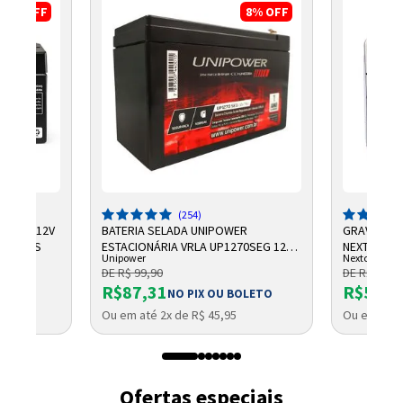
17%
OFF
8%
OFF
Entendi
Entendi
Entendi
Entendi
(254)
CHUMBO 12V
BATERIA SELADA UNIPOWER
GRAVADOR 
NTELBRAS
ESTACIONÁRIA VRLA UP1270SEG 12V
NEXTTECH
Unipower
Nextcall
7AH F187
DE R$ 99,90
DE R$ 684,
R$87,31
R$569,
NO PIX OU BOLETO
Ou em até 2x de R$ 45,95
Ou em até 
Ofertas especiais