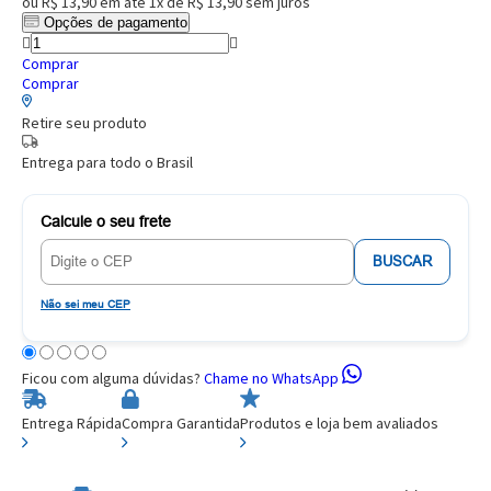
ou
R$ 13,90
em até
1x de R$ 13,90
sem juros
Opções de pagamento
Comprar
Comprar
Retire seu produto
Entrega para todo o Brasil
Calcule o seu frete
BUSCAR
Não sei meu CEP
Ficou com alguma dúvidas?
Chame no WhatsApp
Entrega Rápida
Compra Garantida
Produtos e loja bem avaliados