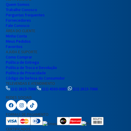
Quem Somos
Trabalhe Conosco
Perguntas frequentes
Fornecedores
Fale Conosco
ÁREA DO CLIENTE
Minha Conta
Meus Pedidos
Favoritos
AJUDA E SUPORTE
Como Comprar
Política de Entrega
Política de Troca e Devolução
Política de Privacidade
Código de Defesa do Consumidor
TELEVENDAS E ATENDIMENTO
(11) 2823-7066
(11) 4580-0085
(11) 2823-7066
REDES SOCIAIS
Preencha seus dados para iniciar a
conversa no WhatsApp.
FORMAS DE PAGAMENTO
Nome Completo
CERTIFICADOS