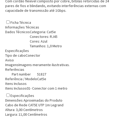
Com cordão flexível composto por cobre, bitolas retorcidas de 24
pares de fios e blindando, evitando interferências externas com
capacidade de transmissão até 1Gbps.
Ficha Técnica
Informações Técnicas
Dados Técnicos
Categoria: Cat5e
Conectores: RJ45
Cores: Azul
Tamanhos: 1,0 Metro
Especificações
Tipo de cabo
Conector
Aviso
Imagens
Imagens meramente ilustrativas.
Referências
Part number
51827
Referência / Modelo
Cat5e
Itens Inclusos
Itens Inclusos
01- Conector com 1 metro
Entrega Flash
Retire na Loja
Especificações
Dimensões Aproximadas do Produto
Pagamento via Pix
Cabo de Rede CAT5E UTP 1m Legrand
Cartão de crédito
Altura:
3,00
Centímetro
s
Largura:
11,00
Centímetro
s