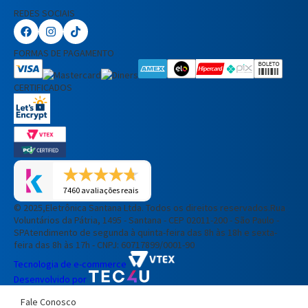
REDES SOCIAIS
FORMAS DE PAGAMENTO
CERTIFICADOS
7460 avaliações reais
© 2025,Eletrônica Santana Ltda. Todos os direitos reservados.
Rua
Voluntários da Pátria, 1495 - Santana - CEP 02011-200 - São Paulo -
SP
Atendimento de segunda à quinta-feira das 8h às 18h e sexta-
feira das 8h às 17h - CNPJ: 60717899/0001-90
Tecnologia de e-commerce
Desenvolvido por
Fale Conosco