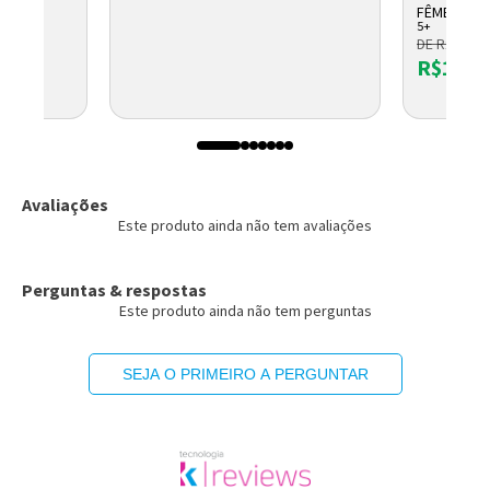
FÊMEA
5+
DE R$ 19,9
R$15,1
OLETO
Avaliações
Este produto ainda não tem avaliações
Perguntas & respostas
Este produto ainda não tem perguntas
SEJA O PRIMEIRO A PERGUNTAR