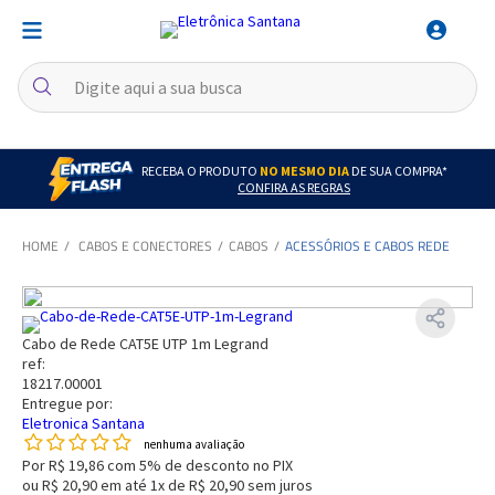
RECEBA O PRODUTO
NO MESMO DIA
DE SUA COMPRA*
CONFIRA AS REGRAS
CABOS E CONECTORES
CABOS
ACESSÓRIOS E CABOS REDE
Cabo de Rede CAT5E UTP 1m Legrand
ref:
18217.00001
Entregue por:
Eletronica Santana
nenhuma avaliação
Por
R$ 19,86
com 5% de desconto no PIX
ou
R$ 20,90
em até
1x de R$ 20,90
sem juros