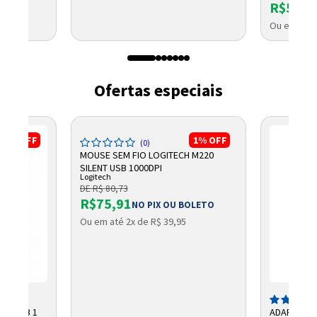
R$569,
Ou em até 
Ofertas especiais
13%
OFF
1%
OFF
(0)
MOUSE SEM FIO LOGITECH M220
SILENT USB 1000DPI
Logitech
DE R$ 80,73
R$75,91
NO PIX OU BOLETO
Ou em até 2x de R$ 39,95
V 115DB 1
ADAPTADOR