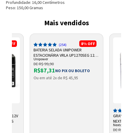
Profundidade:
16,00
Centímetro
s
Peso:
150,00
Grama
s
Mais vendidos
17%
OFF
8%
OFF
(254)
BATERIA SELADA UNIPOWER
ESTACIONÁRIA VRLA UP1270SEG 12V
Unipower
7AH F187
DE R$ 99,90
Entendi
R$87,31
NO PIX OU BOLETO
Entendi
Ou em até 2x de R$ 45,95
Entendi
Entendi
CHUMBO 12V
GRAVADOR 
NTELBRAS
NEXTTECH
Nextcall
DE R$ 684,