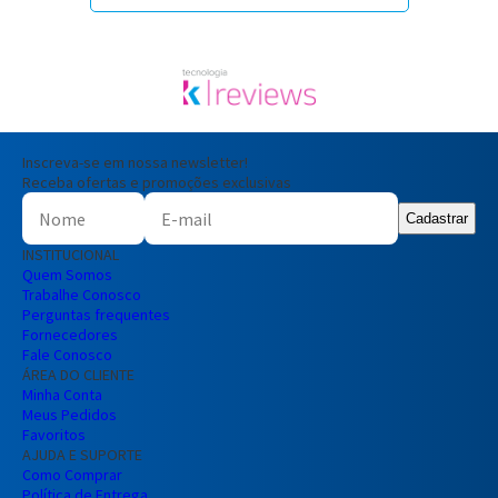
Inscreva-se em nossa newsletter!
Receba ofertas e promoções exclusivas
Cadastrar
INSTITUCIONAL
Quem Somos
Trabalhe Conosco
Perguntas frequentes
Fornecedores
Fale Conosco
ÁREA DO CLIENTE
Minha Conta
Meus Pedidos
Favoritos
AJUDA E SUPORTE
Como Comprar
Política de Entrega