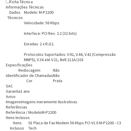
Ficha Técnica
Informações Técnicas
Dados
Modelo: M-P2200
Técnicos
Velocidade: 56 Kbps
Interface: PCI Rev. 2.2 (32 bits)
Enradas: 2 x RJ11
Protocolos Suportados: V.92, V.44, V.42 (Compressão
MNP5), V.34 até V.21, Bell 212A/103
Especificações
Rediscagem
Não
Identificador de Chamadas
Não
Cor
Prata
SAC
Garantia
1 ano
Aviso
Imagens
Imagens meramente ilustrativas.
Referências
Referência / Modelo
M-P2200
Itens Inclusos
Itens
01 Placa de Fax Modem 56 Kbps PCI V1.0 M-P2200 - C3
Inclusos
Tech