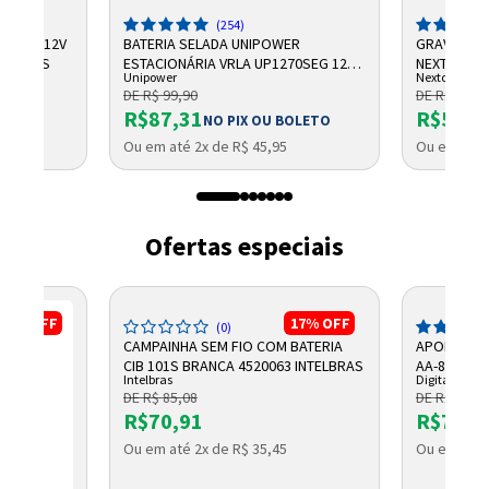
(254)
CHUMBO 12V
BATERIA SELADA UNIPOWER
GRAVADOR 
NTELBRAS
ESTACIONÁRIA VRLA UP1270SEG 12V
NEXTTECH
Unipower
Nextcall
7AH F187
DE R$ 99,90
DE R$ 684,
R$87,31
R$569,
NO PIX OU BOLETO
Ou em até 2x de R$ 45,95
Ou em até 
Ofertas especiais
17%
OFF
17%
OFF
(0)
CAMPAINHA SEM FIO COM BATERIA
APOIO ANT
CIB 101S BRANCA 4520063 INTELBRAS
AA-805 DIG
Intelbras
Digitador
DE R$ 85,08
DE R$ 101,
R$70,91
R$79,0
Ou em até 2x de R$ 35,45
Ou em até 