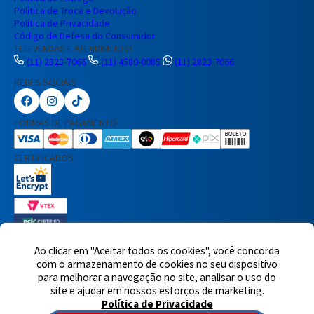
Política de Troca e Devolução
Política de Privacidade
Código de Defesa do Consumidor
TELEVENDAS E ATENDIMENTO
(11) 2823-7066
(11) 4580-0085
(11) 2823-7066
REDES SOCIAIS
Preencha seus dados para iniciar a
conversa no WhatsApp.
FORMAS DE PAGAMENTO
Nome Completo
CERTIFICADOS
E-mail
Telefone
Ao clicar em "Aceitar todos os cookies", você concorda
com o armazenamento de cookies no seu dispositivo
7460 avaliações reais
para melhorar a navegação no site, analisar o uso do
© 2025,Eletrônica Santana Ltda. Todos os direitos reservados.
Rua
Iniciar Conversa
site e ajudar em nossos esforços de marketing.
Voluntários da Pátria, 1495 - Santana - CEP 02011-200 - São Paulo -
Política de Privacidade
SP
Atendimento de segunda à quinta-feira das 8h às 18h e sexta-