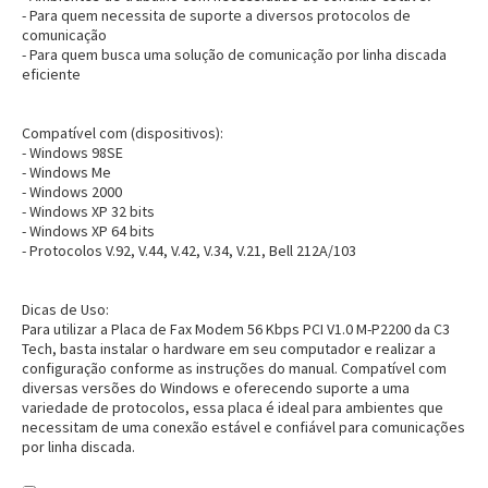
- Para quem necessita de suporte a diversos protocolos de
comunicação
- Para quem busca uma solução de comunicação por linha discada
Entrega Flash
Retire na Loja
eficiente
Pagamento via Pix
Cartão de crédito
Compatível com (dispositivos):
- Windows 98SE
- Windows Me
- Windows 2000
- Windows XP 32 bits
- Windows XP 64 bits
- Protocolos V.92, V.44, V.42, V.34, V.21, Bell 212A/103
Dicas de Uso:
Para utilizar a Placa de Fax Modem 56 Kbps PCI V1.0 M-P2200 da C3
Tech, basta instalar o hardware em seu computador e realizar a
configuração conforme as instruções do manual. Compatível com
diversas versões do Windows e oferecendo suporte a uma
variedade de protocolos, essa placa é ideal para ambientes que
Entendi
necessitam de uma conexão estável e confiável para comunicações
Entendi
por linha discada.
Entendi
Entendi