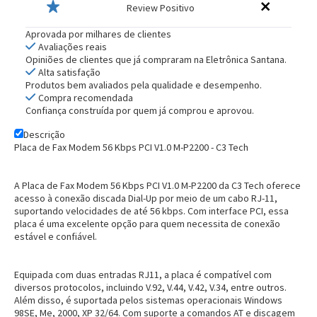
Review Positivo
Aprovada por milhares de clientes
Avaliações reais
Opiniões de clientes que já compraram na Eletrônica Santana.
Alta satisfação
Produtos bem avaliados pela qualidade e desempenho.
Compra recomendada
Confiança construída por quem já comprou e aprovou.
Descrição
Placa de Fax Modem 56 Kbps PCI V1.0 M-P2200 - C3 Tech
A Placa de Fax Modem 56 Kbps PCI V1.0 M-P2200 da C3 Tech oferece
acesso à conexão discada Dial-Up por meio de um cabo RJ-11,
suportando velocidades de até 56 kbps. Com interface PCI, essa
placa é uma excelente opção para quem necessita de conexão
estável e confiável.
Equipada com duas entradas RJ11, a placa é compatível com
diversos protocolos, incluindo V.92, V.44, V.42, V.34, entre outros.
Além disso, é suportada pelos sistemas operacionais Windows
98SE, Me, 2000, XP 32/64. Com suporte a comandos AT e discagem