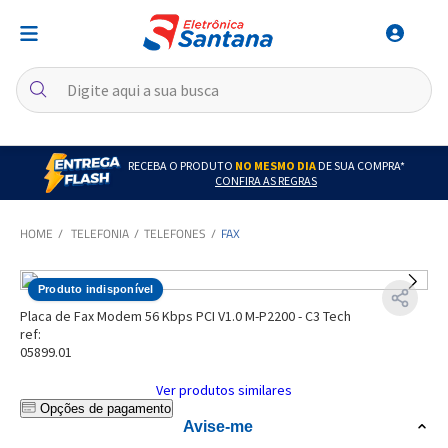
RECEBA O PRODUTO
NO MESMO DIA
DE SUA COMPRA*
CONFIRA AS REGRAS
TELEFONIA
TELEFONES
FAX
Produto indisponível
Placa de Fax Modem 56 Kbps PCI V1.0 M-P2200 - C3 Tech
ref:
05899.01
Ver produtos similares
Opções de pagamento
Avise-me