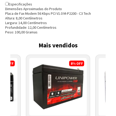
Especificações
Dimensões Aproximadas do Produto
Placa de Fax Modem 56 Kbps PCI V1.0 M-P2200 - C3 Tech
Altura:
8,00
Centímetro
s
Largura:
14,00
Centímetro
s
Profundidade:
12,00
Centímetro
s
Peso:
100,00
Grama
s
Mais vendidos
17%
OFF
8%
OFF