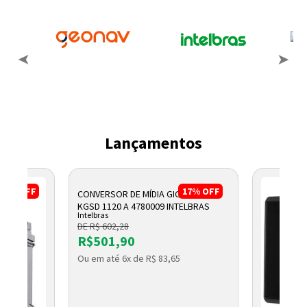
Lançamentos
17%
OFF
17%
OFF
CONVERSOR DE MÍDIA GIGABIT WDM
KGSD 1120 A 4780009 INTELBRAS
Intelbras
DE R$ 602,28
R$501,90
Ou em até 6x de R$ 83,65