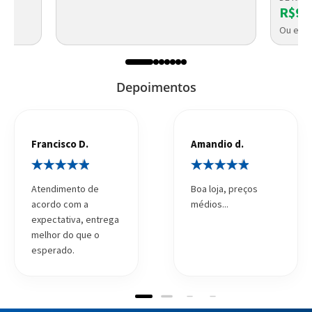
R$93
Ou em a
Depoimentos
Francisco D.
Amandio d.
Atendimento de
Boa loja, preços
acordo com a
médios...
expectativa, entrega
melhor do que o
esperado.