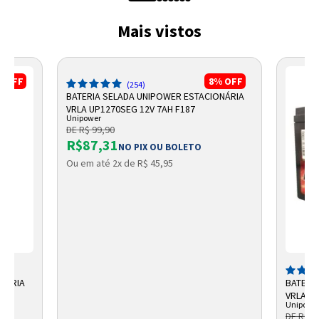
Mais vistos
%
OFF
8%
OFF
(254)
BATERIA SELADA UNIPOWER ESTACIONÁRIA
VRLA UP1270SEG 12V 7AH F187
Unipower
DE R$ 99,90
R$87,31
NO PIX OU BOLETO
Ou em até 2x de R$ 45,95
ONÁRIA
BATERI
VRLA 12
Unipowe
DE R$ 1