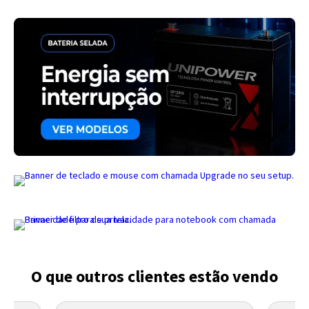
Entendi
Entendi
Entendi
Entendi
O que outros clientes estão vendo