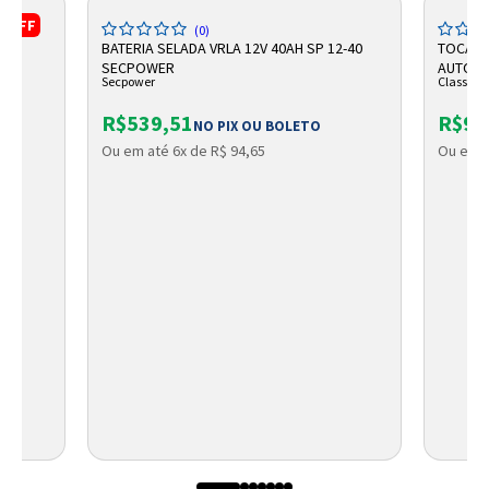
%
OFF
(0)
IGA
BATERIA SELADA VRLA 12V 40AH SP 12-40
TOCA DI
SECPOWER
AUTORA
Secpower
Classic
R$539,51
R$97
NO PIX OU BOLETO
Ou em até 6x de R$ 94,65
Ou em a