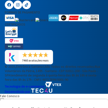
FORMAS DE PAGAMENTO
CERTIFICADOS
7460 avaliações reais
© 2025,Eletrônica Santana Ltda. Todos os direitos reservados.
Rua
Voluntários da Pátria, 1495 - Santana - CEP 02011-200 - São Paulo -
SP
Atendimento de segunda à quinta-feira das 8h às 18h e sexta-
feira das 8h às 17h - CNPJ: 60717899/0001-90
Tecnologia de e-commerce
Desenvolvido por
Fale Conosco
Preencha seus dados para iniciar a conversa no WhatsApp.