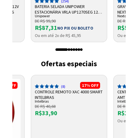
(254)
CHUMBO 12V
BATERIA SELADA UNIPOWER
GRAVADOR 
NTELBRAS
ESTACIONÁRIA VRLA UP1270SEG 12V
NEXTTECH
Unipower
Nextcall
7AH F187
DE R$ 99,90
DE R$ 684,
R$87,31
R$569,
NO PIX OU BOLETO
Ou em até 2x de R$ 45,95
Ou em até 
Ofertas especiais
5%
OFF
17%
OFF
(8)
CONTROLE REMOTO XAC 4000 SMART
CENTRAL D
INTELBRAS
AMT 2018 E
Intelbras
Intelbras
DE R$ 40,68
DE R$ 1.325
R$33,90
R$1.10
Ou em até 