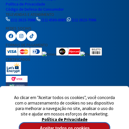
Política de Privacidade
Código de Defesa do Consumidor
TELEVENDAS E ATENDIMENTO
(11) 2823-7066
(11) 4580-0085
(11) 2823-7066
REDES SOCIAIS
Preencha seus dados para iniciar a
conversa no WhatsApp.
FORMAS DE PAGAMENTO
Nome Completo
CERTIFICADOS
E-mail
Telefone
Ao clicar em "Aceitar todos os cookies", você concorda
com o armazenamento de cookies no seu dispositivo
7460 avaliações reais
para melhorar a navegação no site, analisar o uso do
© 2025,Eletrônica Santana Ltda. Todos os direitos reservados.
Rua
Iniciar Conversa
site e ajudar em nossos esforços de marketing.
Voluntários da Pátria, 1495 - Santana - CEP 02011-200 - São Paulo -
Política de Privacidade
SP
Atendimento de segunda à quinta-feira das 8h às 18h e sexta-
feira das 8h às 17h - CNPJ: 60717899/0001-90
Aceitar todos os cookies