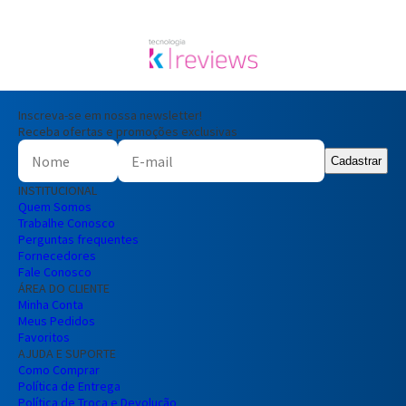
Inscreva-se em nossa newsletter!
Receba ofertas e promoções exclusivas
Cadastrar
INSTITUCIONAL
Quem Somos
Trabalhe Conosco
Perguntas frequentes
Fornecedores
Fale Conosco
ÁREA DO CLIENTE
Minha Conta
Meus Pedidos
Favoritos
AJUDA E SUPORTE
Como Comprar
Política de Entrega
Política de Troca e Devolução