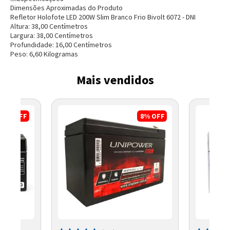
Dimensões Aproximadas do Produto
Refletor Holofote LED 200W Slim Branco Frio Bivolt 6072 - DNI
Altura:
38,00
Centímetro
s
Largura:
38,00
Centímetro
s
Profundidade:
16,00
Centímetro
s
Peso:
6,60
Kilograma
s
Mais vendidos
17%
OFF
8%
OFF