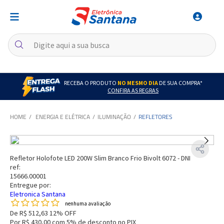
RECEBA O PRODUTO
NO MESMO DIA
DE SUA COMPRA*
CONFIRA AS REGRAS
ENERGIA E ELÉTRICA
ILUMINAÇÃO
REFLETORES
Refletor Holofote LED 200W Slim Branco Frio Bivolt 6072 - DNI
ref:
15666.00001
Entregue por:
Eletronica Santana
nenhuma avaliação
De
R$ 512,63
12% OFF
Por
R$ 430,00
com 5% de desconto no PIX