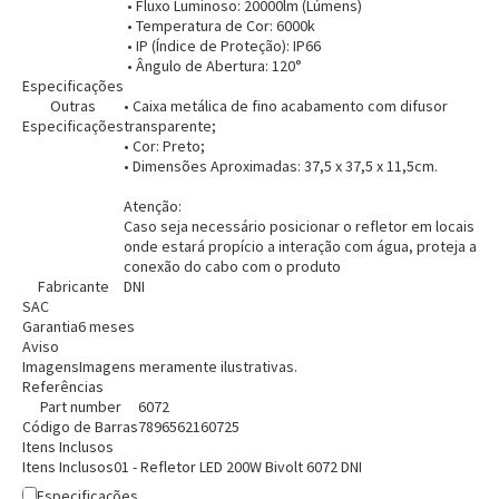
• Fluxo Luminoso: 20000lm (Lúmens)
• Temperatura de Cor: 6000k
• IP (Índice de Proteção): IP66
Entrega Flash
Retire na Loja
• Ângulo de Abertura: 120°
Especificações
Pagamento via Pix
Outras
• Caixa metálica de fino acabamento com difusor
Cartão de crédito
Especificações
transparente;
• Cor: Preto;
• Dimensões Aproximadas: 37,5 x 37,5 x 11,5cm.
Atenção:
Caso seja necessário posicionar o refletor em locais
onde estará propício a interação com água, proteja a
conexão do cabo com o produto
Fabricante
DNI
SAC
Garantia
6 meses
Aviso
Imagens
Imagens meramente ilustrativas.
Referências
Part number
6072
Entendi
Código de Barras
7896562160725
Entendi
Itens Inclusos
Itens Inclusos
01 - Refletor LED 200W Bivolt 6072 DNI
Entendi
Entendi
Especificações