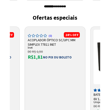
Ofertas especiais
17%
OFF
24%
OFF
(0)
PAD
ACOPLADOR ÓPTICO SC/UPC MM
SIMPLEX 77811 INET
Inet
DE R$ 2,50
R$1,81
 BOLETO
NO PIX OU BOLETO
BATERIA S
6V 1,3AH 
Unipower
DE R$ 45,9