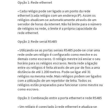
Opção 1: Rede ethernet
• Cada relógio pode ser ligado a um ponto da rede
ethernet (cada relógio com um endereço IP). Assim os
relógios atualizam-se automaticamente através de um
servidor de horas da internet. Não há limite para o número
de relógios na rede, o limite é a própria capacidade da
rede ethernet.
Opção 2: Rede serial RS485
Entrega Flash
Retire na Loja
• Utilizando-se as portas seriais RS485 pode-se criar uma
rede onde um relógio é configurado como mestre e os
Pagamento via Pix
demais como escravos. O relógio mestre irá enviar o seu
Cartão de crédito
horário para os relógios escravos. Nesta rede a ligação
entre os relógios é feita através de um par de fios a uma
distância de até 1.200 metros. Pode-se ligar até 31
relógios na mesma rede. Mais relógios podem ser ligados
com a utilização de um repetidor de linha. Todos os
relógios estão preparados para funcionar como mestre ou
como escravo.
Opção 3: Combinação entre a porta ethernet e rede RS485
• Um relógio é conectado à rede ethernet e atualiza-se