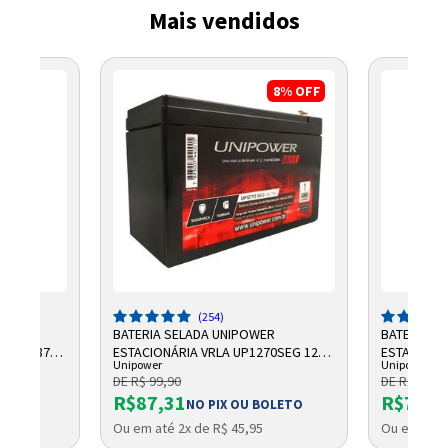
Mais vendidos
8%
OFF
(254)
R
BATERIA SELADA UNIPOWER
BATERIA S
 AH F187
ESTACIONÁRIA VRLA UP1270SEG 12V
ESTACIONÁR
Unipower
Unipower
7AH F187
UP1250
DE R$ 99,90
DE R$ 100,
R$87,31
R$75,9
OLETO
NO PIX OU BOLETO
Ou em até 2x de R$ 45,95
Ou em até 