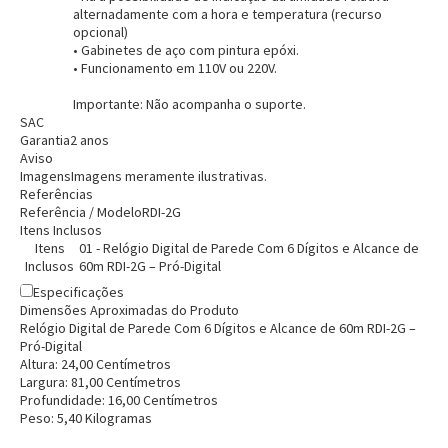
alternadamente com a hora e temperatura (recurso
opcional)
• Gabinetes de aço com pintura epóxi.
• Funcionamento em 110V ou 220V.
Importante:
Não acompanha o suporte.
SAC
Garantia
2 anos
Aviso
Imagens
Imagens meramente ilustrativas.
Referências
Referência / Modelo
RDI-2G
Itens Inclusos
Itens
01 - Relógio Digital de Parede Com 6 Dígitos e Alcance de
Inclusos
60m RDI-2G – Pró-Digital
Especificações
Dimensões Aproximadas do Produto
Relógio Digital de Parede Com 6 Dígitos e Alcance de 60m RDI-2G –
Pró-Digital
Altura:
24,00
Centímetro
s
Largura:
81,00
Centímetro
s
Profundidade:
16,00
Centímetro
s
Peso:
5,40
Kilograma
s