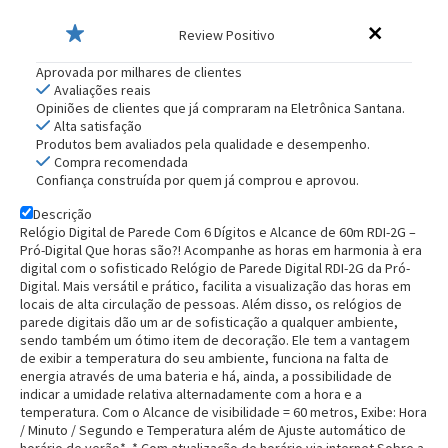
Review Positivo
Aprovada por milhares de clientes
Avaliações reais
Opiniões de clientes que já compraram na Eletrônica Santana.
Alta satisfação
Produtos bem avaliados pela qualidade e desempenho.
Compra recomendada
Confiança construída por quem já comprou e aprovou.
Descrição
Relógio Digital de Parede Com 6 Dígitos e Alcance de 60m RDI-2G –
Pró-Digital
Que horas são?! Acompanhe as horas em harmonia à era
digital com o sofisticado
Relógio de Parede Digital RDI-2G da Pró-
Digital
. Mais versátil e prático, facilita a visualização das horas em
locais de alta circulação de pessoas. Além disso, os relógios de
parede digitais dão um ar de sofisticação a qualquer ambiente,
sendo também um ótimo item de decoração. Ele tem a vantagem
de exibir a temperatura do seu ambiente, funciona na falta de
energia através de uma bateria e há, ainda, a possibilidade de
indicar a umidade relativa alternadamente com a hora e a
temperatura. Com o
Alcance de visibilidade = 60 metros
, Exibe: Hora
/ Minuto / Segundo e Temperatura além de Ajuste automático de
horário de verão*. *
Com atualização de horário via internet
Sobre a