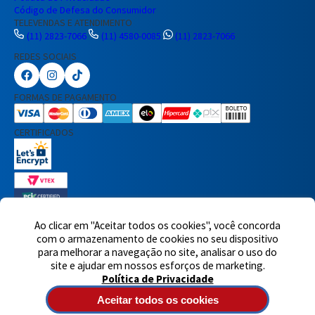
Código de Defesa do Consumidor
TELEVENDAS E ATENDIMENTO
(11) 2823-7066
(11) 4580-0085
(11) 2823-7066
REDES SOCIAIS
Preencha seus dados para iniciar a
conversa no WhatsApp.
FORMAS DE PAGAMENTO
Nome Completo
CERTIFICADOS
E-mail
Telefone
Ao clicar em "Aceitar todos os cookies", você concorda
com o armazenamento de cookies no seu dispositivo
7460 avaliações reais
para melhorar a navegação no site, analisar o uso do
© 2025,Eletrônica Santana Ltda. Todos os direitos reservados.
Rua
Iniciar Conversa
site e ajudar em nossos esforços de marketing.
Voluntários da Pátria, 1495 - Santana - CEP 02011-200 - São Paulo -
Política de Privacidade
SP
Atendimento de segunda à quinta-feira das 8h às 18h e sexta-
feira das 8h às 17h - CNPJ: 60717899/0001-90
Aceitar todos os cookies
Tecnologia de e-commerce