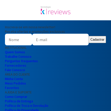
Inscreva-se em nossa newsletter!
Receba ofertas e promoções exclusivas
Cadastrar
INSTITUCIONAL
Quem Somos
Trabalhe Conosco
Perguntas frequentes
Fornecedores
Fale Conosco
ÁREA DO CLIENTE
Minha Conta
Meus Pedidos
Favoritos
AJUDA E SUPORTE
Como Comprar
Política de Entrega
Política de Troca e Devolução
Política de Privacidade