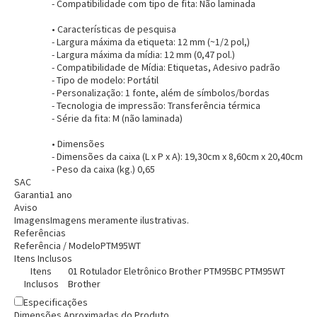
- Compatibilidade com tipo de fita: Não laminada
• Características de pesquisa
- Largura máxima da etiqueta: 12 mm (~1/2 pol,)
- Largura máxima da mídia: 12 mm (0,47 pol.)
- Compatibilidade de Mídia: Etiquetas, Adesivo padrão
- Tipo de modelo: Portátil
- Personalização: 1 fonte, além de símbolos/bordas
Entendi
- Tecnologia de impressão: Transferência térmica
Entendi
- Série da fita: M (não laminada)
Entendi
Entendi
• Dimensões
- Dimensões da caixa (L x P x A): 19,30cm x 8,60cm x 20,40cm
- Peso da caixa (kg.) 0,65
SAC
Garantia
1 ano
Aviso
Imagens
Imagens meramente ilustrativas.
Referências
Referência / Modelo
PTM95WT
Itens Inclusos
Itens
01 Rotulador Eletrônico Brother PTM95BC PTM95WT
Inclusos
Brother
Especificações
Dimensões Aproximadas do Produto