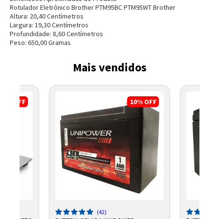
Rotulador Eletrônico Brother PTM95BC PTM95WT Brother
Altura:
20,40
Centímetro
s
Largura:
19,30
Centímetro
s
Profundidade:
8,60
Centímetro
s
Peso:
650,00
Grama
s
Mais vendidos
3%
OFF
10%
OFF
(42)