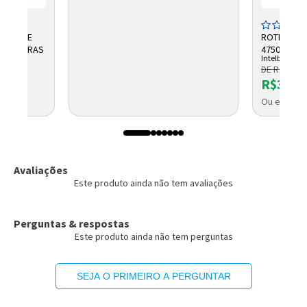
TRAL DE
ROTEADOR 
 INTELBRAS
4750243 I
Intelbras
DE R$ 411,
R$342,
Ou em até 
Avaliações
Este produto ainda não tem avaliações
Perguntas & respostas
Este produto ainda não tem perguntas
SEJA O PRIMEIRO A PERGUNTAR