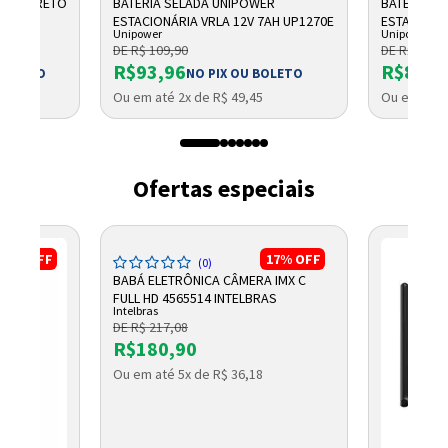
3" W9 PRETO
BATERIA SELADA UNIPOWER
BATERIA S
ESTACIONÁRIA VRLA 12V 7AH UP1270E
ESTACIONÁ
Unipower
Unipower
7AH F187
DE R$ 109,90
DE R$ 99,9
R$93,96
R$87,3
 BOLETO
NO PIX OU BOLETO
Ou em até 2x de R$ 49,45
Ou em até 
Ofertas especiais
17%
OFF
17%
OFF
(0)
BABÁ ELETRÔNICA CÂMERA IMX C
FULL HD 4565514 INTELBRAS
Intelbras
DE R$ 217,08
R$180,90
Ou em até 5x de R$ 36,18