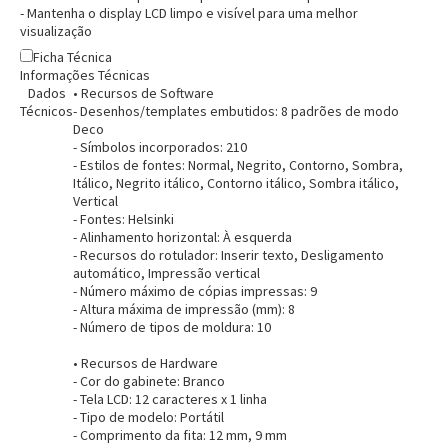
- Mantenha o display LCD limpo e visível para uma melhor
visualização
Ficha Técnica
Informações Técnicas
Dados
• Recursos de Software
Técnicos
- Desenhos/templates embutidos: 8 padrões de modo
Deco
- Símbolos incorporados: 210
- Estilos de fontes: Normal, Negrito, Contorno, Sombra,
Itálico, Negrito itálico, Contorno itálico, Sombra itálico,
Vertical
- Fontes: Helsinki
- Alinhamento horizontal: À esquerda
- Recursos do rotulador: Inserir texto, Desligamento
Entrega Flash
Retire na Loja
automático, Impressão vertical
- Número máximo de cópias impressas: 9
Pagamento via Pix
- Altura máxima de impressão (mm): 8
Cartão de crédito
- Número de tipos de moldura: 10
• Recursos de Hardware
- Cor do gabinete: Branco
- Tela LCD: 12 caracteres x 1 linha
- Tipo de modelo: Portátil
- Comprimento da fita: 12 mm, 9 mm