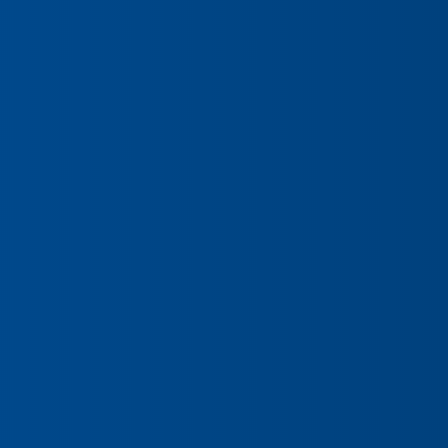
Preencha seus dados para iniciar a
conversa no WhatsApp.
Nome Completo
E-mail