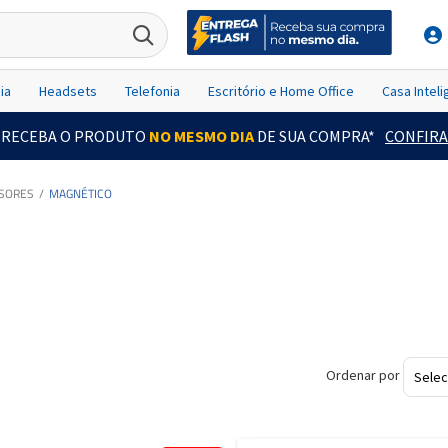
ia
Headsets
Telefonia
Escritório e Home Office
Casa Intel
RECEBA O PRODUTO
NO MESMO DIA
DE SUA COMPRA*
CONFIRA
SORES
MAGNÉTICO
Ordenar por