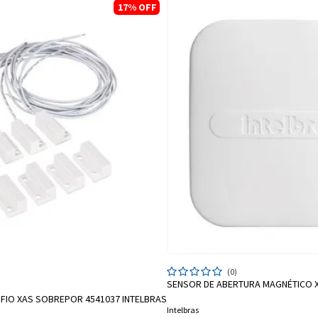
17%
OFF
Entrega Flash
Retire na Loja
(0)
Pagamento via Pix
SENSOR DE ABERTURA MAGNÉTICO X
IONAR A SACOLA
Cartão de crédito
FIO XAS SOBREPOR 4541037 INTELBRAS
Intelbras