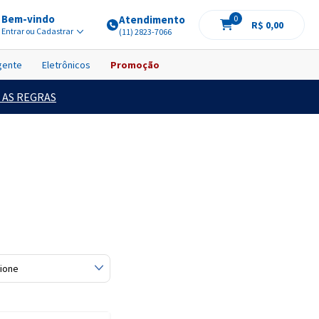
Bem-vindo
Atendimento
0
R$ 0,00
Entrar ou Cadastrar
(11) 2823-7066
igente
Eletrônicos
Promoção
 AS REGRAS