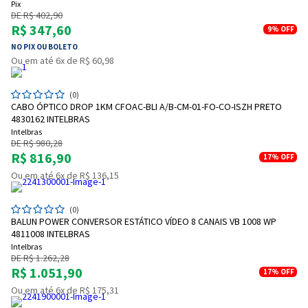
Pix
DE R$ 402,90
R$ 347,60
9%
OFF
NO PIX OU BOLETO
Ou em até 6x de R$ 60,98
(0)
CABO ÓPTICO DROP 1KM CFOAC-BLI A/B-CM-01-FO-CO-ISZH PRETO
4830162 INTELBRAS
Intelbras
DE R$ 980,28
R$ 816,90
17%
OFF
Ou em até 6x de R$ 136,15
(0)
BALUN POWER CONVERSOR ESTÁTICO VÍDEO 8 CANAIS VB 1008 WP
4811008 INTELBRAS
Intelbras
DE R$ 1.262,28
R$ 1.051,90
17%
OFF
Ou em até 6x de R$ 175,31