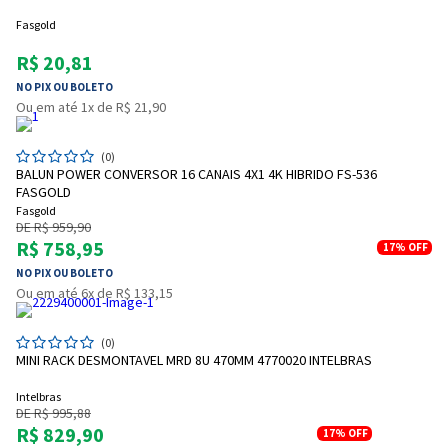
Fasgold
R$ 20,81
NO PIX OU BOLETO
Ou em até 1x de R$ 21,90
(0)
BALUN POWER CONVERSOR 16 CANAIS 4X1 4K HIBRIDO FS-536
FASGOLD
Fasgold
DE R$ 959,90
R$ 758,95
17%
OFF
NO PIX OU BOLETO
Ou em até 6x de R$ 133,15
(0)
MINI RACK DESMONTAVEL MRD 8U 470MM 4770020 INTELBRAS
Intelbras
DE R$ 995,88
R$ 829,90
17%
OFF