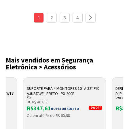
1
2
3
4
Mais vendidos em Segurança
Eletrônica > Acessórios
SUPORTE PARA 4 MONITORES 10" A 32" PIX
DERIVA
LLO WT7
AJUSTAVEL PRETO - PX-200B
DLP-S 
Pix
Legrand
DE R$ 402,90
R$347,61
R$36
9%
OFF
NO PIX OU BOLETO
Ou em até 6x de R$ 60,98