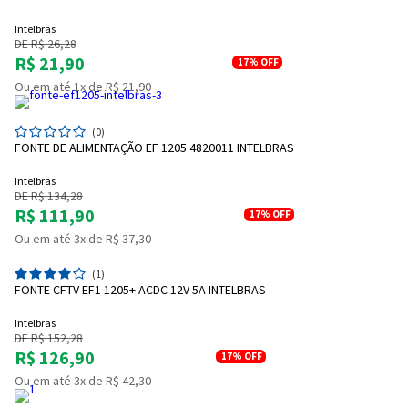
Entendi
Entendi
Intelbras
DE R$ 26,28
R$ 21,90
Entendi
Entendi
17%
OFF
Ou em até 1x de R$ 21,90
(0)
FONTE DE ALIMENTAÇÃO EF 1205 4820011 INTELBRAS
Intelbras
DE R$ 134,28
R$ 111,90
17%
OFF
Ou em até 3x de R$ 37,30
(1)
FONTE CFTV EF1 1205+ ACDC 12V 5A INTELBRAS
Intelbras
DE R$ 152,28
R$ 126,90
17%
OFF
Ou em até 3x de R$ 42,30