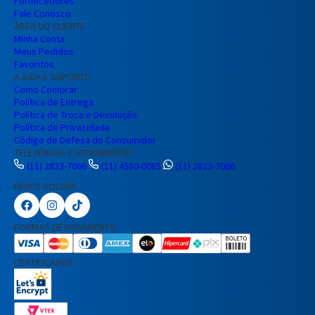
Fornecedores
Fale Conosco
ÁREA DO CLIENTE
Minha Conta
Meus Pedidos
Favoritos
AJUDA E SUPORTE
Como Comprar
Política de Entrega
Política de Troca e Devolução
Política de Privacidade
Código de Defesa do Consumidor
TELEVENDAS E ATENDIMENTO
(11) 2823-7066
(11) 4580-0085
(11) 2823-7066
REDES SOCIAIS
Preencha seus dados para iniciar a
conversa no WhatsApp.
FORMAS DE PAGAMENTO
Nome Completo
CERTIFICADOS
E-mail