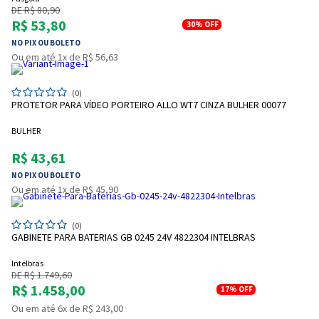
DE R$ 80,90
R$ 53,80
30%
OFF
NO PIX OU BOLETO
Ou em até 1x de R$ 56,63
(0)
PROTETOR PARA VÍDEO PORTEIRO ALLO WT7 CINZA BULHER 00077
BULHER
R$ 43,61
NO PIX OU BOLETO
Ou em até 1x de R$ 45,90
(0)
GABINETE PARA BATERIAS GB 0245 24V 4822304 INTELBRAS
Intelbras
DE R$ 1.749,60
R$ 1.458,00
17%
OFF
Ou em até 6x de R$ 243,00