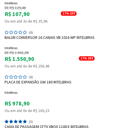
Intelbras
DE R$ 129,48
R$ 107,90
17%
OFF
Ou em até 3x de R$ 35,96
(0)
Entrega Flash
Retire na Loja
BALUN CONVERSOR 16 CANAIS VB 1016 WP INTELBRAS
Pagamento via Pix
Intelbras
DE R$ 1.861,08
Cartão de crédito
R$ 1.550,90
17%
OFF
Ou em até 6x de R$ 258,48
(0)
PLACA DE EXPANSÃO GW 180 INTELBRAS
Intelbras
R$ 978,90
Ou em até 6x de R$ 163,15
(3)
CAIXA DE PASSAGEM CFTV VBOX 1100 E INTELBRAS