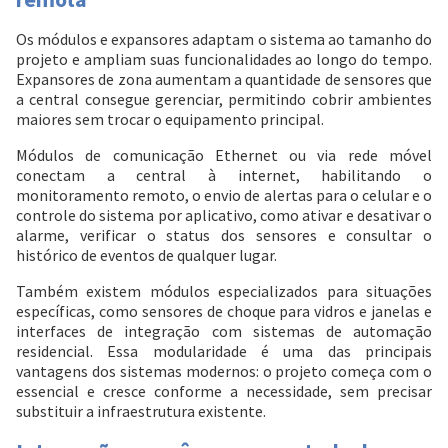
Os módulos e expansores adaptam o sistema ao tamanho do
projeto e ampliam suas funcionalidades ao longo do tempo.
Expansores de zona aumentam a quantidade de sensores que
a central consegue gerenciar, permitindo cobrir ambientes
Entrega Flash
Retire na Loja
maiores sem trocar o equipamento principal.
Módulos de comunicação Ethernet ou via rede móvel
Pagamento via Pix
conectam a central à internet, habilitando o
Cartão de crédito
monitoramento remoto, o envio de alertas para o celular e o
controle do sistema por aplicativo, como ativar e desativar o
alarme, verificar o status dos sensores e consultar o
histórico de eventos de qualquer lugar.
Também existem módulos especializados para situações
específicas, como sensores de choque para vidros e janelas e
interfaces de integração com sistemas de automação
residencial. Essa modularidade é uma das principais
vantagens dos sistemas modernos: o projeto começa com o
essencial e cresce conforme a necessidade, sem precisar
substituir a infraestrutura existente.
Entendi