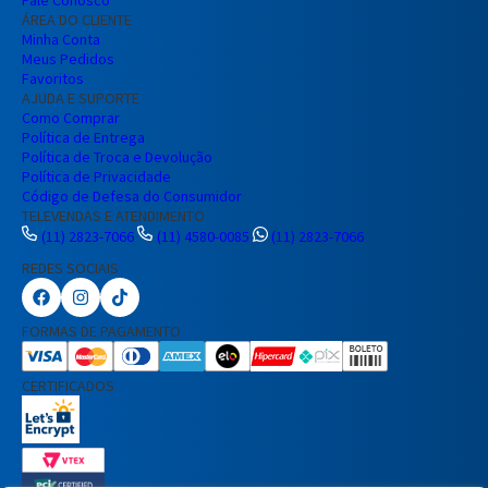
ÁREA DO CLIENTE
Minha Conta
Meus Pedidos
Favoritos
AJUDA E SUPORTE
Como Comprar
Política de Entrega
Política de Troca e Devolução
Política de Privacidade
Código de Defesa do Consumidor
TELEVENDAS E ATENDIMENTO
(11) 2823-7066
(11) 4580-0085
(11) 2823-7066
REDES SOCIAIS
Preencha seus dados para iniciar a
conversa no WhatsApp.
FORMAS DE PAGAMENTO
Nome Completo
CERTIFICADOS
E-mail