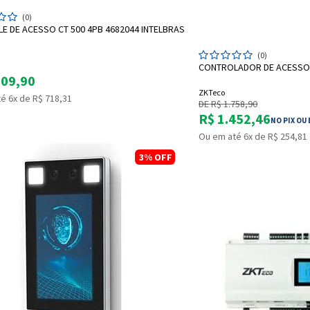
ADICIONAR A SACOLA
(0)
E DE ACESSO CT 500 4PB 4682044 INTELBRAS
ADICI
(0)
CONTROLADOR DE ACESSO 
309,90
ZKTeco
é 6x de R$ 718,31
DE R$ 1.758,90
R$ 1.452,46
NO PIX OU
Ou em até 6x de R$ 254,81
3%
OFF