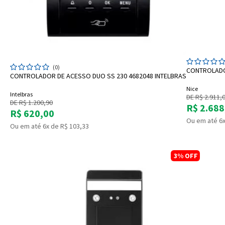
ADICIONAR A SACOLA
(0)
CONTROLADOR
CONTROLADOR DE ACESSO DUO SS 230 4682048 INTELBRAS
Nice
Intelbras
DE R$ 2.911,
DE R$ 1.200,90
R$ 2.688
R$ 620,00
Ou em até 6x
Ou em até 6x de R$ 103,33
3%
OFF