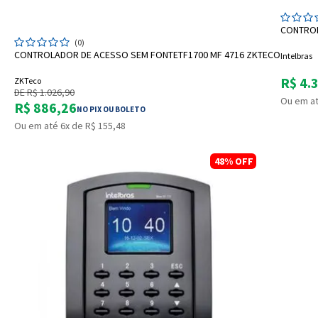
CONTROL
ADICIONAR A SACOLA
(0)
CONTROLADOR DE ACESSO SEM FONTETF1700 MF 4716 ZKTECO
Intelbras
R$ 4.
ZKTeco
DE R$ 1.026,90
Ou em at
R$ 886,26
NO PIX OU BOLETO
Ou em até 6x de R$ 155,48
48%
OFF