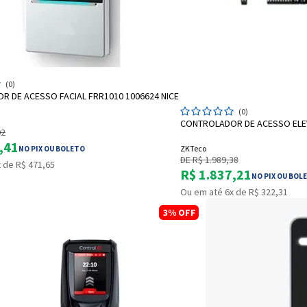
ADICIONAR A SACOLA
(0)
 DE ACESSO FACIAL FRR1010 1006624 NICE
ADICIONAR
(0)
CONTROLADOR DE ACESSO ELEV
02
,41
ZKTeco
NO PIX OU BOLETO
DE R$ 1.989,38
 de R$ 471,65
R$ 1.837,21
Entrega Flash
Retire na Loja
NO PIX OU BOL
Ou em até 6x de R$ 322,31
Pagamento via Pix
3%
OFF
Cartão de crédito