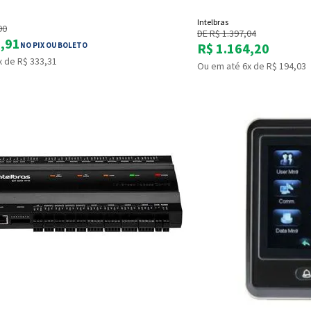
Intelbras
90
DE R$ 1.397,04
9,91
R$ 1.164,20
NO PIX OU BOLETO
x de R$ 333,31
Ou em até 6x de R$ 194,03