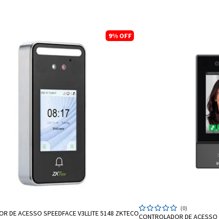
9%
OFF
ADICIONA
(0)
ADICIONAR A SACOLA
R DE ACESSO SPEEDFACE V3LLITE 5148 ZKTECO
CONTROLADOR DE ACESSO S