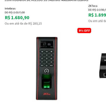
ZKTeco
Intelbras
DE R$ 2.198,
DE R$ 2.017,08
R$ 1.89
R$ 1.680,90
Ou em até 6
Ou em até 6x de R$ 280,15
9%
OFF