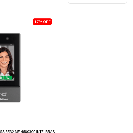
17%
OFF
R A SACOLA
S 3532 MF 4680300 INTELBRAS