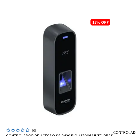
17%
OFF
ADICIONAR A SACOLA
(0)
CONTROLADO
CONTROLADOR DE ACESSO SS 3420 BIO 4682064 INTELBRAS