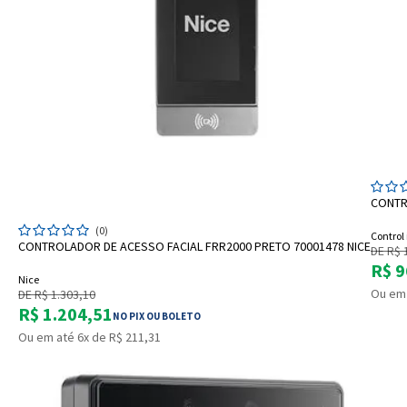
CONTR
ADICIONAR A SACOLA
(0)
Control 
CONTROLADOR DE ACESSO FACIAL FRR2000 PRETO 70001478 NICE
DE R$ 
R$ 9
Nice
Ou em 
DE R$ 1.303,10
R$ 1.204,51
NO PIX OU BOLETO
Ou em até 6x de R$ 211,31