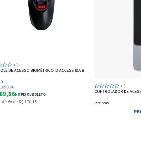
Entendi
Entendi
Entendi
Entendi
ADICIONAR A SACOLA
(0)
OLE DE ACESSO BIOMÉTRICO ID ACCESS IDA B
iD
(0)
1.050,90
CONTROLADOR DE ACESSO
69,86
NO PIX OU BOLETO
até 6x de R$ 170,15
Intelbras
PR