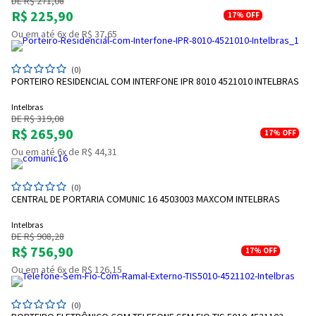
DE R$ 271,08
R$ 225,90
17%
OFF
Ou em até 6x de R$ 37,65
(0)
PORTEIRO RESIDENCIAL COM INTERFONE IPR 8010 4521010 INTELBRAS
Intelbras
DE R$ 319,08
R$ 265,90
17%
OFF
Ou em até 6x de R$ 44,31
(0)
CENTRAL DE PORTARIA COMUNIC 16 4503003 MAXCOM INTELBRAS
Intelbras
DE R$ 908,28
R$ 756,90
17%
OFF
Entrega Flash
Retire na Loja
Ou em até 6x de R$ 126,15
Pagamento via Pix
Cartão de crédito
(0)