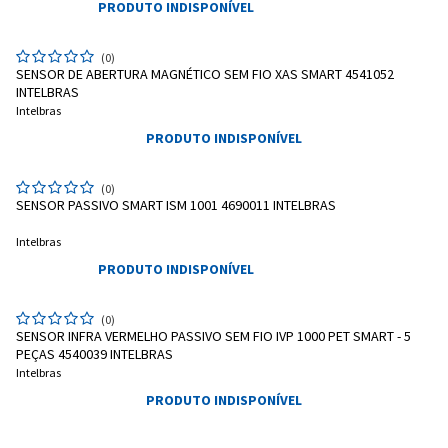
PRODUTO INDISPONÍVEL
(0)
SENSOR DE ABERTURA MAGNÉTICO SEM FIO XAS SMART 4541052
INTELBRAS
Intelbras
PRODUTO INDISPONÍVEL
(0)
SENSOR PASSIVO SMART ISM 1001 4690011 INTELBRAS
Intelbras
PRODUTO INDISPONÍVEL
(0)
SENSOR INFRA VERMELHO PASSIVO SEM FIO IVP 1000 PET SMART - 5
Entrega Flash
Retire na Loja
PEÇAS 4540039 INTELBRAS
Intelbras
Pagamento via Pix
PRODUTO INDISPONÍVEL
Cartão de crédito