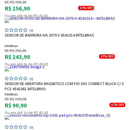
DE R$ 308,28
R$ 256,90
17%
OFF
Ou em até 6x de R$ 42,81
(0)
SENSOR DE BARREIRA IVA 3070 X 4541014 INTELBRAS
Intelbras
DE R$ 292,68
R$ 243,90
17%
OFF
Ou em até 6x de R$ 40,65
(0)
SENSOR DE ABERTURA MAGNETICO COM FIO XAS CONNECT BLACK C/ 5
PCS 4541061 INTELBRAS
Intelbras
DE R$ 109,08
R$ 90,90
17%
OFF
Ou em até 2x de R$ 45,45
(0)