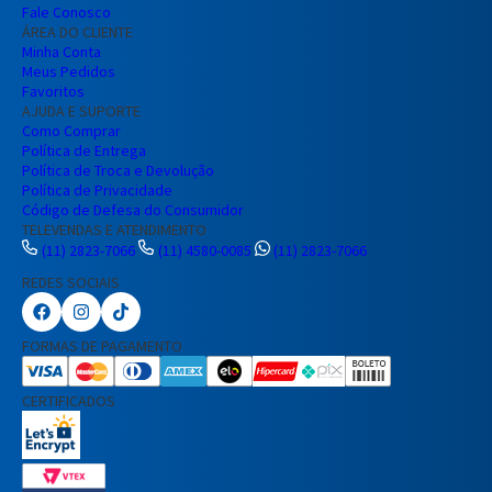
Fale Conosco
ÁREA DO CLIENTE
Minha Conta
Meus Pedidos
Favoritos
AJUDA E SUPORTE
Como Comprar
Política de Entrega
Política de Troca e Devolução
Política de Privacidade
Código de Defesa do Consumidor
TELEVENDAS E ATENDIMENTO
(11) 2823-7066
(11) 4580-0085
(11) 2823-7066
REDES SOCIAIS
Preencha seus dados para iniciar a
conversa no WhatsApp.
FORMAS DE PAGAMENTO
Nome Completo
CERTIFICADOS
E-mail