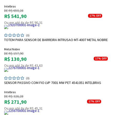
Intelbras
DE R$ 650,28
R$ 541,90
17%
OFF
Ou em até 6x de R$ 90,31
(0)
TOTEM PARA SENSOR DE BARREIRA INTRUSAO MT-4007 METAL NOBRE
Metal Nobre
DE R$ 157,90
R$ 130,90
17%
OFF
Ou em até 3x de R$ 43,63
(0)
SENSOR PASSIVO COM FIO LVP 7001 MW PET 4541051 INTELBRAS
Intelbras
DE R$ 326,28
R$ 271,90
17%
OFF
Ou em até 6x de R$ 45,31