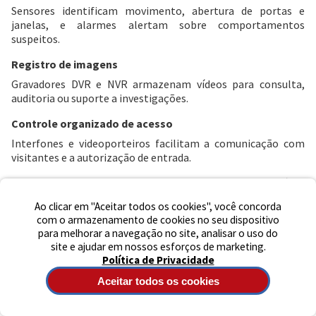
Sensores identificam movimento, abertura de portas e
janelas, e alarmes alertam sobre comportamentos
suspeitos.
Preencha seus dados para iniciar a
Registro de imagens
conversa no WhatsApp.
Gravadores DVR e NVR armazenam vídeos para consulta,
Nome Completo
auditoria ou suporte a investigações.
Controle organizado de acesso
E-mail
Interfones e videoporteiros facilitam a comunicação com
visitantes e a autorização de entrada.
Esses recursos ajudam a proteger espaços de uso diário,
Telefone
evitando ocorrências que passam despercebidas a olho nu.
Ao clicar em "Aceitar todos os cookies", você concorda
com o armazenamento de cookies no seu dispositivo
Equipamentos para monitoramento e
para melhorar a navegação no site, analisar o uso do
Iniciar Conversa
proteção eletrônica
site e ajudar em nossos esforços de marketing.
Política de Privacidade
Câmeras IP e câmeras Wi-Fi
Aceitar todos os cookies
Disponíveis para áreas internas ou externas, com modos de
gravação contínua ou por detecção de movimento. Alguns