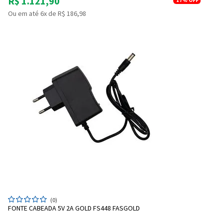
R$ 1.121,90
17%
OFF
Ou em até 6x de R$ 186,98
Entrega Flash
Retire na Loja
Pagamento via Pix
Cartão de crédito
(0)
FONTE CABEADA 5V 2A GOLD FS448 FASGOLD