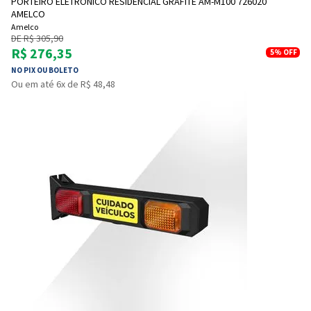
PORTEIRO ELETRÔNICO RESIDENCIAL GRAFITE AM-M100 726020
AMELCO
Amelco
DE R$ 305,90
R$ 276,35
5%
OFF
NO PIX OU BOLETO
Ou em até 6x de R$ 48,48