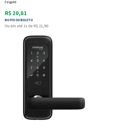
Fasgold
R$ 20,81
NO PIX OU BOLETO
Ou em até 1x de R$ 21,90
Entendi
Entendi
Entendi
Entendi