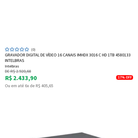
(0)
GRAVADOR DIGITAL DE VÍDEO 16 CANAIS IMHDX 3016 C HD 1TB 4580133
INTELBRAS
Entendi
Intelbras
Entendi
DE R$ 2.920,68
R$ 2.433,90
17%
OFF
Entendi
Entendi
Ou em até 6x de R$ 405,65