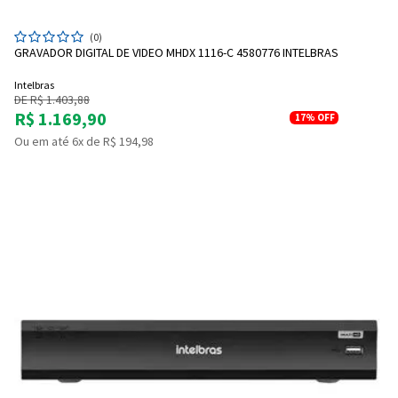
(0)
GRAVADOR DIGITAL DE VIDEO MHDX 1116-C 4580776 INTELBRAS
Intelbras
DE R$ 1.403,88
R$ 1.169,90
17%
OFF
Ou em até 6x de R$ 194,98
Entrega Flash
Retire na Loja
Pagamento via Pix
Cartão de crédito