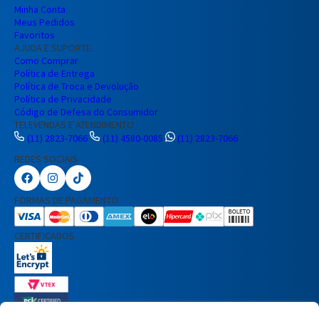
Minha Conta
Meus Pedidos
Favoritos
AJUDA E SUPORTE
Como Comprar
Política de Entrega
Política de Troca e Devolução
Política de Privacidade
Código de Defesa do Consumidor
TELEVENDAS E ATENDIMENTO
(11) 2823-7066
(11) 4580-0085
(11) 2823-7066
REDES SOCIAIS
Preencha seus dados para iniciar a
conversa no WhatsApp.
FORMAS DE PAGAMENTO
Nome Completo
CERTIFICADOS
E-mail
Telefone