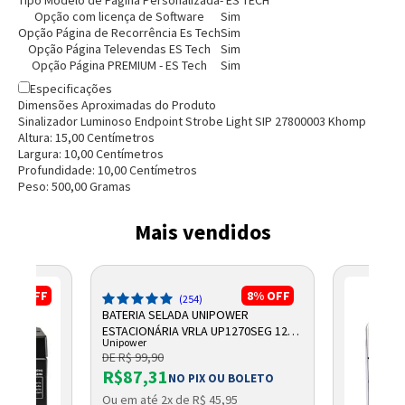
Opção com licença de Software
Sim
Opção Página de Recorrência Es Tech
Sim
Opção Página Televendas ES Tech
Sim
Opção Página PREMIUM - ES Tech
Sim
Especificações
Dimensões Aproximadas do Produto
Sinalizador Luminoso Endpoint Strobe Light SIP 27800003 Khomp
Altura:
15,00
Centímetro
s
Largura:
10,00
Centímetro
s
Profundidade:
10,00
Centímetro
s
Peso:
500,00
Grama
s
Mais vendidos
17%
OFF
8%
OFF
(254)
BATERIA SELADA UNIPOWER
ESTACIONÁRIA VRLA UP1270SEG 12V
Unipower
7AH F187
DE R$ 99,90
R$87,31
NO PIX OU BOLETO
Ou em até 2x de R$ 45,95