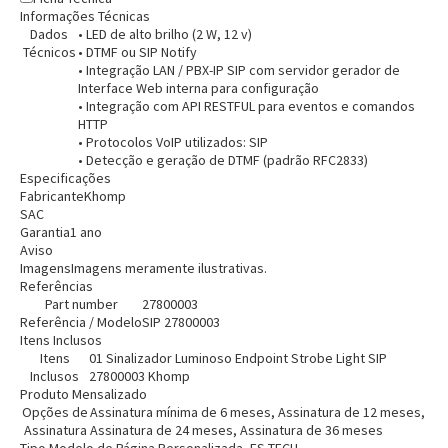
Informações Técnicas
Dados
• LED de alto brilho (2 W, 12 v)
Técnicos
• DTMF ou SIP Notify
• Integração LAN / PBX-IP SIP com servidor gerador de
Interface Web interna para configuração
• Integração com API RESTFUL para eventos e comandos
HTTP
• Protocolos VoIP utilizados: SIP
• Detecção e geração de DTMF (padrão RFC2833)
Especificações
Fabricante
Khomp
Entendi
SAC
Entendi
Garantia
1 ano
Aviso
Entendi
Entendi
Imagens
Imagens meramente ilustrativas.
Referências
Part number
27800003
Referência / Modelo
SIP 27800003
Itens Inclusos
Itens
01 Sinalizador Luminoso Endpoint Strobe Light SIP
Inclusos
27800003 Khomp
Produto Mensalizado
Opções de
Assinatura mínima de 6 meses, Assinatura de 12 meses,
Assinatura
Assinatura de 24 meses, Assinatura de 36 meses
Tipo Modelo de Página Personalizada- ES TECH