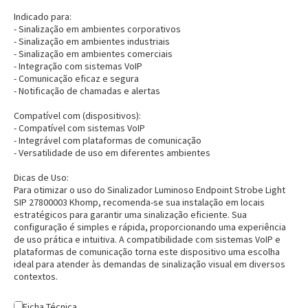
Indicado para:
- Sinalização em ambientes corporativos
- Sinalização em ambientes industriais
- Sinalização em ambientes comerciais
- Integração com sistemas VoIP
- Comunicação eficaz e segura
- Notificação de chamadas e alertas
Compatível com (dispositivos):
- Compatível com sistemas VoIP
- Integrável com plataformas de comunicação
- Versatilidade de uso em diferentes ambientes
Dicas de Uso:
Para otimizar o uso do Sinalizador Luminoso Endpoint Strobe Light
SIP 27800003 Khomp, recomenda-se sua instalação em locais
estratégicos para garantir uma sinalização eficiente. Sua
Entrega Flash
Retire na Loja
configuração é simples e rápida, proporcionando uma experiência
de uso prática e intuitiva. A compatibilidade com sistemas VoIP e
Pagamento via Pix
plataformas de comunicação torna este dispositivo uma escolha
Cartão de crédito
ideal para atender às demandas de sinalização visual em diversos
contextos.
Ficha Técnica