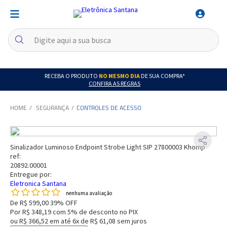
RECEBA O PRODUTO
NO MESMO DIA
DE SUA COMPRA*
CONFIRA AS REGRAS
SEGURANÇA
CONTROLES DE ACESSO
Sinalizador Luminoso Endpoint Strobe Light SIP 27800003 Khomp
ref:
20892.00001
Entregue por:
Eletronica Santana
nenhuma avaliação
De
R$ 599,00
39% OFF
Por
R$ 348,19
com 5% de desconto no PIX
ou
R$ 366,52
em até
6x de R$ 61,08
sem juros