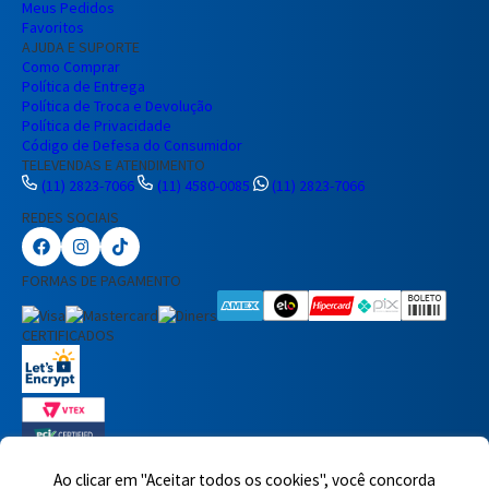
Meus Pedidos
Favoritos
AJUDA E SUPORTE
Como Comprar
Política de Entrega
Política de Troca e Devolução
Política de Privacidade
Código de Defesa do Consumidor
TELEVENDAS E ATENDIMENTO
(11) 2823-7066
(11) 4580-0085
(11) 2823-7066
REDES SOCIAIS
Preencha seus dados para iniciar a
conversa no WhatsApp.
FORMAS DE PAGAMENTO
Nome Completo
CERTIFICADOS
E-mail
Telefone
Ao clicar em "Aceitar todos os cookies", você concorda