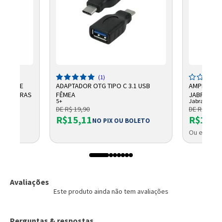
(1)
TRAL DE
ADAPTADOR OTG TIPO C 3.1 USB
AMPLIFICAD
 INTELBRAS
FÊMEA
JABRA
5+
Jabra
DE R$ 19,90
DE R$ 1.973
R$15,11
R$1.70
NO PIX OU BOLETO
Ou em até 
Avaliações
Este produto ainda não tem avaliações
Perguntas & respostas