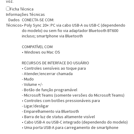
voz.
Ficha Técnica
Informações Técnicas
Dados
CONECTA-SE COM:
Técnicos
• Poly Sync 20+: PC via cabo USB-A ou USB-C (dependendo
do modelo) ou sem fio via adaptador Bluetooth BT600
incluso; smartphone via Bluetooth
COMPATÍVEL COM
• Windows ou Mac OS
RECURSOS DE INTERFACE DO USUÁRIO
• Controles sensíveis ao toque para
- Atender/encerrar chamada
- Mudo
- Volume +/-
Entrega Flash
Retire na Loja
- Botão de função programável
- Microsoft Teams (somente versões do Microsoft Teams)
• Controles com botões pressionáveis para
Pagamento via Pix
- Ligar/desligar
Cartão de crédito
- Emparelhamento via Bluetooth
• Barra de luz de status altamente visível
• Cabo USB-A ou USB-C integrado (dependendo do modelo)
• Uma porta USB-A para carregamento de smartphone