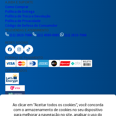
AJUDA E SUPORTE
Como Comprar
Política de Entrega
Política de Troca e Devolução
Política de Privacidade
Código de Defesa do Consumidor
TELEVENDAS E ATENDIMENTO
(11) 2823-7066
(11) 4580-0085
(11) 2823-7066
REDES SOCIAIS
Preencha seus dados para iniciar a
conversa no WhatsApp.
FORMAS DE PAGAMENTO
Nome Completo
CERTIFICADOS
E-mail
Telefone
Ao clicar em "Aceitar todos os cookies", você concorda
7460 avaliações reais
com o armazenamento de cookies no seu dispositivo
para melhorar a navegação no site, analisar o uso do
© 2025,Eletrônica Santana Ltda. Todos os direitos reservados.
Rua