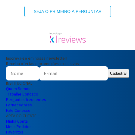
SEJA O PRIMEIRO A PERGUNTAR
Inscreva-se em nossa newsletter!
Receba ofertas e promoções exclusivas
Cadastrar
INSTITUCIONAL
Quem Somos
Trabalhe Conosco
Perguntas frequentes
Fornecedores
Fale Conosco
ÁREA DO CLIENTE
Minha Conta
Meus Pedidos
Favoritos