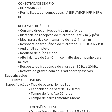
CONECTIVIDADE SEM FIO
• Bluetooth v5.1
• Perfis Bluetooth compatíveis - A2DP, AVRCP, HFP, HSP e
BLE
RECURSOS DE ÁUDIO
• Conjunto direcionável de três microfones
• Distância de recepção do microfone - até 2 m (7 pés)
• Ideal para salas com tamanho de - até 4 m x 4 m
• Resposta de frequência do microfone - 100 Hz a 6,7 kHz
Entendi
• Áudio full-completo
Entendi
• Redução de ruídos e eco
• Alto-falantes de 1 x 40 mm com alto desempenho para
Entendi
Entendi
música
• Resposta de frequência do viva-voz - 80 Hz a 20 kHz
• Reflexo de graves com dois radiadorespassivos
Especificações
Outras
BATERIA
Especificações
• Tipo de bateria: Íon de lítio
• Capacidade da bateria: 3.200 mAH
• Tempo de fala: Até 20 horas
• Tempo de carregamento: 4 horas
DIMENSÕES E PESO
• Dimensões do Produto: 3,4 x 9,5 x 18,2 cm