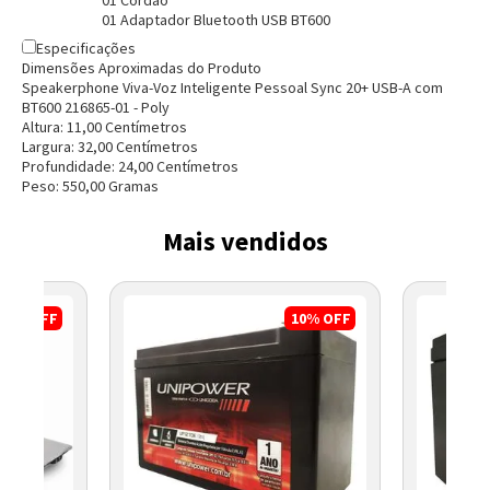
01 Cordão
01 Adaptador Bluetooth USB BT600
Especificações
Dimensões Aproximadas do Produto
Speakerphone Viva-Voz Inteligente Pessoal Sync 20+ USB-A com
BT600 216865-01 - Poly
Altura:
11,00
Centímetro
s
Largura:
32,00
Centímetro
s
Profundidade:
24,00
Centímetro
s
Peso:
550,00
Grama
s
Mais vendidos
3%
OFF
10%
OFF