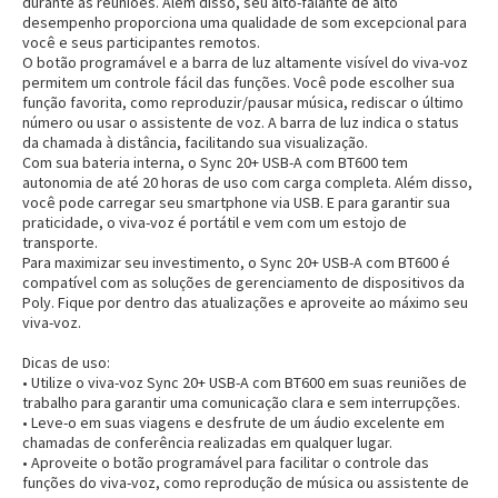
durante as reuniões. Além disso, seu alto-falante de alto
desempenho proporciona uma qualidade de som excepcional para
você e seus participantes remotos.
O botão programável e a barra de luz altamente visível do viva-voz
permitem um controle fácil das funções. Você pode escolher sua
função favorita, como reproduzir/pausar música, rediscar o último
número ou usar o assistente de voz. A barra de luz indica o status
da chamada à distância, facilitando sua visualização.
Com sua bateria interna, o Sync 20+ USB-A com BT600 tem
autonomia de até 20 horas de uso com carga completa. Além disso,
você pode carregar seu smartphone via USB. E para garantir sua
praticidade, o viva-voz é portátil e vem com um estojo de
transporte.
Para maximizar seu investimento, o Sync 20+ USB-A com BT600 é
compatível com as soluções de gerenciamento de dispositivos da
Poly. Fique por dentro das atualizações e aproveite ao máximo seu
viva-voz.
Dicas de uso:
• Utilize o viva-voz Sync 20+ USB-A com BT600 em suas reuniões de
trabalho para garantir uma comunicação clara e sem interrupções.
• Leve-o em suas viagens e desfrute de um áudio excelente em
chamadas de conferência realizadas em qualquer lugar.
• Aproveite o botão programável para facilitar o controle das
funções do viva-voz, como reprodução de música ou assistente de