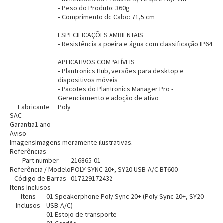
• Peso do Produto: 360g
• Comprimento do Cabo: 71,5 cm
ESPECIFICAÇÕES AMBIENTAIS
• Resistência a poeira e água com classificação IP64
APLICATIVOS COMPATÍVEIS
• Plantronics Hub, versões para desktop e
dispositivos móveis
• Pacotes do Plantronics Manager Pro -
Gerenciamento e adoção de ativo
Fabricante
Poly
SAC
Garantia
1 ano
Aviso
Imagens
Imagens meramente ilustrativas.
Referências
Part number
216865-01
Referência / Modelo
POLY SYNC 20+, SY20 USB-A/C BT600
Código de Barras
017229172432
Itens Inclusos
Itens
01 Speakerphone Poly Sync 20+ (Poly Sync 20+, SY20
Inclusos
USB-A/C)
01 Estojo de transporte