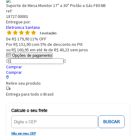
Suporte de Mesa Monitor 17” a 30” Pistão a Gás F80 NB
ref:
18727.00001
Entregue por:
Eletronica Santana
3 avaliações
De
R$ 179,90
11% OFF
Por
R$ 152,90
com 5% de desconto no PIX
ou
R$ 160,95
em até
4x de R$ 40,23
sem juros
Opções de pagamento
Comprar
Comprar
Retire seu produto
Entrega para todo o Brasil
Calcule o seu frete
BUSCAR
Não sei meu CEP