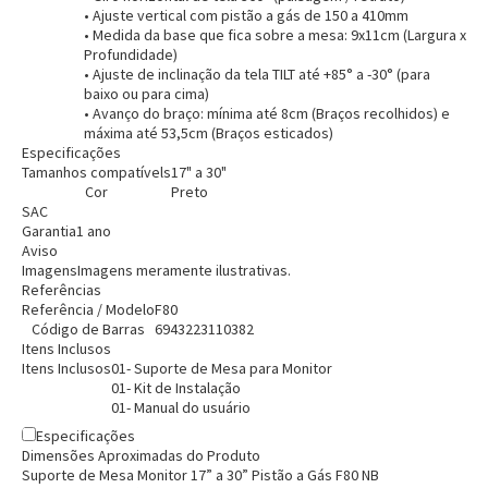
• Ajuste vertical com pistão a gás de 150 a 410mm
• Medida da base que fica sobre a mesa: 9x11cm (Largura x
Profundidade)
• Ajuste de inclinação da tela TILT até +85° a -30° (para
baixo ou para cima)
• Avanço do braço: mínima até 8cm (Braços recolhidos) e
máxima até 53,5cm (Braços esticados)
Especificações
Tamanhos compatívels
17" a 30"
Cor
Preto
SAC
Garantia
1 ano
Aviso
Entrega Flash
Retire na Loja
Imagens
Imagens meramente ilustrativas.
Referências
Pagamento via Pix
Referência / Modelo
F80
Cartão de crédito
Código de Barras
6943223110382
Itens Inclusos
Itens Inclusos
01- Suporte de Mesa para Monitor
01- Kit de Instalação
01- Manual do usuário
Especificações
Dimensões Aproximadas do Produto
Suporte de Mesa Monitor 17” a 30” Pistão a Gás F80 NB