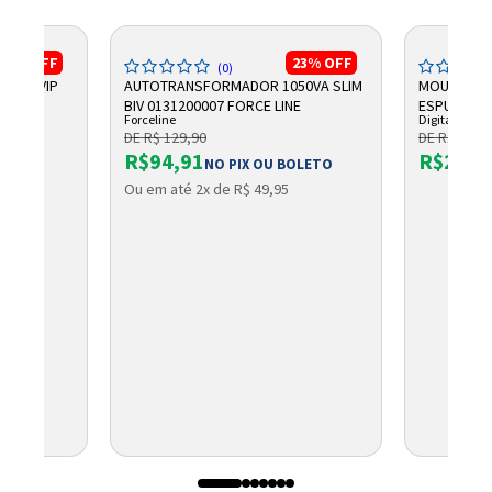
17%
OFF
23%
OFF
(0)
LLET VIP
AUTOTRANSFORMADOR 1050VA SLIM
MOUSEPAD 
RAS
BIV 0131200007 FORCE LINE
ESPUMA PR
Forceline
Digitador
DE R$ 129,90
DE R$ 46,9
R$94,91
R$25,5
NO PIX OU BOLETO
8
Ou em até 2x de R$ 49,95