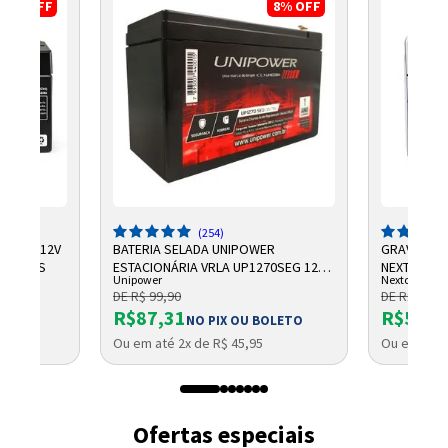
17%
OFF
8%
OFF
(254)
CHUMBO 12V
BATERIA SELADA UNIPOWER
GRAVADOR 
NTELBRAS
ESTACIONÁRIA VRLA UP1270SEG 12V
NEXTTECH
Unipower
Nextcall
7AH F187
DE R$ 99,90
DE R$ 684,
R$87,31
R$569,
NO PIX OU BOLETO
Ou em até 2x de R$ 45,95
Ou em até 
Ofertas especiais