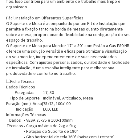
fios. Isso contribui para um ambiente de trabalho mais limpo e
organizado.
Fácil Instalação em Diferentes Superfícies
O Suporte de Mesa é acompanhado por um Kit de Instalação que
permite a fixação tanto na borda de mesas quanto diretamente
sobre a mesa, proporcionando flexibilidade na configuração do seu
espaço de trabalho.
O Suporte de Mesa para Monitor 17” a 30” com Pistão a Gás F80 NB
oferece uma solução versátil e eficaz para otimizar a visualização
do seu monitor, independentemente de suas necessidades
específicas. Com ajustes personalizados, durabilidade e facilidade
de instalação, é uma escolha inteligente para melhorar sua
produtividade e conforto no trabalho.
Ficha Técnica
Dados Técnicos
Polegadas
17, 30
Tipo de Suporte
Inclinável, Articulado, Mesa
Furação (mm) [Vesa]
75x75, 100x100
Indicação
LCD, LED
Informações Técnicas
Dados
• VESA 75x75 e 100x100mm
Técnicos
• Carga máxima de 2kg a 9kg
• Rotação do Suporte de 180°
• Giro horizontal de tela 360° (paisagem / retrato)