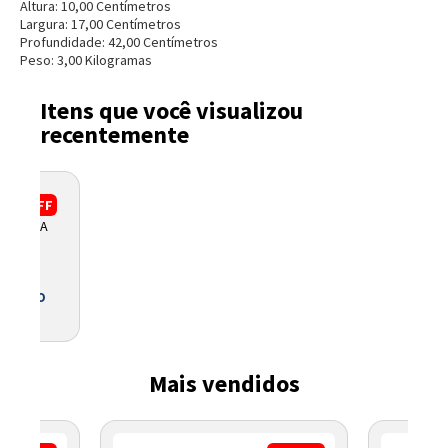
Altura:
10,00
Centímetro
s
Largura:
17,00
Centímetro
s
Profundidade:
42,00
Centímetro
s
Peso:
3,00
Kilograma
s
Itens que você visualizou
Entendi
recentemente
Entendi
Entendi
Entendi
11%
OFF
R 17” A
 BOLETO
Mais vendidos