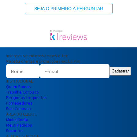
SEJA O PRIMEIRO A PERGUNTAR
Inscreva-se em nossa newsletter!
Receba ofertas e promoções exclusivas
Cadastrar
INSTITUCIONAL
Quem Somos
Trabalhe Conosco
Perguntas frequentes
Fornecedores
Fale Conosco
ÁREA DO CLIENTE
Minha Conta
Meus Pedidos
Favoritos
AJUDA E SUPORTE