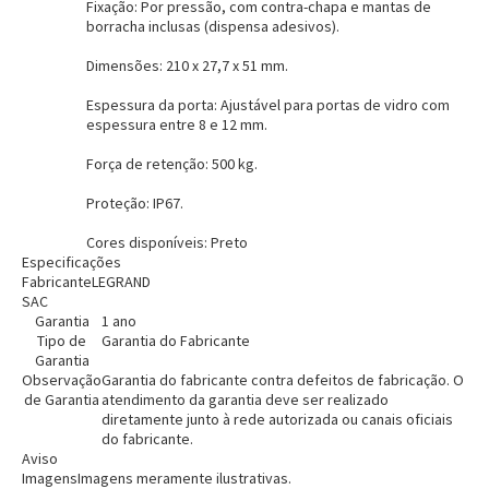
Fixação: Por pressão, com contra-chapa e mantas de
borracha inclusas (dispensa adesivos).
Dimensões: 210 x 27,7 x 51 mm.
Espessura da porta: Ajustável para portas de vidro com
espessura entre 8 e 12 mm.
Força de retenção: 500 kg.
Entendi
Proteção: IP67.
Entendi
Cores disponíveis: Preto
Entendi
Entendi
Especificações
Fabricante
LEGRAND
SAC
Garantia
1 ano
Tipo de
Garantia do Fabricante
Garantia
Observação
Garantia do fabricante contra defeitos de fabricação. O
de Garantia
atendimento da garantia deve ser realizado
diretamente junto à rede autorizada ou canais oficiais
do fabricante.
Aviso
Imagens
Imagens meramente ilustrativas.