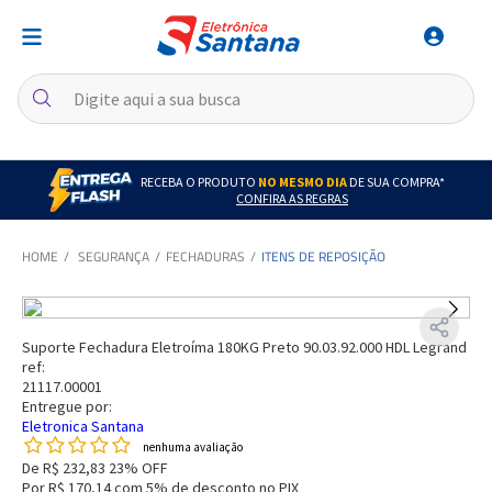
RECEBA O PRODUTO
NO MESMO DIA
DE SUA COMPRA*
CONFIRA AS REGRAS
SEGURANÇA
FECHADURAS
ITENS DE REPOSIÇÃO
Suporte Fechadura Eletroíma 180KG Preto 90.03.92.000 HDL Legrand
ref:
21117.00001
Entregue por:
Eletronica Santana
nenhuma avaliação
De
R$ 232,83
23% OFF
Por
R$ 170,14
com 5% de desconto no PIX