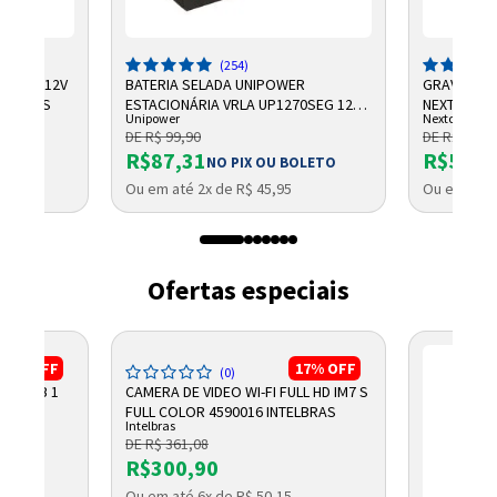
(254)
CHUMBO 12V
BATERIA SELADA UNIPOWER
GRAVADOR 
NTELBRAS
ESTACIONÁRIA VRLA UP1270SEG 12V
NEXTTECH
Unipower
Nextcall
7AH F187
DE R$ 99,90
DE R$ 684,
R$87,31
R$569,
NO PIX OU BOLETO
Ou em até 2x de R$ 45,95
Ou em até 
Ofertas especiais
13%
OFF
17%
OFF
(0)
V 115DB 1
CAMERA DE VIDEO WI-FI FULL HD IM7 S
FULL COLOR 4590016 INTELBRAS
Intelbras
DE R$ 361,08
R$300,90
OLETO
Ou em até 6x de R$ 50,15