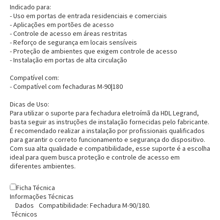
Indicado para:
- Uso em portas de entrada residenciais e comerciais
- Aplicações em portões de acesso
- Controle de acesso em áreas restritas
- Reforço de segurança em locais sensíveis
- Proteção de ambientes que exigem controle de acesso
- Instalação em portas de alta circulação
Compatível com:
- Compatível com fechaduras M-90|180
Dicas de Uso:
Para utilizar o suporte para fechadura eletroímã da HDL Legrand,
basta seguir as instruções de instalação fornecidas pelo fabricante.
É recomendado realizar a instalação por profissionais qualificados
para garantir o correto funcionamento e segurança do dispositivo.
Entrega Flash
Retire na Loja
Com sua alta qualidade e compatibilidade, esse suporte é a escolha
ideal para quem busca proteção e controle de acesso em
Pagamento via Pix
diferentes ambientes.
Cartão de crédito
Ficha Técnica
Informações Técnicas
Dados
Compatibilidade: Fechadura M-90/180.
Técnicos