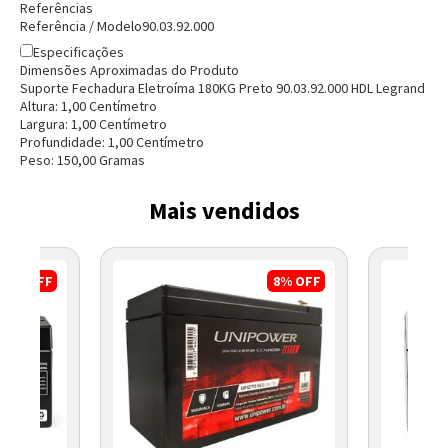
Referências
Referência / Modelo
90.03.92.000
Especificações
Dimensões Aproximadas do Produto
Suporte Fechadura Eletroíma 180KG Preto 90.03.92.000 HDL Legrand
Altura:
1,00
Centímetro
Largura:
1,00
Centímetro
Profundidade:
1,00
Centímetro
Peso:
150,00
Grama
s
Mais vendidos
17%
OFF
8%
OFF