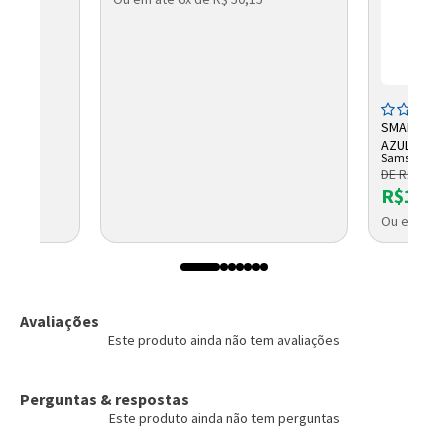
SMARTPHON
AZUL SM-A
Samsung
AZUL 4GB 
DE R$ 2.446
R$1.93
Ou em até 
Avaliações
Este produto ainda não tem avaliações
Perguntas & respostas
Este produto ainda não tem perguntas