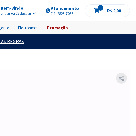
Bem-vindo
Atendimento
0
R$ 0,00
Entrar ou Cadastrar
(11) 2823-7066
igente
Eletrônicos
Promoção
 AS REGRAS