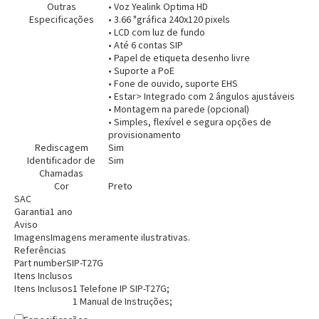
Outras
• Voz Yealink Optima HD
Especificações
• 3.66 "gráfica 240x120 pixels
• LCD com luz de fundo
• Até 6 contas SIP
• Papel de etiqueta desenho livre
• Suporte a PoE
• Fone de ouvido, suporte EHS
• Estar> Integrado com 2 ângulos ajustáveis
• Montagem na parede (opcional)
• Simples, flexível e segura opções de
provisionamento
Rediscagem
Sim
Identificador de
Sim
Chamadas
Cor
Preto
Entendi
SAC
Entendi
Garantia
1 ano
Aviso
Entendi
Entendi
Imagens
Imagens meramente ilustrativas.
Referências
Part number
SIP-T27G
Itens Inclusos
Itens Inclusos
1 Telefone IP SIP-T27G;
1 Manual de Instruções;