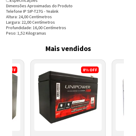
Especificações
Dimensões Aproximadas do Produto
Telefone IP SIP-T27G - Yealink
Altura:
24,00
Centímetro
s
Largura:
22,00
Centímetro
s
Profundidade:
16,00
Centímetro
s
Peso:
1,52
Kilograma
s
Mais vendidos
10%
OFF
8%
OFF