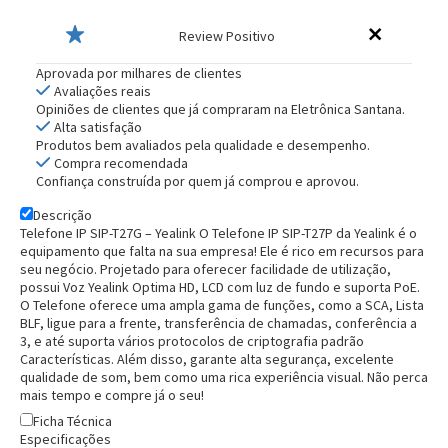
Review Positivo
Aprovada por milhares de clientes
Avaliações reais
Opiniões de clientes que já compraram na Eletrônica Santana.
Alta satisfação
Produtos bem avaliados pela qualidade e desempenho.
Compra recomendada
Confiança construída por quem já comprou e aprovou.
Descrição
Telefone IP SIP-T27G – Yealink
O Telefone IP SIP-T27P da Yealink é o
equipamento que falta na sua empresa! Ele é rico em recursos para
seu negócio. Projetado para oferecer facilidade de utilização,
possui Voz Yealink Optima HD, LCD com luz de fundo e suporta PoE.
O Telefone oferece uma ampla gama de funções, como a SCA, Lista
BLF, ligue para a frente, transferência de chamadas, conferência a
3, e até suporta vários protocolos de criptografia padrão
Características. Além disso, garante alta segurança, excelente
qualidade de som, bem como uma rica experiência visual. Não perca
Entrega Flash
Retire na Loja
mais tempo e compre já o seu!
Pagamento via Pix
Ficha Técnica
Especificações
Cartão de crédito