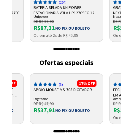
(254)
R
BATERIA SELADA UNIPOWER
GRAVADOR 
AH UP1270E
ESTACIONÁRIA VRLA UP1270SEG 12V
NEXTTECH
Unipower
Nextcall
7AH F187
DE R$ 99,90
DE R$ 684,
R$87,31
R$569,
OLETO
NO PIX OU BOLETO
Ou em até 2x de R$ 45,95
Ou em até 
Ofertas especiais
3%
OFF
17%
OFF
(3)
 BIVOLT
APOIO MOUSE MS-703 DIGITADOR
FECHO ELÉ
06210VP
EM ALUMÍN
Digitador
Amelco
DE R$ 47,90
DE R$ 129,
R$37,91
R$113,
 BOLETO
NO PIX OU BOLETO
5
Ou em até 