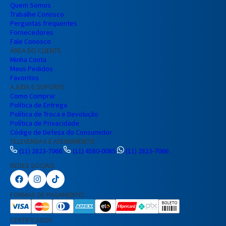
Quem Somos
Trabalhe Conosco
Perguntas frequentes
Fornecedores
Fale Conosco
ÁREA DO CLIENTE
Minha Conta
Meus Pedidos
Favoritos
AJUDA E SUPORTE
Como Comprar
Política de Entrega
Política de Troca e Devolução
Política de Privacidade
Código de Defesa do Consumidor
TELEVENDAS E ATENDIMENTO
(11) 2823-7066
(11) 4580-0085
(11) 2823-7066
REDES SOCIAIS
Preencha seus dados para iniciar a
conversa no WhatsApp.
FORMAS DE PAGAMENTO
Nome Completo
CERTIFICADOS